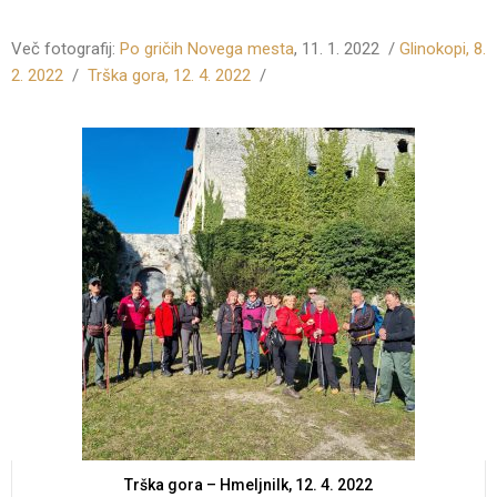
Več fotografij:
Po gričih Novega mesta
, 11. 1. 2022 /
Glinokopi, 8.
2. 2022
/
Trška gora, 12. 4. 2022
/
Trška gora – Hmeljnilk, 12. 4. 2022