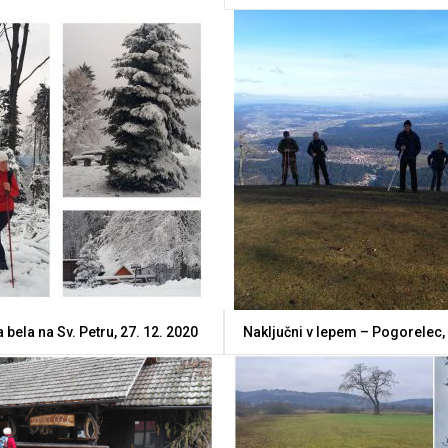
 bela na Sv. Petru, 27. 12. 2020
Naključni v lepem – Pogorelec, 