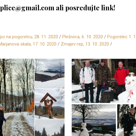
oplice@gmail.com ali posredujte link!
po na pogorelcu, 28. 11. 2020
/
Plešivica, 6. 10. 2020
/
Pogorelec 1. 1
Marjanova skala, 17. 10. 2020
/
Zmajev rep, 13. 10. 2020
/