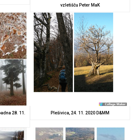
vzletišču Peter MaK
padna 28. 11.
Plešivica, 24. 11. 2020 D&MM