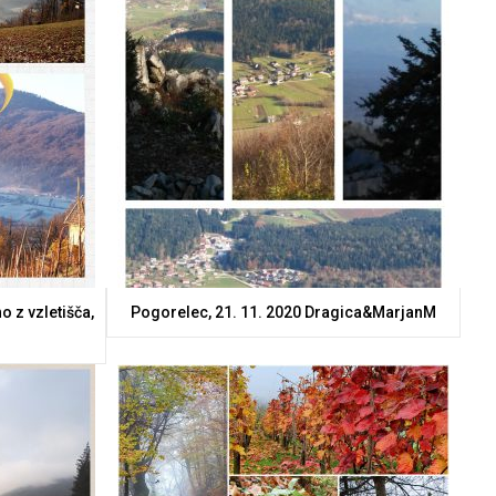
o z vzletišča,
Pogorelec, 21. 11. 2020 Dragica&MarjanM