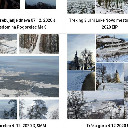
prebujanje dneva 07.12. 2020 s
Treking 3 urni Loke Novo mesto 
edom na Pogorelec MaK
2020 ElP
relec 4. 12. 2020 D˛&MM
Trška gora 4.12.2020 