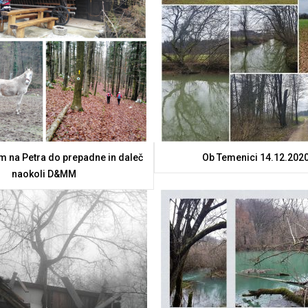
km na Petra do prepadne in daleč
Ob Temenici 14.12.2020
naokoli D&MM