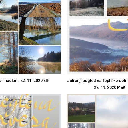
li naokoli, 22. 11. 2020 ElP
Jutranji pogled na Topliško dolin
22. 11. 2020 MaK