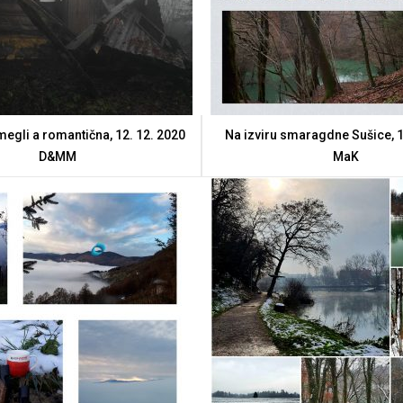
megli a romantična, 12. 12. 2020
Na izviru smaragdne Sušice, 1
D&MM
MaK