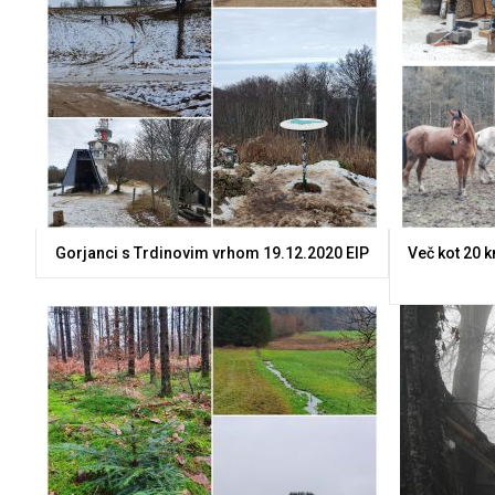
Gorjanci s Trdinovim vrhom 19.12.2020 ElP
Več kot 20 