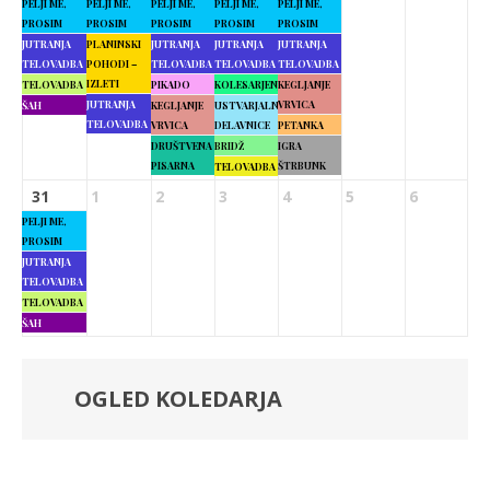
PELJI ME,
PELJI ME,
PELJI ME,
PELJI ME,
PELJI ME,
PROSIM
PROSIM
PROSIM
PROSIM
PROSIM
JUTRANJA
PLANINSKI
JUTRANJA
JUTRANJA
JUTRANJA
TELOVADBA
POHODI –
TELOVADBA
TELOVADBA
TELOVADBA
IZLETI
TELOVADBA
PIKADO
KOLESARJENJE
KEGLJANJE
JUTRANJA
VRVICA
ŠAH
KEGLJANJE
USTVARJALNE
TELOVADBA
VRVICA
DELAVNICE
PETANKA
DRUŠTVENA
BRIDŽ
IGRA
PISARNA
ŠTRBUNK
TELOVADBA
31
1
2
3
4
5
6
PELJI ME,
PROSIM
JUTRANJA
TELOVADBA
TELOVADBA
ŠAH
OGLED KOLEDARJA