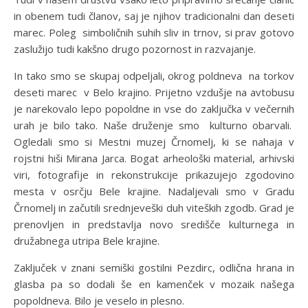
in obenem tudi članov, saj je njihov tradicionalni dan deseti
marec. Poleg simboličnih suhih sliv in trnov, si prav gotovo
zaslužijo tudi kakšno drugo pozornost in razvajanje.
In tako smo se skupaj odpeljali, okrog poldneva na torkov
deseti marec v Belo krajino. Prijetno vzdušje na avtobusu
je narekovalo lepo popoldne in vse do zaključka v večernih
urah je bilo tako. Naše druženje smo kulturno obarvali.
Ogledali smo si Mestni muzej Črnomelj, ki se nahaja v
rojstni hiši Mirana Jarca. Bogat arheološki material, arhivski
viri, fotografije in rekonstrukcije prikazujejo zgodovino
mesta v osrčju Bele krajine. Nadaljevali smo v Gradu
Črnomelj in začutili srednjeveški duh viteških zgodb. Grad je
prenovljen in predstavlja novo središče kulturnega in
družabnega utripa Bele krajine.
Zaključek v znani semiški gostilni Pezdirc, odlična hrana in
glasba pa so dodali še en kamenček v mozaik našega
popoldneva. Bilo je veselo in plesno.