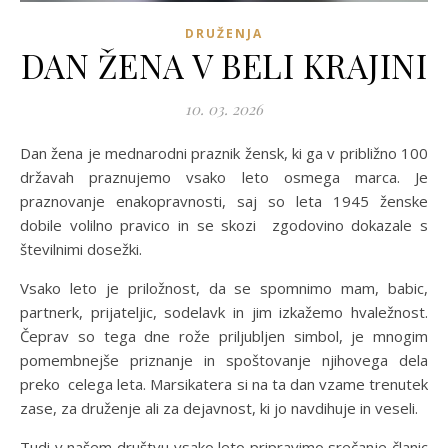
DRUŽENJA
DAN ŽENA V BELI KRAJINI
10. 03. 2026
Dan žena je mednarodni praznik žensk, ki ga v približno 100
državah praznujemo vsako leto osmega marca. Je
praznovanje enakopravnosti, saj so leta 1945 ženske
dobile volilno pravico in se skozi zgodovino dokazale s
številnimi dosežki.
Vsako leto je priložnost, da se spomnimo mam, babic,
partnerk, prijateljic, sodelavk in jim izkažemo hvaležnost.
Čeprav so tega dne rože priljubljen simbol, je mnogim
pomembnejše priznanje in spoštovanje njihovega dela
preko celega leta. Marsikatera si na ta dan vzame trenutek
zase, za druženje ali za dejavnost, ki jo navdihuje in veseli.
Tudi v našem društvu vsako leto pripravimo srečanje članic