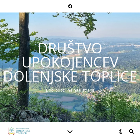
DRUŠTVO
UPOKOJENCEV
DOLENJSKE TOPLICE
Dobrodošli na naši strani!