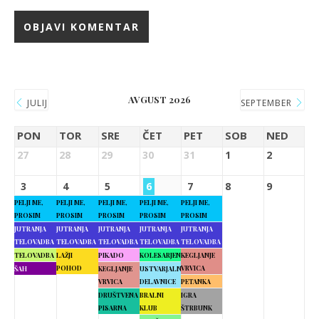
AVGUST 2026
JULIJ
SEPTEMBER
PON
TOR
SRE
ČET
PET
SOB
NED
27
28
29
30
31
1
2
3
4
5
6
7
8
9
PELJI ME,
PELJI ME,
PELJI ME,
PELJI ME,
PELJI ME,
PROSIM
PROSIM
PROSIM
PROSIM
PROSIM
JUTRANJA
JUTRANJA
JUTRANJA
JUTRANJA
JUTRANJA
TELOVADBA
TELOVADBA
TELOVADBA
TELOVADBA
TELOVADBA
TELOVADBA
LAŽJI
PIKADO
KOLESARJENJE
KEGLJANJE
POHOD
VRVICA
ŠAH
KEGLJANJE
USTVARJALNE
VRVICA
DELAVNICE
PETANKA
DRUŠTVENA
BRALNI
IGRA
PISARNA
KLUB
ŠTRBUNK