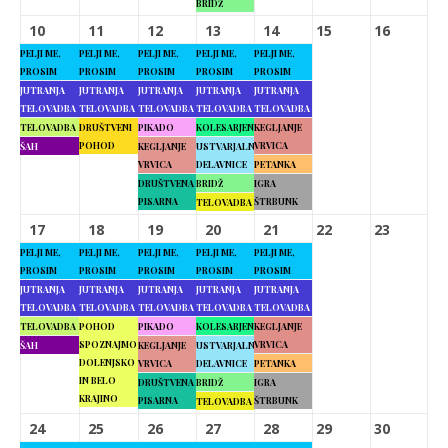
BRIDŽ
10
11
12
13
14
15
16
PELJI ME,
PELJI ME,
PELJI ME,
PELJI ME,
PELJI ME,
PROSIM
PROSIM
PROSIM
PROSIM
PROSIM
JUTRANJA
JUTRANJA
JUTRANJA
JUTRANJA
JUTRANJA
TELOVADBA
TELOVADBA
TELOVADBA
TELOVADBA
TELOVADBA
TELOVADBA
DRUŠTVENI
PIKADO
KOLESARJENJE
KEGLJANJE
POHOD
VRVICA
ŠAH
KEGLJANJE
USTVARJALNE
VRVICA
DELAVNICE
PETANKA
DRUŠTVENA
BRIDŽ
IGRA
PISARNA
ŠTRBUNK
TELOVADBA
17
18
19
20
21
22
23
PELJI ME,
PELJI ME,
PELJI ME,
PELJI ME,
PELJI ME,
PROSIM
PROSIM
PROSIM
PROSIM
PROSIM
JUTRANJA
JUTRANJA
JUTRANJA
JUTRANJA
JUTRANJA
TELOVADBA
TELOVADBA
TELOVADBA
TELOVADBA
TELOVADBA
TELOVADBA
POHOD
PIKADO
KOLESARJENJE
KEGLJANJE
SPOZNAJMO
VRVICA
ŠAH
KEGLJANJE
USTVARJALNE
DOLENJSKO
VRVICA
DELAVNICE
PETANKA
IN BELO
DRUŠTVENA
BRIDŽ
IGRA
KRAJINO
PISARNA
ŠTRBUNK
TELOVADBA
24
25
26
27
28
29
30