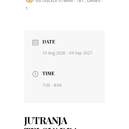
VSI OGLEDI STRANI - 187
, DANES -
1
DATE
10 Avg 2026
- 04 Sep 2027
TIME
7:30 - 8:00
JUTRANJA