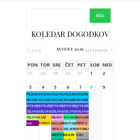
IŠČI
KOLEDAR DOGODKOV
AVGUST 2026
JULIJ
SEPTEMBER
PON
TOR
SRE
ČET
PET
SOB
NED
27
28
29
30
31
1
2
3
4
5
6
7
8
9
PELJI ME,
PELJI ME,
PELJI ME,
PELJI ME,
PELJI ME,
PROSIM
PROSIM
PROSIM
PROSIM
PROSIM
JUTRANJA
JUTRANJA
JUTRANJA
JUTRANJA
JUTRANJA
TELOVADBA
TELOVADBA
TELOVADBA
TELOVADBA
TELOVADBA
TELOVADBA
LAŽJI
PIKADO
KOLESARJENJE
KEGLJANJE
POHOD
VRVICA
ŠAH
KEGLJANJE
USTVARJALNE
VRVICA
DELAVNICE
PETANKA
DRUŠTVENA
BRALNI
IGRA