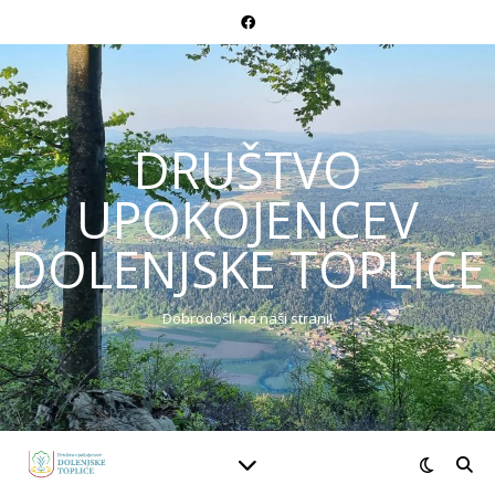
DRUŠTVO
UPOKOJENCEV
DOLENJSKE TOPLICE
Dobrodošli na naši strani!