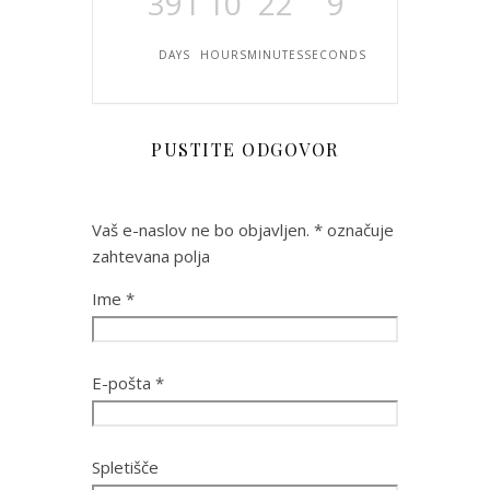
391
10
22
8
DAYS
HOURS
MINUTES
SECONDS
PUSTITE ODGOVOR
Vaš e-naslov ne bo objavljen.
*
označuje
zahtevana polja
Ime
*
E-pošta
*
Spletišče