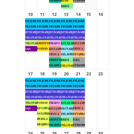
PISARNA
KLUB
ŠTRBUNK
BRIDŽ
10
11
12
13
14
15
16
PELJI ME,
PELJI ME,
PELJI ME,
PELJI ME,
PELJI ME,
PROSIM
PROSIM
PROSIM
PROSIM
PROSIM
JUTRANJA
JUTRANJA
JUTRANJA
JUTRANJA
JUTRANJA
TELOVADBA
TELOVADBA
TELOVADBA
TELOVADBA
TELOVADBA
TELOVADBA
DRUŠTVENI
PIKADO
KOLESARJENJE
KEGLJANJE
POHOD
VRVICA
ŠAH
KEGLJANJE
USTVARJALNE
VRVICA
DELAVNICE
PETANKA
DRUŠTVENA
BRIDŽ
IGRA
PISARNA
ŠTRBUNK
TELOVADBA
17
18
19
20
21
22
23
PELJI ME,
PELJI ME,
PELJI ME,
PELJI ME,
PELJI ME,
PROSIM
PROSIM
PROSIM
PROSIM
PROSIM
JUTRANJA
JUTRANJA
JUTRANJA
JUTRANJA
JUTRANJA
TELOVADBA
TELOVADBA
TELOVADBA
TELOVADBA
TELOVADBA
TELOVADBA
POHOD
PIKADO
KOLESARJENJE
KEGLJANJE
SPOZNAJMO
VRVICA
ŠAH
KEGLJANJE
USTVARJALNE
DOLENJSKO
VRVICA
DELAVNICE
PETANKA
IN BELO
DRUŠTVENA
BRIDŽ
IGRA
KRAJINO
PISARNA
ŠTRBUNK
TELOVADBA
24
25
26
27
28
29
30