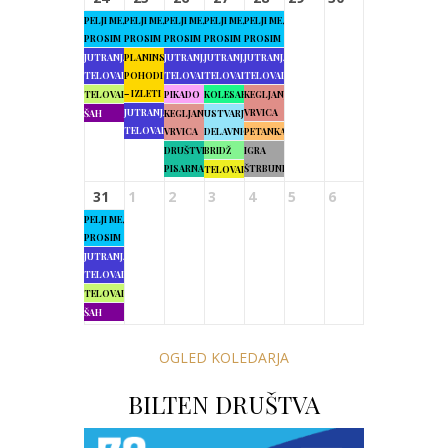
PELJI ME,
PELJI ME,
PELJI ME,
PELJI ME,
PELJI ME,
PROSIM
PROSIM
PROSIM
PROSIM
PROSIM
JUTRANJA
PLANINSKI
JUTRANJA
JUTRANJA
JUTRANJA
TELOVADBA
POHODI
TELOVADBA
TELOVADBA
TELOVADBA
– IZLETI
TELOVADBA
PIKADO
KOLESARJENJE
KEGLJANJE
JUTRANJA
VRVICA
ŠAH
KEGLJANJE
USTVARJALNE
TELOVADBA
VRVICA
DELAVNICE
PETANKA
DRUŠTVENA
BRIDŽ
IGRA
PISARNA
ŠTRBUNK
TELOVADBA
31
1
2
3
4
5
6
PELJI ME,
PROSIM
JUTRANJA
TELOVADBA
TELOVADBA
ŠAH
OGLED KOLEDARJA
BILTEN DRUŠTVA