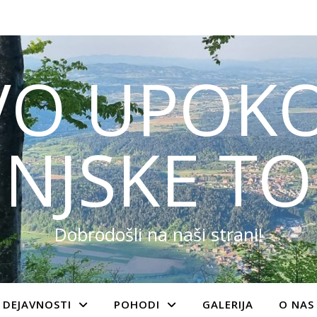
VO UPOKO
NJSKE TO
Dobrodošli na naši strani!
DEJAVNOSTI
POHODI
GALERIJA
O NAS