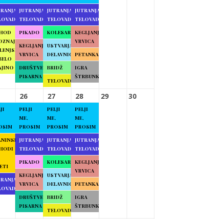
TRANJA
JUTRANJA
JUTRANJA
JUTRANJA
LOVADBA
TELOVADBA
TELOVADBA
TELOVADBA
HOD
PIKADO
KOLESARJENJE
KEGLJANJE
OZNAJMO
VRVICA
KEGLJANJE
USTVARJALNE
LENJSKO
VRVICA
DELAVNICE
PETANKA
BELO
AJINO
DRUŠTVENA
BRIDŽ
IGRA
PISARNA
ŠTRBUNK
TELOVADBA
26
27
28
29
30
JI
PELJI
PELJI
PELJI
ME,
ME,
ME,
OSIM
PROSIM
PROSIM
PROSIM
ANINSKI
JUTRANJA
JUTRANJA
JUTRANJA
HODI
TELOVADBA
TELOVADBA
TELOVADBA
PIKADO
KOLESARJENJE
KEGLJANJE
ETI
VRVICA
KEGLJANJE
USTVARJALNE
TRANJA
VRVICA
DELAVNICE
PETANKA
LOVADBA
DRUŠTVENA
BRIDŽ
IGRA
PISARNA
ŠTRBUNK
TELOVADBA