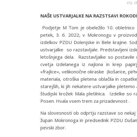
03. 0
NAŠE USTVARJALKE
NA RAZSTSAVI ROKOD
Podjetje M Tom je obeležilo 10. obletnico s
petek, 3. 6. 2022, v Mokronogu v proizvo
izdelkov PZDU Dolenjske in Bele krajine. Sode
ustvarjalke so razstavljale. Predstavljeni iz
letošnjega dela. Razstavljalke so postavile
cvetja izdelanega iz najlona in krep papirja
»frajlice«, velikonočne okraske (košarice, pir
materiala, otroška pletena oblačila in copat
starejših, ki jih nekatere ustvarjalke plete
študijski krožek Mala pletilnica. Izdelke so r
Posen. Hvala vsem trem za prizadevnost .
Na slovesnosti ob odprtju razstave so neka
župan Mokronoga in predsednik PZDU Dušan K
pevski zbor.