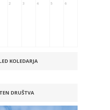
2
3
4
5
6
LED KOLEDARJA
LTEN DRUŠTVA