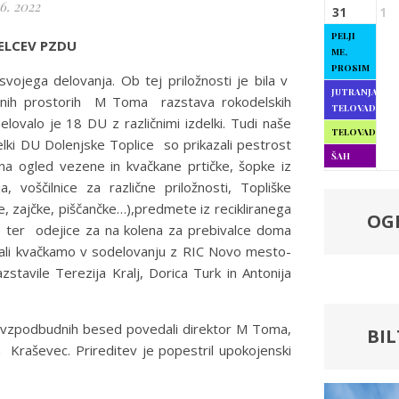
6. 2022
31
1
PELJI
ELCEV PZDU
ME,
PROSIM
vojega delovanja. Ob tej priložnosti je bila v
JUTRANJA
dnih prostorih M Toma razstava rokodelskih
TELOVADBA
lovalo je 18 DU z različnimi izdelki. Tudi naše
TELOVADBA
delki DU Dolenjske Toplice so prikazali pestrost
ŠAH
 na ogled vezene in kvačkane prtičke, šopke iz
, voščilnice za različne priložnosti, Topliške
he, zajčke, piščančke…),predmete iz recikliranega
OG
ke ter odejice za na kolena za prebivalce doma
mo ali kvačkamo v sodelovanju z RIC Novo mesto-
azstavile Terezija Kralj, Dorica Turk in Antonija
j vzpodbudnih besed povedali direktor M Toma,
BI
raševec. Prireditev je popestril upokojenski