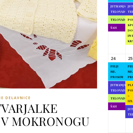
JUTRANJA
JU
TELOVADBA
TE
TELOVADBA
PO
SP
ŠAH
DO
IN 
KR
24
25
PELJI
PEL
ME,
ME,
PROSIM
PR
JUTRANJA
PL
TELOVADBA
PO
–
NE DELAVNICE
TELOVADBA
IZL
TVARJALKE
ŠAH
JU
TE
E V MOKRONOGU