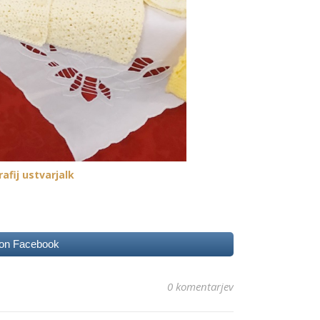
afij ustvarjalk
 on Facebook
0 komentarjev