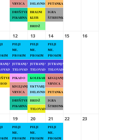
VRVICA
DELAVNICE
PETANKA
DRUŠTVENA
BRALNI
IGRA
PISARNA
KLUB
ŠTRBUNK
BRIDŽ
12
13
14
15
16
JI
PELJI
PELJI
PELJI
ME,
ME,
ME,
OSIM
PROSIM
PROSIM
PROSIM
TRANJA
JUTRANJA
JUTRANJA
JUTRANJA
LOVADBA
TELOVADBA
TELOVADBA
TELOVADBA
UŠTVENI
PIKADO
KOLESARJENJE
KEGLJANJE
HOD
VRVICA
KEGLJANJE
USTVARJALNE
VRVICA
DELAVNICE
PETANKA
DRUŠTVENA
BRIDŽ
IGRA
PISARNA
ŠTRBUNK
TELOVADBA
19
20
21
22
23
JI
PELJI
PELJI
PELJI
ME,
ME,
ME,
OSIM
PROSIM
PROSIM
PROSIM