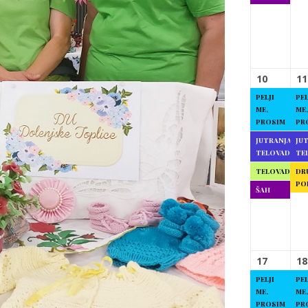
10
11
PELJI
PEL
ME,
ME,
PROSIM
PR
JUTRANJA
JU
TELOVADBA
TE
TELOVADBA
DR
PO
ŠAH
17
18
PELJI
PEL
ME,
ME,
PROSIM
PR