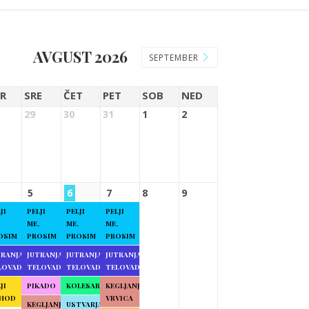
AVGUST 2026
SEPTEMBER
R
SRE
ČET
PET
SOB
NED
29
30
31
1
2
5
6
7
8
9
JI
PELJI
PELJI
PELJI
ME,
ME,
ME,
OSIM
PROSIM
PROSIM
PROSIM
TRANJA
JUTRANJA
JUTRANJA
JUTRANJA
LOVADBA
TELOVADBA
TELOVADBA
TELOVADBA
JI
PIKADO
KOLESARJENJE
KEGLJANJE
HOD
VRVICA
KEGLJANJE
USTVARJALNE