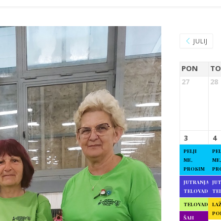
JULIJ
PON
TO
27
28
3
4
PELJI
PEL
ME,
ME,
PROSIM
PR
JUTRANJA
JU
TELOVADBA
TE
TELOVADBA
LAŽ
PO
ŠAH