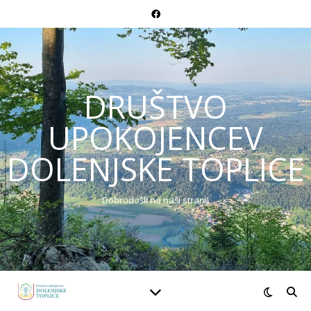
DRUŠTVO
UPOKOJENCEV
DOLENJSKE TOPLICE
Dobrodošli na naši strani!