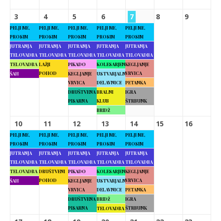
3
4
5
6
7
8
9
PELJI ME,
PELJI ME,
PELJI ME,
PELJI ME,
PELJI ME,
PROSIM
PROSIM
PROSIM
PROSIM
PROSIM
JUTRANJA
JUTRANJA
JUTRANJA
JUTRANJA
JUTRANJA
TELOVADBA
TELOVADBA
TELOVADBA
TELOVADBA
TELOVADBA
TELOVADBA
LAŽJI
PIKADO
KOLESARJENJE
KEGLJANJE
POHOD
VRVICA
ŠAH
KEGLJANJE
USTVARJALNE
VRVICA
DELAVNICE
PETANKA
DRUŠTVENA
BRALNI
IGRA
PISARNA
KLUB
ŠTRBUNK
BRIDŽ
10
11
12
13
14
15
16
PELJI ME,
PELJI ME,
PELJI ME,
PELJI ME,
PELJI ME,
PROSIM
PROSIM
PROSIM
PROSIM
PROSIM
JUTRANJA
JUTRANJA
JUTRANJA
JUTRANJA
JUTRANJA
TELOVADBA
TELOVADBA
TELOVADBA
TELOVADBA
TELOVADBA
TELOVADBA
DRUŠTVENI
PIKADO
KOLESARJENJE
KEGLJANJE
POHOD
VRVICA
ŠAH
KEGLJANJE
USTVARJALNE
VRVICA
DELAVNICE
PETANKA
DRUŠTVENA
BRIDŽ
IGRA
PISARNA
ŠTRBUNK
TELOVADBA