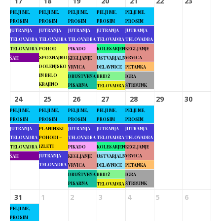
17
18
19
20
21
22
23
PELJI ME,
PELJI ME,
PELJI ME,
PELJI ME,
PELJI ME,
PROSIM
PROSIM
PROSIM
PROSIM
PROSIM
JUTRANJA
JUTRANJA
JUTRANJA
JUTRANJA
JUTRANJA
TELOVADBA
TELOVADBA
TELOVADBA
TELOVADBA
TELOVADBA
TELOVADBA
POHOD
PIKADO
KOLESARJENJE
KEGLJANJE
SPOZNAJMO
VRVICA
ŠAH
KEGLJANJE
USTVARJALNE
DOLENJSKO
VRVICA
DELAVNICE
PETANKA
IN BELO
DRUŠTVENA
BRIDŽ
IGRA
KRAJINO
PISARNA
ŠTRBUNK
TELOVADBA
24
25
26
27
28
29
30
PELJI ME,
PELJI ME,
PELJI ME,
PELJI ME,
PELJI ME,
PROSIM
PROSIM
PROSIM
PROSIM
PROSIM
JUTRANJA
PLANINSKI
JUTRANJA
JUTRANJA
JUTRANJA
TELOVADBA
POHODI –
TELOVADBA
TELOVADBA
TELOVADBA
IZLETI
TELOVADBA
PIKADO
KOLESARJENJE
KEGLJANJE
JUTRANJA
VRVICA
ŠAH
KEGLJANJE
USTVARJALNE
TELOVADBA
VRVICA
DELAVNICE
PETANKA
DRUŠTVENA
BRIDŽ
IGRA
PISARNA
ŠTRBUNK
TELOVADBA
31
1
2
3
4
5
6
PELJI ME,
PROSIM