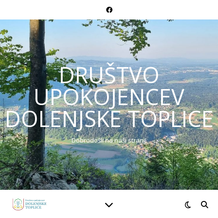
DRUŠTVO
UPOKOJENCEV
DOLENJSKE TOPLICE
Dobrodošli na naši strani!