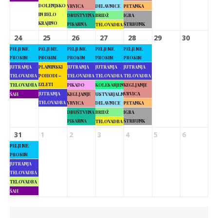
DOLENJSKO
VRVICA
DELAVNICE
PETANKA
IN BELO
DRUŠTVENA
BRIDŽ
IGRA
KRAJINO
PISARNA
ŠTRBUNK
TELOVADBA
24
25
26
27
28
29
30
PELJI ME,
PELJI ME,
PELJI ME,
PELJI ME,
PELJI ME,
PROSIM
PROSIM
PROSIM
PROSIM
PROSIM
JUTRANJA
PLANINSKI
JUTRANJA
JUTRANJA
JUTRANJA
TELOVADBA
POHODI –
TELOVADBA
TELOVADBA
TELOVADBA
IZLETI
TELOVADBA
PIKADO
KOLESARJENJE
KEGLJANJE
JUTRANJA
VRVICA
ŠAH
KEGLJANJE
USTVARJALNE
TELOVADBA
VRVICA
DELAVNICE
PETANKA
DRUŠTVENA
BRIDŽ
IGRA
PISARNA
ŠTRBUNK
TELOVADBA
31
1
2
3
4
5
6
PELJI ME,
PROSIM
JUTRANJA
TELOVADBA
TELOVADBA
ŠAH