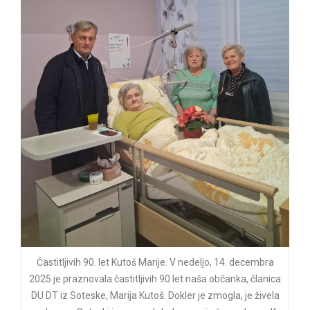
Častitljivih 90. let Kutoš Marije. V nedeljo, 14. decembra
2025 je praznovala častitljivih 90 let naša občanka, članica
DU DT iz Soteske, Marija Kutoš. Dokler je zmogla, je živela