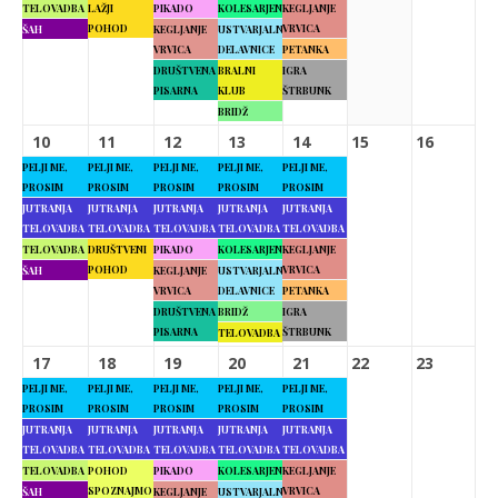
TELOVADBA
LAŽJI
PIKADO
KOLESARJENJE
KEGLJANJE
POHOD
VRVICA
ŠAH
KEGLJANJE
USTVARJALNE
VRVICA
DELAVNICE
PETANKA
DRUŠTVENA
BRALNI
IGRA
PISARNA
KLUB
ŠTRBUNK
BRIDŽ
10
11
12
13
14
15
16
PELJI ME,
PELJI ME,
PELJI ME,
PELJI ME,
PELJI ME,
PROSIM
PROSIM
PROSIM
PROSIM
PROSIM
JUTRANJA
JUTRANJA
JUTRANJA
JUTRANJA
JUTRANJA
TELOVADBA
TELOVADBA
TELOVADBA
TELOVADBA
TELOVADBA
TELOVADBA
DRUŠTVENI
PIKADO
KOLESARJENJE
KEGLJANJE
POHOD
VRVICA
ŠAH
KEGLJANJE
USTVARJALNE
VRVICA
DELAVNICE
PETANKA
DRUŠTVENA
BRIDŽ
IGRA
PISARNA
ŠTRBUNK
TELOVADBA
17
18
19
20
21
22
23
PELJI ME,
PELJI ME,
PELJI ME,
PELJI ME,
PELJI ME,
PROSIM
PROSIM
PROSIM
PROSIM
PROSIM
JUTRANJA
JUTRANJA
JUTRANJA
JUTRANJA
JUTRANJA
TELOVADBA
TELOVADBA
TELOVADBA
TELOVADBA
TELOVADBA
TELOVADBA
POHOD
PIKADO
KOLESARJENJE
KEGLJANJE
SPOZNAJMO
VRVICA
ŠAH
KEGLJANJE
USTVARJALNE