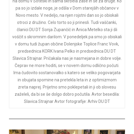
na domu v Soteski in sama skrbela zase in še za druge. Ko
pa so jo izdale noge, je odšla v Dom starejših občanov v
Novo mesto. V nedeljo, na njen rojstni dan so jo obiskali
otroci z družino. Celo torto so ji prinesli. Tudi vaščanki,
članici DU DT Sonja Zupančič in Anica Metelko sta ji šli
voščit s skromnim darilom. V ponedeljek pa smo jo obiskali
v domu tudi župan občine Dolenjske Toplice Franc Vovk,
predsednica KORK Ivana Pelko in predsednica DU DT
Slavica Strajnar. Pričakala nas je nasmejana in dobre volje.
Čeprav ne more hoditi, se v novem domu odlično počuti.
Ima čudovito sostanovalko s katero se veliko pogovarjata
in obujata spomine na pretekla leta in z optimizmom
zreta naprej. Prijetno smo poklepetali in ji ob slovesu
zaželeli, da bi se še dolgo dobro počutila. Avtor besedila:
Slavica Strajnar Avtor fotografije: Arhiv DU DT