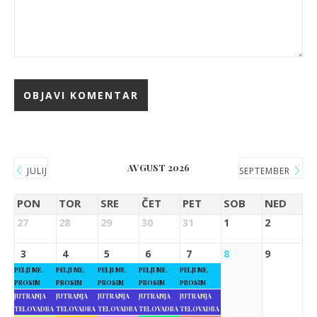
AVGUST 2026
JULIJ
SEPTEMBER
PON
TOR
SRE
ČET
PET
SOB
NED
27
28
29
30
31
1
2
3
4
5
6
7
8
9
PELJI ME,
PELJI ME,
PELJI ME,
PELJI ME,
PELJI ME,
PROSIM
PROSIM
PROSIM
PROSIM
PROSIM
JUTRANJA
JUTRANJA
JUTRANJA
JUTRANJA
JUTRANJA
TELOVADBA
TELOVADBA
TELOVADBA
TELOVADBA
TELOVADBA