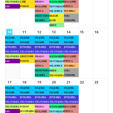
TELOVADBA
LAŽJI
PIKADO
KOLESARJENJE
KEGLJANJE
POHOD
VRVICA
ŠAH
KEGLJANJE
USTVARJALNE
VRVICA
DELAVNICE
PETANKA
DRUŠTVENA
BRALNI
IGRA
PISARNA
KLUB
ŠTRBUNK
BRIDŽ
10
11
12
13
14
15
16
PELJI ME,
PELJI ME,
PELJI ME,
PELJI ME,
PELJI ME,
PROSIM
PROSIM
PROSIM
PROSIM
PROSIM
JUTRANJA
JUTRANJA
JUTRANJA
JUTRANJA
JUTRANJA
TELOVADBA
TELOVADBA
TELOVADBA
TELOVADBA
TELOVADBA
TELOVADBA
DRUŠTVENI
PIKADO
KOLESARJENJE
KEGLJANJE
POHOD
VRVICA
ŠAH
KEGLJANJE
USTVARJALNE
VRVICA
DELAVNICE
PETANKA
DRUŠTVENA
BRIDŽ
IGRA
PISARNA
ŠTRBUNK
TELOVADBA
17
18
19
20
21
22
23
PELJI ME,
PELJI ME,
PELJI ME,
PELJI ME,
PELJI ME,
PROSIM
PROSIM
PROSIM
PROSIM
PROSIM
JUTRANJA
JUTRANJA
JUTRANJA
JUTRANJA
JUTRANJA
TELOVADBA
TELOVADBA
TELOVADBA
TELOVADBA
TELOVADBA
TELOVADBA
POHOD
PIKADO
KOLESARJENJE
KEGLJANJE
SPOZNAJMO
VRVICA
ŠAH
KEGLJANJE
USTVARJALNE