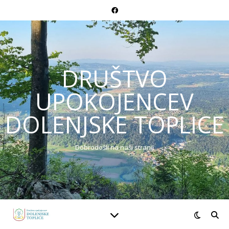
DRUŠTVO
UPOKOJENCEV
DOLENJSKE TOPLICE
Dobrodošli na naši strani!