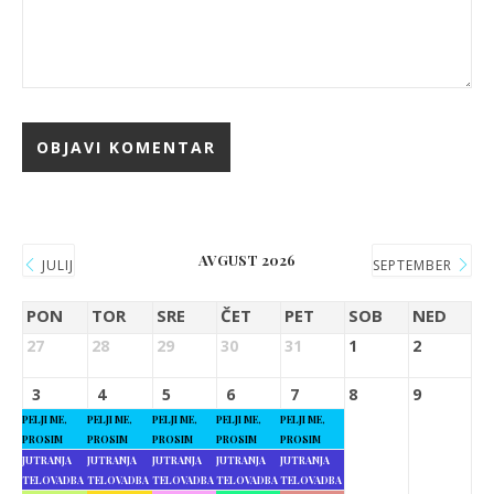
AVGUST 2026
JULIJ
SEPTEMBER
PON
TOR
SRE
ČET
PET
SOB
NED
27
28
29
30
31
1
2
3
4
5
6
7
8
9
PELJI ME,
PELJI ME,
PELJI ME,
PELJI ME,
PELJI ME,
PROSIM
PROSIM
PROSIM
PROSIM
PROSIM
JUTRANJA
JUTRANJA
JUTRANJA
JUTRANJA
JUTRANJA
TELOVADBA
TELOVADBA
TELOVADBA
TELOVADBA
TELOVADBA