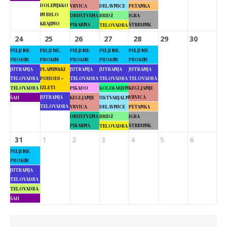
DOLENJSKO
VRVICA
DELAVNICE
PETANKA
IN BELO
DRUŠTVENA
BRIDŽ
IGRA
KRAJINO
PISARNA
ŠTRBUNK
TELOVADBA
24
25
26
27
28
29
30
PELJI ME,
PELJI ME,
PELJI ME,
PELJI ME,
PELJI ME,
PROSIM
PROSIM
PROSIM
PROSIM
PROSIM
JUTRANJA
PLANINSKI
JUTRANJA
JUTRANJA
JUTRANJA
TELOVADBA
POHODI –
TELOVADBA
TELOVADBA
TELOVADBA
IZLETI
TELOVADBA
PIKADO
KOLESARJENJE
KEGLJANJE
JUTRANJA
VRVICA
ŠAH
KEGLJANJE
USTVARJALNE
TELOVADBA
VRVICA
DELAVNICE
PETANKA
DRUŠTVENA
BRIDŽ
IGRA
PISARNA
ŠTRBUNK
TELOVADBA
31
1
2
3
4
5
6
PELJI ME,
PROSIM
JUTRANJA
TELOVADBA
TELOVADBA
ŠAH