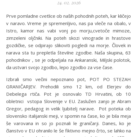
24. 02. 2026
Prve pomladne cvetlice ob naših pohodnih poteh, kar kličejo
v naravo. Vreme je spremenljivo, nas pa vleče na obalo, v
Istro, kamor nas vabi vonj po morju,cvetoče mimoze,
zimzeleni oljčniki. Na poteh skozi vinograde in hrastove
gozdičke, se odpirajo slikoviti pogledi na morje. Človek in
narava sta tu prepletla številne zgodbe. Naša skupina, 63
pohodnikov , se je odpeljala na Ankaranski, Miljski polotok,
da ustvari svojo zgodbo, lepo zgodbo za vse čase.
Izbrali smo večini nepoznano pot, POT PO STEZAH
GRANIČARJEV. Prehodili smo 12 km, od Elerjev do
Debelega rtiča. Pot je osnovalo TD Hrvatini, ob 10
obletnici vstopa Slovenije v EU. Zaslužen zanjo je Abram
Gregor, pedagog in velik ljubitelj narave. Pot poteka ob
slovensko italijanski meji, v spomin na čase, ko je bila meja
še varovana in so jo poznali le graničarji. Danes, ko je
članstvo v EU ohranilo le še fiktivno mejno črto, se lahko na