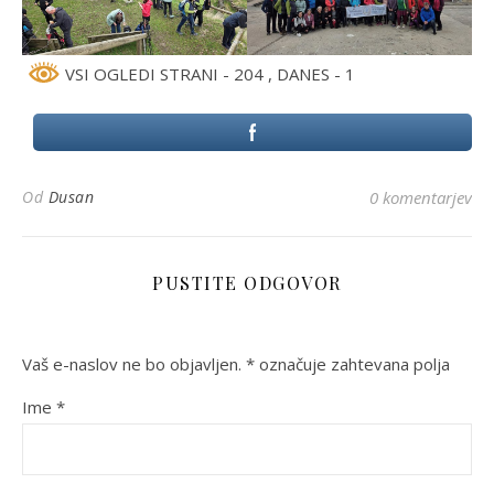
VSI OGLEDI STRANI - 204
, DANES - 1
Od
Dusan
0 komentarjev
PUSTITE ODGOVOR
Vaš e-naslov ne bo objavljen.
*
označuje zahtevana polja
Ime
*