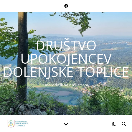
DRUŠTVO
UPOKOJENCEV
DOLENJSKE TOPLICE
Dobrodošli na naši strani!