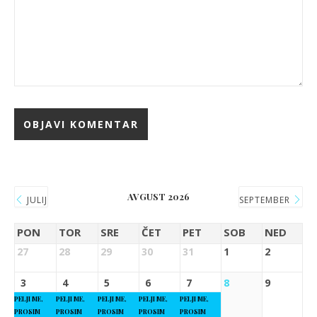
AVGUST 2026
JULIJ
SEPTEMBER
PON
TOR
SRE
ČET
PET
SOB
NED
27
28
29
30
31
1
2
3
4
5
6
7
8
9
PELJI ME,
PELJI ME,
PELJI ME,
PELJI ME,
PELJI ME,
PROSIM
PROSIM
PROSIM
PROSIM
PROSIM