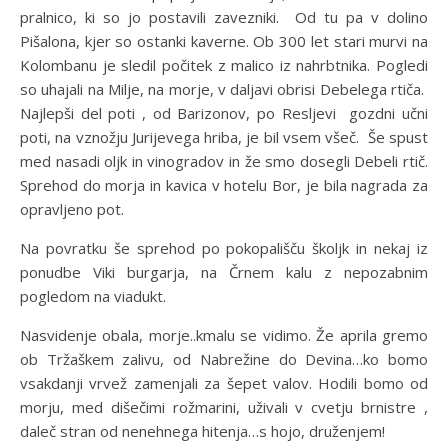
pralnico, ki so jo postavili zavezniki. Od tu pa v dolino
Pišalona, kjer so ostanki kaverne. Ob 300 let stari murvi na
Kolombanu je sledil počitek z malico iz nahrbtnika. Pogledi
so uhajali na Milje, na morje, v daljavi obrisi Debelega rtiča.
Najlepši del poti , od Barizonov, po Resljevi gozdni učni
poti, na vznožju Jurijevega hriba, je bil vsem všeč. Še spust
med nasadi oljk in vinogradov in že smo dosegli Debeli rtič.
Sprehod do morja in kavica v hotelu Bor, je bila nagrada za
opravljeno pot.
Na povratku še sprehod po pokopališču školjk in nekaj iz
ponudbe Viki burgarja, na Črnem kalu z nepozabnim
pogledom na viadukt.
Nasvidenje obala, morje..kmalu se vidimo. Že aprila gremo
ob Tržaškem zalivu, od Nabrežine do Devina…ko bomo
vsakdanji vrvež zamenjali za šepet valov. Hodili bomo od
morju, med dišečimi rožmarini, uživali v cvetju brnistre ,
daleč stran od nenehnega hitenja…s hojo, druženjem!