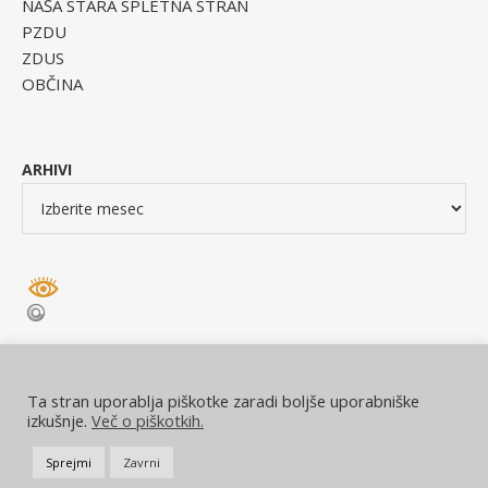
NAŠA STARA SPLETNA STRAN
PZDU
ZDUS
OBČINA
ARHIVI
Ta stran uporablja piškotke zaradi boljše uporabniške
izkušnje.
Več o piškotkih.
© DU Dolenjske Toplice 2026
Sprejmi
Zavrni
Ashe Tema od
WP Royal
.