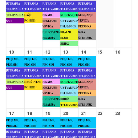
JUTRANJA
JUTRANJA
JUTRANJA
JUTRANJA
JUTRANJA
TELOVADBA
TELOVADBA
TELOVADBA
TELOVADBA
TELOVADBA
TELOVADBA
LAŽJI
PIKADO
KOLESARJENJE
KEGLJANJE
POHOD
VRVICA
ŠAH
KEGLJANJE
USTVARJALNE
VRVICA
DELAVNICE
PETANKA
DRUŠTVENA
BRALNI
IGRA
PISARNA
KLUB
ŠTRBUNK
BRIDŽ
10
11
12
13
14
15
16
PELJI ME,
PELJI ME,
PELJI ME,
PELJI ME,
PELJI ME,
PROSIM
PROSIM
PROSIM
PROSIM
PROSIM
JUTRANJA
JUTRANJA
JUTRANJA
JUTRANJA
JUTRANJA
TELOVADBA
TELOVADBA
TELOVADBA
TELOVADBA
TELOVADBA
TELOVADBA
DRUŠTVENI
PIKADO
KOLESARJENJE
KEGLJANJE
POHOD
VRVICA
ŠAH
KEGLJANJE
USTVARJALNE
VRVICA
DELAVNICE
PETANKA
DRUŠTVENA
BRIDŽ
IGRA
PISARNA
ŠTRBUNK
TELOVADBA
17
18
19
20
21
22
23
PELJI ME,
PELJI ME,
PELJI ME,
PELJI ME,
PELJI ME,
PROSIM
PROSIM
PROSIM
PROSIM
PROSIM
JUTRANJA
JUTRANJA
JUTRANJA
JUTRANJA
JUTRANJA
TELOVADBA
TELOVADBA
TELOVADBA
TELOVADBA
TELOVADBA