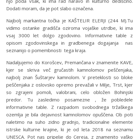
njo poda vsak, ki ima rad naravo in kulturno dediščino.
Dodati moram, da je pot slabo označena.
Najbolj markantna točka je KAŠTELIR ELERJI (244 M).Tu
vidimo ostanke gradišča oziroma vojaške utrdbe, ki ima
vsaj 3000 let dolgo zgodovino. Informativne table z
opisom zgodovinskega in gradbenega dogajanja nas
seznanijo o pomembnosti tega kraja.
Nadaljujemo do Korošcev, Premančana v znamenite KAVE,
kjer se skriva več gručastih kamnolomov peščenjaka,
najbolj znan Šuštarjev kamnolom. V preteklosti so bloke
peščenjaka z oslovsko opremo prevažali v Milje, Trst, kjer
so zgrajeni pomoli, valobrani, celo obložen Bohinjski
predor. Tu zasledimo posamezne , že pobledele
informativne table. Z razpadom svobodnega tržaškega
ozemlja je bila dejavnost kamnolomov opuščena. Ob poti
naletimo na suho zidno gradnjo, tradicionalne elemente
istrske kulturne krajine, ki je od leta 2018 na seznamu
UNESCA. Pot nas pripelje do Cereja, z znamenito vaško