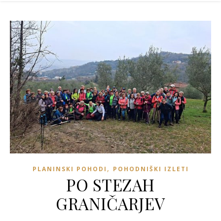
,
PLANINSKI POHODI
POHODNIŠKI IZLETI
PO STEZAH
GRANIČARJEV