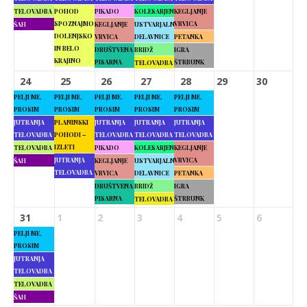
TELOVADBA
POHOD
PIKADO
KOLESARJENJE
KEGLJANJE
SPOZNAJMO
VRVICA
ŠAH
KEGLJANJE
USTVARJALNE
DOLENJSKO
VRVICA
DELAVNICE
PETANKA
IN BELO
DRUŠTVENA
BRIDŽ
IGRA
KRAJINO
PISARNA
ŠTRBUNK
TELOVADBA
24
25
26
27
28
29
30
PELJI ME,
PELJI ME,
PELJI ME,
PELJI ME,
PELJI ME,
PROSIM
PROSIM
PROSIM
PROSIM
PROSIM
JUTRANJA
PLANINSKI
JUTRANJA
JUTRANJA
JUTRANJA
TELOVADBA
POHODI –
TELOVADBA
TELOVADBA
TELOVADBA
IZLETI
TELOVADBA
PIKADO
KOLESARJENJE
KEGLJANJE
JUTRANJA
VRVICA
ŠAH
KEGLJANJE
USTVARJALNE
TELOVADBA
VRVICA
DELAVNICE
PETANKA
DRUŠTVENA
BRIDŽ
IGRA
PISARNA
ŠTRBUNK
TELOVADBA
31
1
2
3
4
5
6
PELJI ME,
PROSIM
JUTRANJA
TELOVADBA
TELOVADBA
ŠAH