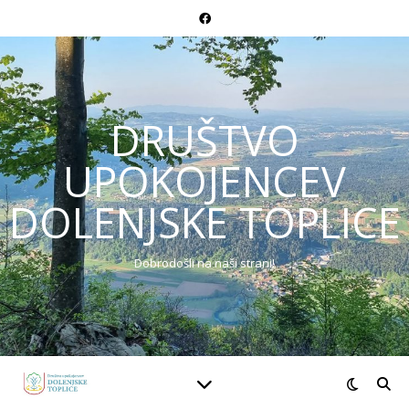
DRUŠTVO
UPOKOJENCEV
DOLENJSKE TOPLICE
Dobrodošli na naši strani!