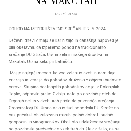
NA MAKUTAH
07. 05. 2024
POHOD NA MEDDRUŠTVENO SREČANJE 7. 5. 2024
Deževni dnevi v maju se kar nizajo in današnja napoved je
bila obetavna, da izpeljemo pohod na tradicionalno
srečanje DU Straža, Uršna sela in našega društva na
Makutah, Uršna sela, pri balinišču.
Maj je najlepši mesec, ko vse zeleni in cveti in nam daje
energijo in veselje do pohodov, druženja v objemu čudovite
narave. Skupina šestnajstih pohodnikov se je iz Dolenjskih
Toplic, odpravila preko Cviblja, nato po gozdnih poteh do
Drganjih sel, in v dveh urah prišla do prizorišča srečanja.
Organizatorji DU Uršna sela in tudi pohodniki DU Straže so
nas pričakali ob založenih mizah, polnih dobrot pridnih
gospodinj in vinogradnikov. Okoli sto udeležencev srečanja
so pozdravile predsednice vseh treh društev z željo, da se