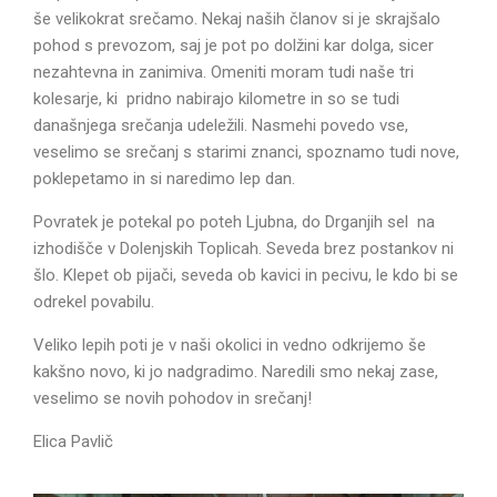
še velikokrat srečamo. Nekaj naših članov si je skrajšalo
pohod s prevozom, saj je pot po dolžini kar dolga, sicer
nezahtevna in zanimiva. Omeniti moram tudi naše tri
kolesarje, ki pridno nabirajo kilometre in so se tudi
današnjega srečanja udeležili. Nasmehi povedo vse,
veselimo se srečanj s starimi znanci, spoznamo tudi nove,
poklepetamo in si naredimo lep dan.
Povratek je potekal po poteh Ljubna, do Drganjih sel na
izhodišče v Dolenjskih Toplicah. Seveda brez postankov ni
šlo. Klepet ob pijači, seveda ob kavici in pecivu, le kdo bi se
odrekel povabilu.
Veliko lepih poti je v naši okolici in vedno odkrijemo še
kakšno novo, ki jo nadgradimo. Naredili smo nekaj zase,
veselimo se novih pohodov in srečanj!
Elica Pavlič