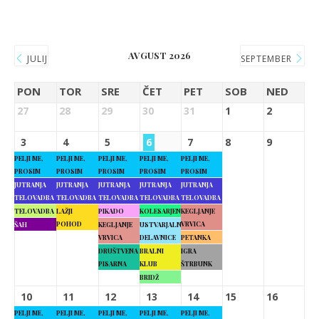
AVGUST 2026
JULIJ
SEPTEMBER
PON
TOR
SRE
ČET
PET
SOB
NED
27
28
29
30
31
1
2
3
4
5
6
7
8
9
PELJI ME,
PELJI ME,
PELJI ME,
PELJI ME,
PELJI ME,
PROSIM
PROSIM
PROSIM
PROSIM
PROSIM
JUTRANJA
JUTRANJA
JUTRANJA
JUTRANJA
JUTRANJA
TELOVADBA
TELOVADBA
TELOVADBA
TELOVADBA
TELOVADBA
TELOVADBA
LAŽJI
PIKADO
KOLESARJENJE
KEGLJANJE
POHOD
VRVICA
ŠAH
KEGLJANJE
USTVARJALNE
VRVICA
DELAVNICE
PETANKA
DRUŠTVENA
BRALNI
IGRA
PISARNA
KLUB
ŠTRBUNK
BRIDŽ
10
11
12
13
14
15
16
PELJI ME,
PELJI ME,
PELJI ME,
PELJI ME,
PELJI ME,