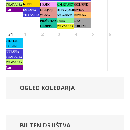
IZLETI
TELOVADBA
PIKADO
KOLESARJENJE
KEGLJANJE
JUTRANJA
VRVICA
ŠAH
KEGLJANJE
USTVARJALNE
TELOVADBA
VRVICA
DELAVNICE
PETANKA
DRUŠTVENA
BRIDŽ
IGRA
PISARNA
ŠTRBUNK
TELOVADBA
31
1
2
3
4
5
6
PELJI ME,
PROSIM
JUTRANJA
TELOVADBA
TELOVADBA
ŠAH
OGLED KOLEDARJA
BILTEN DRUŠTVA