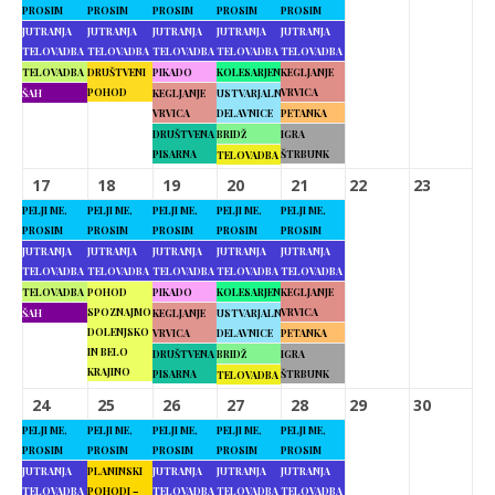
PROSIM
PROSIM
PROSIM
PROSIM
PROSIM
JUTRANJA
JUTRANJA
JUTRANJA
JUTRANJA
JUTRANJA
TELOVADBA
TELOVADBA
TELOVADBA
TELOVADBA
TELOVADBA
TELOVADBA
DRUŠTVENI
PIKADO
KOLESARJENJE
KEGLJANJE
POHOD
VRVICA
ŠAH
KEGLJANJE
USTVARJALNE
VRVICA
DELAVNICE
PETANKA
DRUŠTVENA
BRIDŽ
IGRA
PISARNA
ŠTRBUNK
TELOVADBA
17
18
19
20
21
22
23
PELJI ME,
PELJI ME,
PELJI ME,
PELJI ME,
PELJI ME,
PROSIM
PROSIM
PROSIM
PROSIM
PROSIM
JUTRANJA
JUTRANJA
JUTRANJA
JUTRANJA
JUTRANJA
TELOVADBA
TELOVADBA
TELOVADBA
TELOVADBA
TELOVADBA
TELOVADBA
POHOD
PIKADO
KOLESARJENJE
KEGLJANJE
SPOZNAJMO
VRVICA
ŠAH
KEGLJANJE
USTVARJALNE
DOLENJSKO
VRVICA
DELAVNICE
PETANKA
IN BELO
DRUŠTVENA
BRIDŽ
IGRA
KRAJINO
PISARNA
ŠTRBUNK
TELOVADBA
24
25
26
27
28
29
30
PELJI ME,
PELJI ME,
PELJI ME,
PELJI ME,
PELJI ME,
PROSIM
PROSIM
PROSIM
PROSIM
PROSIM
JUTRANJA
PLANINSKI
JUTRANJA
JUTRANJA
JUTRANJA
TELOVADBA
POHODI –
TELOVADBA
TELOVADBA
TELOVADBA