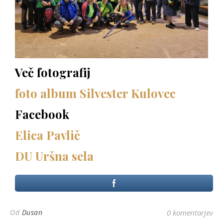
Več fotografij
foto album Silvester Kulovec
Facebook
Elica Pavlič
DU Uršna sela
Od
Dusan
0 komentarjev