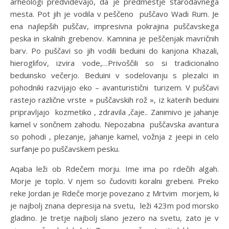
arheologi predvidevajo, da je predmestje starodavnega
mesta. Pot jih je vodila v peščeno puščavo Wadi Rum. Je
ena najlepših puščav, impresivna pokrajina puščavskega
peska in skalnih grebenov. Kamnina je peščenjak mavričnih
barv. Po puščavi so jih vodili beduini do kanjona Khazali,
hieroglifov, izvira vode,…Privoščili so si tradicionalno
beduinsko večerjo. Beduini v sodelovanju s plezalci in
pohodniki razvijajo eko – avanturistični turizem. V puščavi
rastejo različne vrste » puščavskih rož », iz katerih beduini
pripravljajo kozmetiko , zdravila ,čaje.. Zanimivo je jahanje
kamel v sončnem zahodu. Nepozabna puščavska avantura
so pohodi , plezanje, jahanje kamel, vožnja z jeepi in celo
surfanje po puščavskem pesku.
Aqaba leži ob Rdečem morju. Ime ima po rdečih algah.
Morje je toplo. V njem so čudoviti koralni grebeni. Preko
reke Jordan je Rdeče morje povezano z Mrtvim morjem, ki
je najbolj znana depresija na svetu, leži 423m pod morsko
gladino. Je tretje najbolj slano jezero na svetu, zato je v