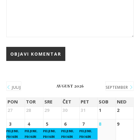
AVGUST 2026
JULIJ
SEPTEMBER
PON
TOR
SRE
ČET
PET
SOB
NED
27
28
29
30
31
1
2
3
4
5
6
7
8
9
PELJI ME,
PELJI ME,
PELJI ME,
PELJI ME,
PELJI ME,
PROSIM
PROSIM
PROSIM
PROSIM
PROSIM