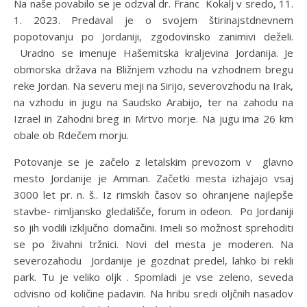
Na naše povabilo se je odzval dr. Franc Kokalj v sredo, 11.
1. 2023. Predaval je o svojem štirinajstdnevnem
popotovanju po Jordaniji, zgodovinsko zanimivi deželi.
Uradno se imenuje Hašemitska kraljevina Jordanija. Je
obmorska država na Bližnjem vzhodu na vzhodnem bregu
reke Jordan. Na severu meji na Sirijo, severovzhodu na Irak,
na vzhodu in jugu na Saudsko Arabijo, ter na zahodu na
Izrael in Zahodni breg in Mrtvo morje. Na jugu ima 26 km
obale ob Rdečem morju.
Potovanje se je začelo z letalskim prevozom v glavno
mesto Jordanije je Amman. Začetki mesta izhajajo vsaj
3000 let pr. n. š.. Iz rimskih časov so ohranjene najlepše
stavbe- rimljansko gledališče, forum in odeon. Po Jordaniji
so jih vodili izključno domačini. Imeli so možnost sprehoditi
se po živahni tržnici. Novi del mesta je moderen. Na
severozahodu Jordanije je gozdnat predel, lahko bi rekli
park. Tu je veliko oljk . Spomladi je vse zeleno, seveda
odvisno od količine padavin. Na hribu sredi oljčnih nasadov