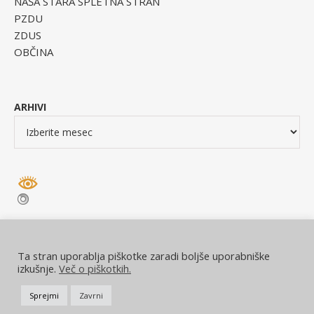
NAŠA STARA SPLETNA STRAN
PZDU
ZDUS
OBČINA
ARHIVI
Ta stran uporablja piškotke zaradi boljše uporabniške
izkušnje.
Več o piškotkih.
© DU Dolenjske Toplice 2026
Sprejmi
Zavrni
Ashe Tema od
WP Royal
.