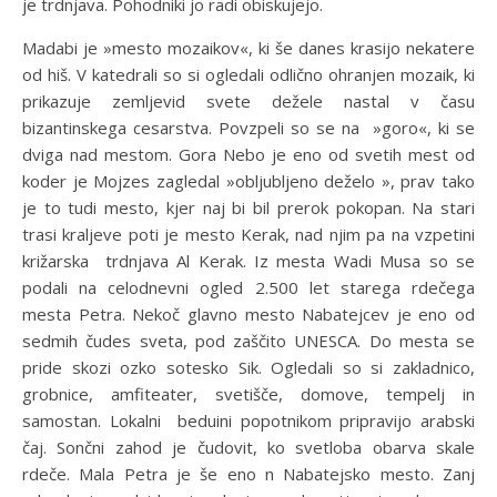
je trdnjava. Pohodniki jo radi obiskujejo.
Madabi je »mesto mozaikov«, ki še danes krasijo nekatere
od hiš. V katedrali so si ogledali odlično ohranjen mozaik, ki
prikazuje zemljevid svete dežele nastal v času
bizantinskega cesarstva. Povzpeli so se na »goro«, ki se
dviga nad mestom. Gora Nebo je eno od svetih mest od
koder je Mojzes zagledal »obljubljeno deželo », prav tako
je to tudi mesto, kjer naj bi bil prerok pokopan. Na stari
trasi kraljeve poti je mesto Kerak, nad njim pa na vzpetini
križarska trdnjava Al Kerak. Iz mesta Wadi Musa so se
podali na celodnevni ogled 2.500 let starega rdečega
mesta Petra. Nekoč glavno mesto Nabatejcev je eno od
sedmih čudes sveta, pod zaščito UNESCA. Do mesta se
pride skozi ozko sotesko Sik. Ogledali so si zakladnico,
grobnice, amfiteater, svetišče, domove, tempelj in
samostan. Lokalni beduini popotnikom pripravijo arabski
čaj. Sončni zahod je čudovit, ko svetloba obarva skale
rdeče. Mala Petra je še eno n Nabatejsko mesto. Zanj