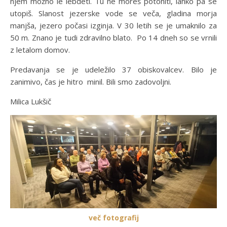
njem možno le lebdeti. Tu ne moreš potoniti, lahko pa se
utopiš. Slanost jezerske vode se veča, gladina morja
manjša, jezero počasi izginja. V 30 letih se je umaknilo za
50 m. Znano je tudi zdravilno blato. Po 14 dneh so se vrnili
z letalom domov.
Predavanja se je udeležilo 37 obiskovalcev. Bilo je
zanimivo, čas je hitro minil. Bili smo zadovoljni.
Milica Lukšič
več fotografij