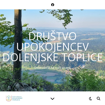
DRUŠTVO
UPOKOJENCEV
DOLENJSKE TOPLICE
Dobrodošli na naši strani!