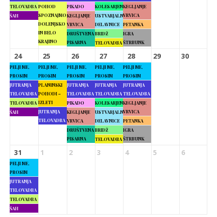
TELOVADBA
POHOD
PIKADO
KOLESARJENJE
KEGLJANJE
SPOZNAJMO
VRVICA
ŠAH
KEGLJANJE
USTVARJALNE
DOLENJSKO
VRVICA
DELAVNICE
PETANKA
IN BELO
DRUŠTVENA
BRIDŽ
IGRA
KRAJINO
PISARNA
ŠTRBUNK
TELOVADBA
24
25
26
27
28
29
30
PELJI ME,
PELJI ME,
PELJI ME,
PELJI ME,
PELJI ME,
PROSIM
PROSIM
PROSIM
PROSIM
PROSIM
JUTRANJA
PLANINSKI
JUTRANJA
JUTRANJA
JUTRANJA
TELOVADBA
POHODI –
TELOVADBA
TELOVADBA
TELOVADBA
IZLETI
TELOVADBA
PIKADO
KOLESARJENJE
KEGLJANJE
JUTRANJA
VRVICA
ŠAH
KEGLJANJE
USTVARJALNE
TELOVADBA
VRVICA
DELAVNICE
PETANKA
DRUŠTVENA
BRIDŽ
IGRA
PISARNA
ŠTRBUNK
TELOVADBA
31
1
2
3
4
5
6
PELJI ME,
PROSIM
JUTRANJA
TELOVADBA
TELOVADBA
ŠAH