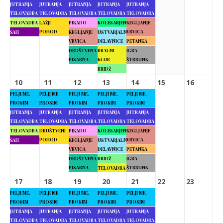
JUTRANJA
JUTRANJA
JUTRANJA
JUTRANJA
JUTRANJA
TELOVADBA
TELOVADBA
TELOVADBA
TELOVADBA
TELOVADBA
TELOVADBA
LAŽJI
PIKADO
KOLESARJENJE
KEGLJANJE
POHOD
VRVICA
ŠAH
KEGLJANJE
USTVARJALNE
VRVICA
DELAVNICE
PETANKA
DRUŠTVENA
BRALNI
IGRA
PISARNA
KLUB
ŠTRBUNK
BRIDŽ
10
11
12
13
14
15
16
PELJI ME,
PELJI ME,
PELJI ME,
PELJI ME,
PELJI ME,
PROSIM
PROSIM
PROSIM
PROSIM
PROSIM
JUTRANJA
JUTRANJA
JUTRANJA
JUTRANJA
JUTRANJA
TELOVADBA
TELOVADBA
TELOVADBA
TELOVADBA
TELOVADBA
TELOVADBA
DRUŠTVENI
PIKADO
KOLESARJENJE
KEGLJANJE
POHOD
VRVICA
ŠAH
KEGLJANJE
USTVARJALNE
VRVICA
DELAVNICE
PETANKA
DRUŠTVENA
BRIDŽ
IGRA
PISARNA
ŠTRBUNK
TELOVADBA
17
18
19
20
21
22
23
PELJI ME,
PELJI ME,
PELJI ME,
PELJI ME,
PELJI ME,
PROSIM
PROSIM
PROSIM
PROSIM
PROSIM
JUTRANJA
JUTRANJA
JUTRANJA
JUTRANJA
JUTRANJA
TELOVADBA
TELOVADBA
TELOVADBA
TELOVADBA
TELOVADBA