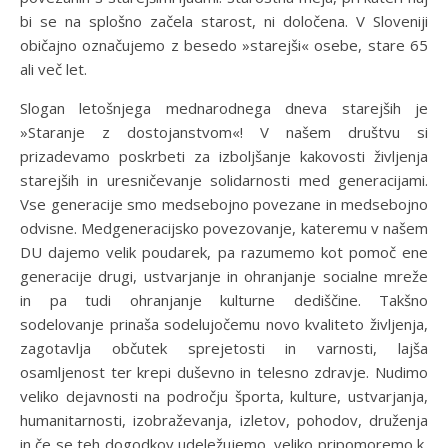
bi se na splošno začela starost, ni določena. V Sloveniji
običajno označujemo z besedo »starejši« osebe, stare 65
ali več let.
Slogan letošnjega mednarodnega dneva starejših je
»Staranje z dostojanstvom«! V našem društvu si
prizadevamo poskrbeti za izboljšanje kakovosti življenja
starejših in uresničevanje solidarnosti med generacijami.
Vse generacije smo medsebojno povezane in medsebojno
odvisne. Medgeneracijsko povezovanje, kateremu v našem
DU dajemo velik poudarek, pa razumemo kot pomoč ene
generacije drugi, ustvarjanje in ohranjanje socialne mreže
in pa tudi ohranjanje kulturne dediščine. Takšno
sodelovanje prinaša sodelujočemu novo kvaliteto življenja,
zagotavlja občutek sprejetosti in varnosti, lajša
osamljenost ter krepi duševno in telesno zdravje. Nudimo
veliko dejavnosti na področju športa, kulture, ustvarjanja,
humanitarnosti, izobraževanja, izletov, pohodov, druženja
in če se teh dogodkov udeležujemo, veliko pripomoremo k