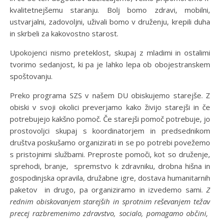
kvalitetnejšemu staranju. Bolj bomo zdravi, mobilni,
ustvarjalni, zadovoljni, uživali bomo v druženju, krepili duha
in skrbeli za kakovostno starost.
Upokojenci nismo preteklost, skupaj z mladimi in ostalimi
tvorimo sedanjost, ki pa je lahko lepa ob obojestranskem
spoštovanju.
Preko programa SZS v našem DU obiskujemo starejše. Z
obiski v svoji okolici preverjamo kako živijo starejši in če
potrebujejo kakšno pomoč. Če starejši pomoč potrebuje, jo
prostovoljci skupaj s koordinatorjem in predsednikom
društva poskušamo organizirati in se po potrebi povežemo
s pristojnimi službami. Preproste pomoči, kot so druženje,
sprehodi, branje, spremstvo k zdravniku, drobna hišna in
gospodinjska opravila, družabne igre, dostava humanitarnih
paketov in drugo, pa organiziramo in izvedemo sami.
Z
rednim obiskovanjem starejših in sprotnim reševanjem težav
precej razbremenimo zdravstvo, socialo, pomagamo občini,