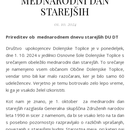
MEDNARODNI DAN
STAREJŠIH
01. 10. 2024
Prireditev ob mednarodnem dnevu starejših DU DT
Društvo upokojencev Dolenjske Toplice je v ponedeljek,
dne 1. 10. 2024 v jedilnici Osnovne šole Dolenjske Toplice s
srečanjem obeležilo mednarodni dan starejših. To srečanje
je namenjeno vsem občanom Občine Dolenjske Toplice,
vendar smo bili kar malo razočarani, ker je bilo samo 60
udeležencev. Verjetno je temu botrovalo zelo lepo vreme,
ki ga je vsakdo želel izkoristiti.
Kot nam je znano, je 1. oktober za mednarodni dan
starejših razglasila Generalna skupščina Združenih narodov
leta 1990 in sicer z namenom, da bi se vsako leto na ta dan
s posebno pozornostjo razpravljalo o različnih vprašanjih,
povezanih s starejšimi ljudmi. Starostna meja, pri kateri naj