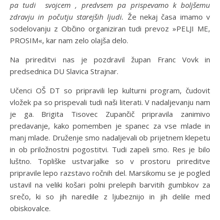
pa tudi svojcem , predvsem pa prispevamo k boljšemu
zdravju in počutju starejših ljudi
.
Že nekaj časa imamo v
sodelovanju z Občino organiziran tudi prevoz »PELJI ME,
PROSIM«, kar nam zelo olajša delo.
Na prireditvi nas je pozdravil župan Franc Vovk in
predsednica DU Slavica Strajnar.
Učenci OŠ DT so pripravili lep kulturni program, čudovit
vložek pa so prispevali tudi naši literati. V nadaljevanju nam
je ga. Brigita Tisovec Zupančič pripravila zanimivo
predavanje, kako pomemben je spanec za vse mlade in
manj mlade. Druženje smo nadaljevali ob prijetnem klepetu
in ob priložnostni pogostitvi. Tudi zapeli smo. Res je bilo
luštno. Topliške ustvarjalke so v prostoru prireditve
pripravile lepo razstavo ročnih del. Marsikomu se je pogled
ustavil na veliki košari polni prelepih barvitih gumbkov za
srečo, ki so jih naredile z ljubeznijo in jih delile med
obiskovalce.