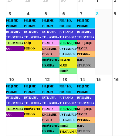
27
28
29
30
31
1
2
3
4
5
6
7
8
9
PELJI ME,
PELJI ME,
PELJI ME,
PELJI ME,
PELJI ME,
PROSIM
PROSIM
PROSIM
PROSIM
PROSIM
JUTRANJA
JUTRANJA
JUTRANJA
JUTRANJA
JUTRANJA
TELOVADBA
TELOVADBA
TELOVADBA
TELOVADBA
TELOVADBA
TELOVADBA
LAŽJI
PIKADO
KOLESARJENJE
KEGLJANJE
POHOD
VRVICA
ŠAH
KEGLJANJE
USTVARJALNE
VRVICA
DELAVNICE
PETANKA
DRUŠTVENA
BRALNI
IGRA
PISARNA
KLUB
ŠTRBUNK
BRIDŽ
10
11
12
13
14
15
16
PELJI ME,
PELJI ME,
PELJI ME,
PELJI ME,
PELJI ME,
PROSIM
PROSIM
PROSIM
PROSIM
PROSIM
JUTRANJA
JUTRANJA
JUTRANJA
JUTRANJA
JUTRANJA
TELOVADBA
TELOVADBA
TELOVADBA
TELOVADBA
TELOVADBA
TELOVADBA
DRUŠTVENI
PIKADO
KOLESARJENJE
KEGLJANJE
POHOD
VRVICA
ŠAH
KEGLJANJE
USTVARJALNE
VRVICA
DELAVNICE
PETANKA
DRUŠTVENA
BRIDŽ
IGRA
PISARNA
ŠTRBUNK
TELOVADBA