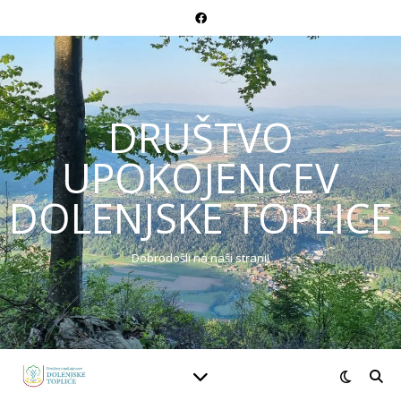
DRUŠTVO
UPOKOJENCEV
DOLENJSKE TOPLICE
Dobrodošli na naši strani!