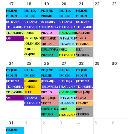
17
18
19
20
21
22
23
PELJI ME,
PELJI ME,
PELJI ME,
PELJI ME,
PELJI ME,
PROSIM
PROSIM
PROSIM
PROSIM
PROSIM
JUTRANJA
JUTRANJA
JUTRANJA
JUTRANJA
JUTRANJA
TELOVADBA
TELOVADBA
TELOVADBA
TELOVADBA
TELOVADBA
TELOVADBA
POHOD
PIKADO
KOLESARJENJE
KEGLJANJE
SPOZNAJMO
VRVICA
ŠAH
KEGLJANJE
USTVARJALNE
DOLENJSKO
VRVICA
DELAVNICE
PETANKA
IN BELO
DRUŠTVENA
BRIDŽ
IGRA
KRAJINO
PISARNA
ŠTRBUNK
TELOVADBA
24
25
26
27
28
29
30
PELJI ME,
PELJI ME,
PELJI ME,
PELJI ME,
PELJI ME,
PROSIM
PROSIM
PROSIM
PROSIM
PROSIM
JUTRANJA
PLANINSKI
JUTRANJA
JUTRANJA
JUTRANJA
TELOVADBA
POHODI –
TELOVADBA
TELOVADBA
TELOVADBA
IZLETI
TELOVADBA
PIKADO
KOLESARJENJE
KEGLJANJE
JUTRANJA
VRVICA
ŠAH
KEGLJANJE
USTVARJALNE
TELOVADBA
VRVICA
DELAVNICE
PETANKA
DRUŠTVENA
BRIDŽ
IGRA
PISARNA
ŠTRBUNK
TELOVADBA
31
1
2
3
4
5
6
PELJI ME,