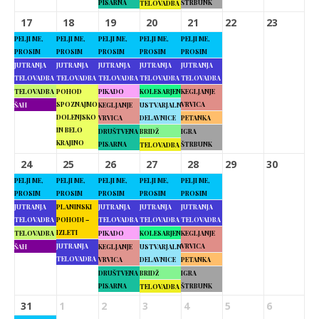
PISARNA
ŠTRBUNK
TELOVADBA
17
18
19
20
21
22
23
PELJI ME,
PELJI ME,
PELJI ME,
PELJI ME,
PELJI ME,
PROSIM
PROSIM
PROSIM
PROSIM
PROSIM
JUTRANJA
JUTRANJA
JUTRANJA
JUTRANJA
JUTRANJA
TELOVADBA
TELOVADBA
TELOVADBA
TELOVADBA
TELOVADBA
TELOVADBA
POHOD
PIKADO
KOLESARJENJE
KEGLJANJE
SPOZNAJMO
VRVICA
ŠAH
KEGLJANJE
USTVARJALNE
DOLENJSKO
VRVICA
DELAVNICE
PETANKA
IN BELO
DRUŠTVENA
BRIDŽ
IGRA
KRAJINO
PISARNA
ŠTRBUNK
TELOVADBA
24
25
26
27
28
29
30
PELJI ME,
PELJI ME,
PELJI ME,
PELJI ME,
PELJI ME,
PROSIM
PROSIM
PROSIM
PROSIM
PROSIM
JUTRANJA
PLANINSKI
JUTRANJA
JUTRANJA
JUTRANJA
TELOVADBA
POHODI –
TELOVADBA
TELOVADBA
TELOVADBA
IZLETI
TELOVADBA
PIKADO
KOLESARJENJE
KEGLJANJE
JUTRANJA
VRVICA
ŠAH
KEGLJANJE
USTVARJALNE
TELOVADBA
VRVICA
DELAVNICE
PETANKA
DRUŠTVENA
BRIDŽ
IGRA
PISARNA
ŠTRBUNK
TELOVADBA
31
1
2
3
4
5
6