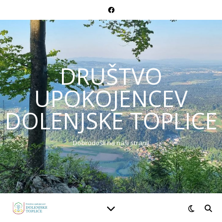
DRUŠTVO
UPOKOJENCEV
DOLENJSKE TOPLICE
Dobrodošli na naši strani!