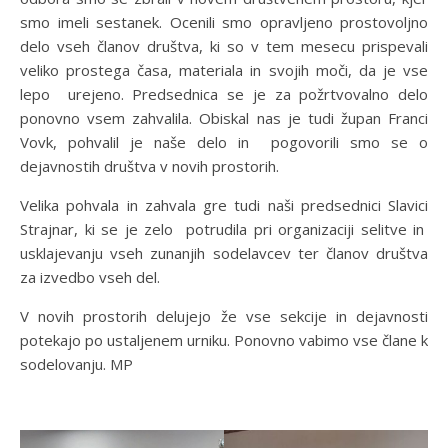
smo imeli sestanek. Ocenili smo opravljeno prostovoljno
delo vseh članov društva, ki so v tem mesecu prispevali
veliko prostega časa, materiala in svojih moči, da je vse
lepo urejeno. Predsednica se je za požrtvovalno delo
ponovno vsem zahvalila. Obiskal nas je tudi župan Franci
Vovk, pohvalil je naše delo in pogovorili smo se o
dejavnostih društva v novih prostorih.
Velika pohvala in zahvala gre tudi naši predsednici Slavici
Strajnar, ki se je zelo potrudila pri organizaciji selitve in
usklajevanju vseh zunanjih sodelavcev ter članov društva
za izvedbo vseh del.
V novih prostorih delujejo že vse sekcije in dejavnosti
potekajo po ustaljenem urniku. Ponovno vabimo vse člane k
sodelovanju. MP