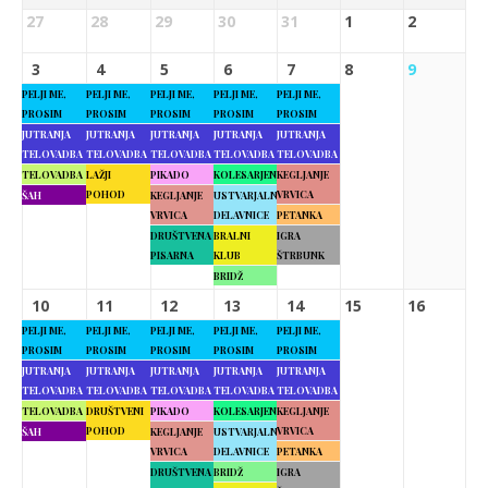
27
28
29
30
31
1
2
3
4
5
6
7
8
9
PELJI ME,
PELJI ME,
PELJI ME,
PELJI ME,
PELJI ME,
PROSIM
PROSIM
PROSIM
PROSIM
PROSIM
JUTRANJA
JUTRANJA
JUTRANJA
JUTRANJA
JUTRANJA
TELOVADBA
TELOVADBA
TELOVADBA
TELOVADBA
TELOVADBA
TELOVADBA
LAŽJI
PIKADO
KOLESARJENJE
KEGLJANJE
POHOD
VRVICA
ŠAH
KEGLJANJE
USTVARJALNE
VRVICA
DELAVNICE
PETANKA
DRUŠTVENA
BRALNI
IGRA
PISARNA
KLUB
ŠTRBUNK
BRIDŽ
10
11
12
13
14
15
16
PELJI ME,
PELJI ME,
PELJI ME,
PELJI ME,
PELJI ME,
PROSIM
PROSIM
PROSIM
PROSIM
PROSIM
JUTRANJA
JUTRANJA
JUTRANJA
JUTRANJA
JUTRANJA
TELOVADBA
TELOVADBA
TELOVADBA
TELOVADBA
TELOVADBA
TELOVADBA
DRUŠTVENI
PIKADO
KOLESARJENJE
KEGLJANJE
POHOD
VRVICA
ŠAH
KEGLJANJE
USTVARJALNE
VRVICA
DELAVNICE
PETANKA
DRUŠTVENA
BRIDŽ
IGRA