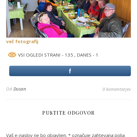
več fotografij
VSI OGLEDI STRANI - 135
, DANES - 1
Od
Dusan
0 komentarjev
PUSTITE ODGOVOR
Vaš e-naslov ne bo objavljen.
*
označuje zahtevana polja