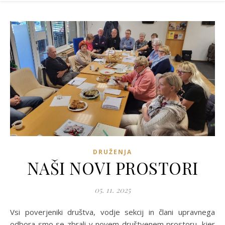
DRUŽENJA
NAŠI NOVI PROSTORI
05. 11. 2025
Vsi poverjeniki društva, vodje sekcij in člani upravnega
odbora smo se zbrali v novem društvenem prostoru, kjer