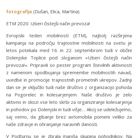
fotografije
(Dušan, Elica, Martina)
ETM 2020: Izberi čistejši način prevoza!
Evropski teden mobilnosti (ETM), najbolj razširjena
kampanja na področju trajnostne mobilnosti na svetu je
letos potekala med 16. in 22. septembrom tudi v občini
Dolenjske Toplice pod sloganom »Izberi čistejši način
prevoza!«. Pripravili so pester program številnih aktivnosti
z namenom spodbujanja spremembe mobilnostih navad,
uvedbe in promocije trajnostnih prometnih ukrepov. Zadnji
dan se je vključilo tudi naše društvo z organizacijo pohoda
na Pogorelec in kolesarjenjem. Naše društvo je zelo
aktivno in skozi vse leto skrbi za organiziranje kolesarjenja
in pohodov po Dolenjski in tudi višje… Akcij se udeležujemo,
saj vemo, da gibanje brez avtomobila pomeni veliko za
naše zdravje in ohranjanje naravnih danosti.
V Podturnu se je zbrala manjša skupina pohodnikov. Na