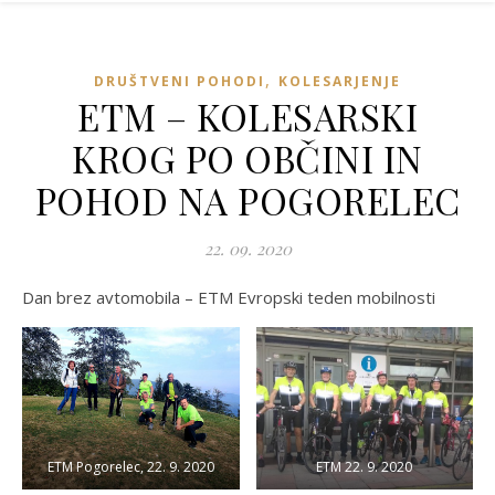
,
DRUŠTVENI POHODI
KOLESARJENJE
ETM – KOLESARSKI
KROG PO OBČINI IN
POHOD NA POGORELEC
22. 09. 2020
Dan brez avtomobila – ETM Evropski teden mobilnosti
ETM Pogorelec, 22. 9. 2020
ETM 22. 9. 2020