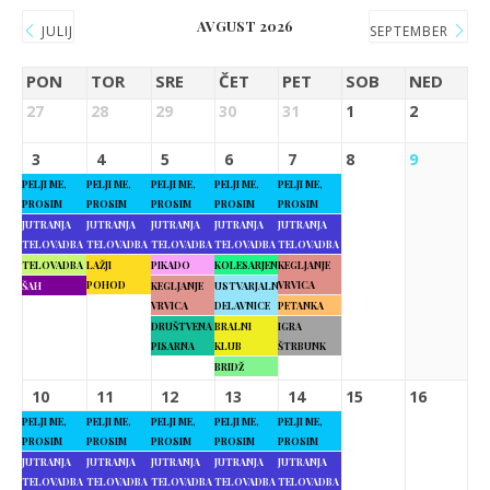
AVGUST 2026
JULIJ
SEPTEMBER
PON
TOR
SRE
ČET
PET
SOB
NED
27
28
29
30
31
1
2
3
4
5
6
7
8
9
PELJI ME,
PELJI ME,
PELJI ME,
PELJI ME,
PELJI ME,
PROSIM
PROSIM
PROSIM
PROSIM
PROSIM
JUTRANJA
JUTRANJA
JUTRANJA
JUTRANJA
JUTRANJA
TELOVADBA
TELOVADBA
TELOVADBA
TELOVADBA
TELOVADBA
TELOVADBA
LAŽJI
PIKADO
KOLESARJENJE
KEGLJANJE
POHOD
VRVICA
ŠAH
KEGLJANJE
USTVARJALNE
VRVICA
DELAVNICE
PETANKA
DRUŠTVENA
BRALNI
IGRA
PISARNA
KLUB
ŠTRBUNK
BRIDŽ
10
11
12
13
14
15
16
PELJI ME,
PELJI ME,
PELJI ME,
PELJI ME,
PELJI ME,
PROSIM
PROSIM
PROSIM
PROSIM
PROSIM
JUTRANJA
JUTRANJA
JUTRANJA
JUTRANJA
JUTRANJA
TELOVADBA
TELOVADBA
TELOVADBA
TELOVADBA
TELOVADBA