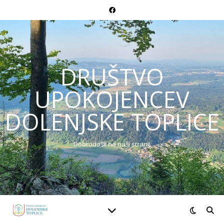
DRUŠTVO
UPOKOJENCEV
DOLENJSKE TOPLICE
Dobrodošli na naši strani!