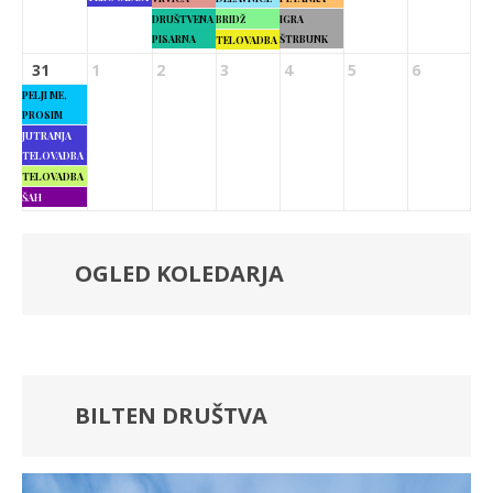
DRUŠTVENA
BRIDŽ
IGRA
PISARNA
ŠTRBUNK
TELOVADBA
31
1
2
3
4
5
6
PELJI ME,
PROSIM
JUTRANJA
TELOVADBA
TELOVADBA
ŠAH
OGLED KOLEDARJA
BILTEN DRUŠTVA