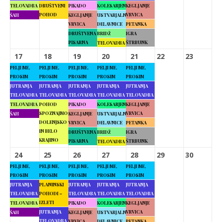
TELOVADBA
DRUŠTVENI
PIKADO
KOLESARJENJE
KEGLJANJE
POHOD
VRVICA
ŠAH
KEGLJANJE
USTVARJALNE
VRVICA
DELAVNICE
PETANKA
DRUŠTVENA
BRIDŽ
IGRA
PISARNA
ŠTRBUNK
TELOVADBA
17
18
19
20
21
22
23
PELJI ME,
PELJI ME,
PELJI ME,
PELJI ME,
PELJI ME,
PROSIM
PROSIM
PROSIM
PROSIM
PROSIM
JUTRANJA
JUTRANJA
JUTRANJA
JUTRANJA
JUTRANJA
TELOVADBA
TELOVADBA
TELOVADBA
TELOVADBA
TELOVADBA
TELOVADBA
POHOD
PIKADO
KOLESARJENJE
KEGLJANJE
SPOZNAJMO
VRVICA
ŠAH
KEGLJANJE
USTVARJALNE
DOLENJSKO
VRVICA
DELAVNICE
PETANKA
IN BELO
DRUŠTVENA
BRIDŽ
IGRA
KRAJINO
PISARNA
ŠTRBUNK
TELOVADBA
24
25
26
27
28
29
30
PELJI ME,
PELJI ME,
PELJI ME,
PELJI ME,
PELJI ME,
PROSIM
PROSIM
PROSIM
PROSIM
PROSIM
JUTRANJA
PLANINSKI
JUTRANJA
JUTRANJA
JUTRANJA
TELOVADBA
POHODI –
TELOVADBA
TELOVADBA
TELOVADBA
IZLETI
TELOVADBA
PIKADO
KOLESARJENJE
KEGLJANJE
JUTRANJA
VRVICA
ŠAH
KEGLJANJE
USTVARJALNE
TELOVADBA
VRVICA
DELAVNICE
PETANKA