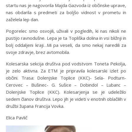
startu nas je nagovorila Majda Gazvoda iz občinske uprave,
nas obdarila s predmeti za boljšo vidnost v prometu in
zaželela lep dan.
Pogorelec smo osvojili, uživali v pogledih, ki nas nikoli ne
pustijo ravnodušne. Lepa je ta Topliška dolina in vsi bližnji in
bolj oddaljeni kraji…Mi pa veseli, da smo nekaj naredili za
svoje zdravje, brez avtomobila.
Kolesarska sekcija društva pod vodstvom Toneta Pekolja,
je zelo aktivna. Za ETM je pripravila kolesarski izlet po
občini. Trasa: Dolenjske Toplice (KKC)- Sela- Podturn-
Cerovec – Bušinec- G. Sušice – Dobindol – Lubanc –
Dolenjske Toplice (KKC). Kolesarjenja se je udeležilo
sedem članov društva. Lepo jih je videti v enotnih oblačilih v
družbi župana Francija Vovka.
Elica Pavlič