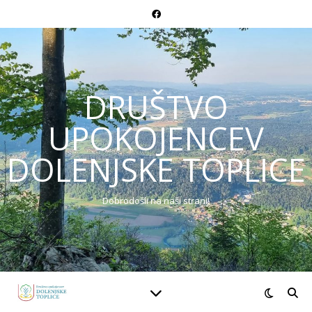
DRUŠTVO
UPOKOJENCEV
DOLENJSKE TOPLICE
Dobrodošli na naši strani!