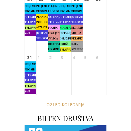
PELJI ME,
PELJI ME,
PELJI ME,
PELJI ME,
PELJI ME,
PROSIM
PROSIM
PROSIM
PROSIM
PROSIM
JUTRANJA
PLANINSKI
JUTRANJA
JUTRANJA
JUTRANJA
TELOVADBA
POHODI
TELOVADBA
TELOVADBA
TELOVADBA
– IZLETI
TELOVADBA
PIKADO
KOLESARJENJE
KEGLJANJE
JUTRANJA
VRVICA
ŠAH
KEGLJANJE
USTVARJALNE
TELOVADBA
VRVICA
DELAVNICE
PETANKA
DRUŠTVENA
BRIDŽ
IGRA
PISARNA
ŠTRBUNK
TELOVADBA
31
1
2
3
4
5
6
PELJI ME,
PROSIM
JUTRANJA
TELOVADBA
TELOVADBA
ŠAH
OGLED KOLEDARJA
BILTEN DRUŠTVA