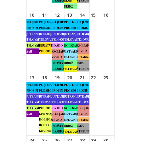
PISARNA
KLUB
ŠTRBUNK
BRIDŽ
10
11
12
13
14
15
16
PELJI ME,
PELJI ME,
PELJI ME,
PELJI ME,
PELJI ME,
PROSIM
PROSIM
PROSIM
PROSIM
PROSIM
JUTRANJA
JUTRANJA
JUTRANJA
JUTRANJA
JUTRANJA
TELOVADBA
TELOVADBA
TELOVADBA
TELOVADBA
TELOVADBA
TELOVADBA
DRUŠTVENI
PIKADO
KOLESARJENJE
KEGLJANJE
POHOD
VRVICA
ŠAH
KEGLJANJE
USTVARJALNE
VRVICA
DELAVNICE
PETANKA
DRUŠTVENA
BRIDŽ
IGRA
PISARNA
ŠTRBUNK
TELOVADBA
17
18
19
20
21
22
23
PELJI ME,
PELJI ME,
PELJI ME,
PELJI ME,
PELJI ME,
PROSIM
PROSIM
PROSIM
PROSIM
PROSIM
JUTRANJA
JUTRANJA
JUTRANJA
JUTRANJA
JUTRANJA
TELOVADBA
TELOVADBA
TELOVADBA
TELOVADBA
TELOVADBA
TELOVADBA
POHOD
PIKADO
KOLESARJENJE
KEGLJANJE
SPOZNAJMO
VRVICA
ŠAH
KEGLJANJE
USTVARJALNE
DOLENJSKO
VRVICA
DELAVNICE
PETANKA
IN BELO
DRUŠTVENA
BRIDŽ
IGRA
KRAJINO
PISARNA
ŠTRBUNK
TELOVADBA
24
25
26
27
28
29
30