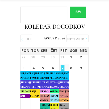
IŠČI
KOLEDAR DOGODKOV
AVGUST 2026
JULIJ
SEPTEMBER
PON
TOR
SRE
ČET
PET
SOB
NED
27
28
29
30
31
1
2
3
4
5
6
7
8
9
PELJI ME,
PELJI ME,
PELJI ME,
PELJI ME,
PELJI ME,
PROSIM
PROSIM
PROSIM
PROSIM
PROSIM
JUTRANJA
JUTRANJA
JUTRANJA
JUTRANJA
JUTRANJA
TELOVADBA
TELOVADBA
TELOVADBA
TELOVADBA
TELOVADBA
TELOVADBA
LAŽJI
PIKADO
KOLESARJENJE
KEGLJANJE
POHOD
VRVICA
ŠAH
KEGLJANJE
USTVARJALNE
VRVICA
DELAVNICE
PETANKA
DRUŠTVENA
BRALNI
IGRA