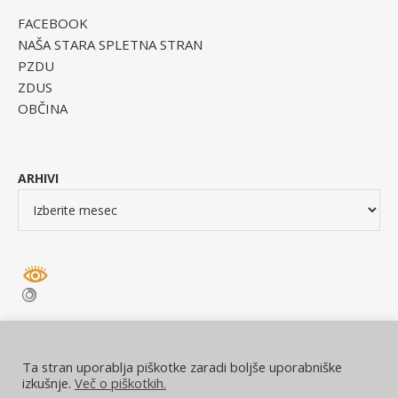
FACEBOOK
NAŠA STARA SPLETNA STRAN
PZDU
ZDUS
OBČINA
ARHIVI
Ta stran uporablja piškotke zaradi boljše uporabniške
izkušnje.
Več o piškotkih.