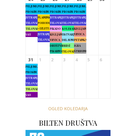
PELJI ME,
PELJI ME,
PELJI ME,
PELJI ME,
PELJI ME,
PROSIM
PROSIM
PROSIM
PROSIM
PROSIM
JUTRANJA
PLANINSKI
JUTRANJA
JUTRANJA
JUTRANJA
TELOVADBA
POHODI
TELOVADBA
TELOVADBA
TELOVADBA
– IZLETI
TELOVADBA
PIKADO
KOLESARJENJE
KEGLJANJE
JUTRANJA
VRVICA
ŠAH
KEGLJANJE
USTVARJALNE
TELOVADBA
VRVICA
DELAVNICE
PETANKA
DRUŠTVENA
BRIDŽ
IGRA
PISARNA
ŠTRBUNK
TELOVADBA
31
1
2
3
4
5
6
PELJI ME,
PROSIM
JUTRANJA
TELOVADBA
TELOVADBA
ŠAH
OGLED KOLEDARJA
BILTEN DRUŠTVA