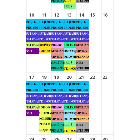
PISARNA
KLUB
ŠTRBUNK
BRIDŽ
10
11
12
13
14
15
16
PELJI ME,
PELJI ME,
PELJI ME,
PELJI ME,
PELJI ME,
PROSIM
PROSIM
PROSIM
PROSIM
PROSIM
JUTRANJA
JUTRANJA
JUTRANJA
JUTRANJA
JUTRANJA
TELOVADBA
TELOVADBA
TELOVADBA
TELOVADBA
TELOVADBA
TELOVADBA
DRUŠTVENI
PIKADO
KOLESARJENJE
KEGLJANJE
POHOD
VRVICA
ŠAH
KEGLJANJE
USTVARJALNE
VRVICA
DELAVNICE
PETANKA
DRUŠTVENA
BRIDŽ
IGRA
PISARNA
ŠTRBUNK
TELOVADBA
17
18
19
20
21
22
23
PELJI ME,
PELJI ME,
PELJI ME,
PELJI ME,
PELJI ME,
PROSIM
PROSIM
PROSIM
PROSIM
PROSIM
JUTRANJA
JUTRANJA
JUTRANJA
JUTRANJA
JUTRANJA
TELOVADBA
TELOVADBA
TELOVADBA
TELOVADBA
TELOVADBA
TELOVADBA
POHOD
PIKADO
KOLESARJENJE
KEGLJANJE
SPOZNAJMO
VRVICA
ŠAH
KEGLJANJE
USTVARJALNE
DOLENJSKO
VRVICA
DELAVNICE
PETANKA
IN BELO
DRUŠTVENA
BRIDŽ
IGRA
KRAJINO
PISARNA
ŠTRBUNK
TELOVADBA
24
25
26
27
28
29
30