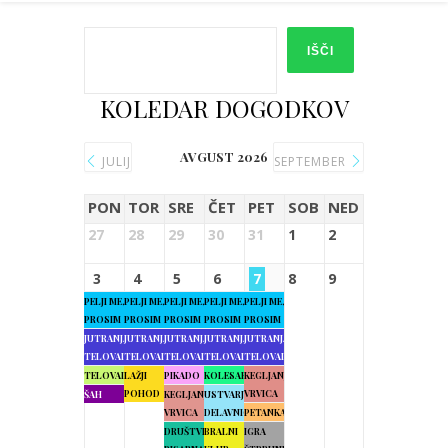
IŠČI
KOLEDAR DOGODKOV
AVGUST 2026
JULIJ
SEPTEMBER
PON
TOR
SRE
ČET
PET
SOB
NED
27
28
29
30
31
1
2
3
4
5
6
7
8
9
PELJI ME,
PELJI ME,
PELJI ME,
PELJI ME,
PELJI ME,
PROSIM
PROSIM
PROSIM
PROSIM
PROSIM
JUTRANJA
JUTRANJA
JUTRANJA
JUTRANJA
JUTRANJA
TELOVADBA
TELOVADBA
TELOVADBA
TELOVADBA
TELOVADBA
TELOVADBA
LAŽJI
PIKADO
KOLESARJENJE
KEGLJANJE
POHOD
VRVICA
ŠAH
KEGLJANJE
USTVARJALNE
VRVICA
DELAVNICE
PETANKA
DRUŠTVENA
BRALNI
IGRA