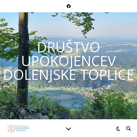
DRUŠTVO
UPOKOJENCEV
DOLENJSKE TOPLICE
Dobrodošli na naši strani!