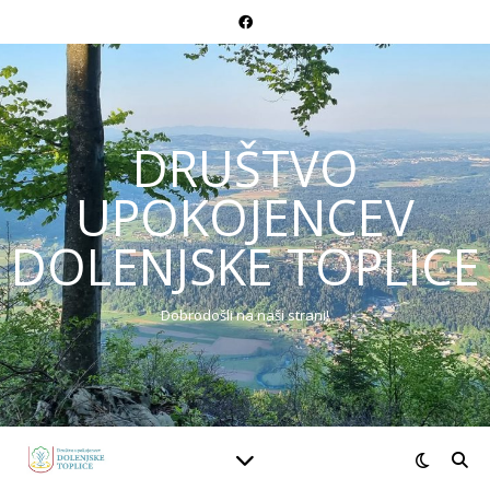
DRUŠTVO
UPOKOJENCEV
DOLENJSKE TOPLICE
Dobrodošli na naši strani!