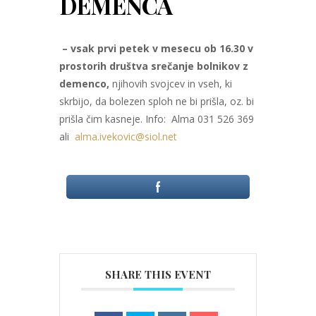
DEMENCA
– vsak prvi petek v mesecu ob 16.30 v
prostorih društva srečanje bolnikov z
demenco,
njihovih svojcev in vseh, ki
skrbijo, da bolezen sploh ne bi prišla, oz. bi
prišla čim kasneje. Info: Alma 031 526 369
ali
alma.ivekovic@siol.net
SHARE THIS EVENT