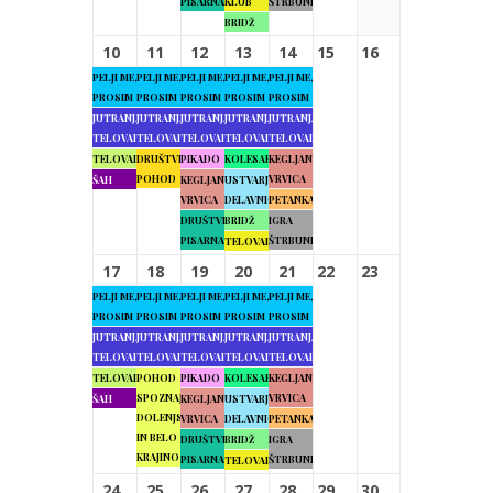
PISARNA
KLUB
ŠTRBUNK
BRIDŽ
10
11
12
13
14
15
16
PELJI ME,
PELJI ME,
PELJI ME,
PELJI ME,
PELJI ME,
PROSIM
PROSIM
PROSIM
PROSIM
PROSIM
JUTRANJA
JUTRANJA
JUTRANJA
JUTRANJA
JUTRANJA
TELOVADBA
TELOVADBA
TELOVADBA
TELOVADBA
TELOVADBA
TELOVADBA
DRUŠTVENI
PIKADO
KOLESARJENJE
KEGLJANJE
POHOD
VRVICA
ŠAH
KEGLJANJE
USTVARJALNE
VRVICA
DELAVNICE
PETANKA
DRUŠTVENA
BRIDŽ
IGRA
PISARNA
ŠTRBUNK
TELOVADBA
17
18
19
20
21
22
23
PELJI ME,
PELJI ME,
PELJI ME,
PELJI ME,
PELJI ME,
PROSIM
PROSIM
PROSIM
PROSIM
PROSIM
JUTRANJA
JUTRANJA
JUTRANJA
JUTRANJA
JUTRANJA
TELOVADBA
TELOVADBA
TELOVADBA
TELOVADBA
TELOVADBA
TELOVADBA
POHOD
PIKADO
KOLESARJENJE
KEGLJANJE
SPOZNAJMO
VRVICA
ŠAH
KEGLJANJE
USTVARJALNE
DOLENJSKO
VRVICA
DELAVNICE
PETANKA
IN BELO
DRUŠTVENA
BRIDŽ
IGRA
KRAJINO
PISARNA
ŠTRBUNK
TELOVADBA
24
25
26
27
28
29
30