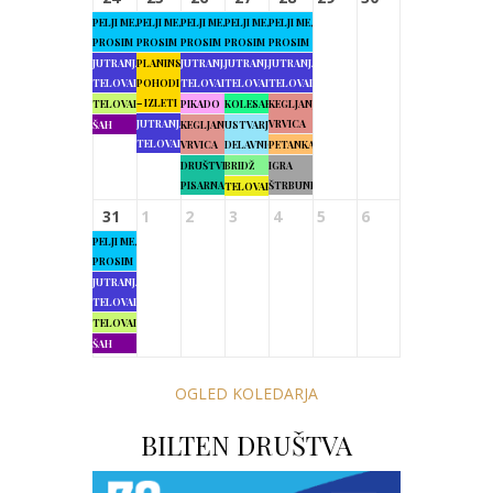
PELJI ME,
PELJI ME,
PELJI ME,
PELJI ME,
PELJI ME,
PROSIM
PROSIM
PROSIM
PROSIM
PROSIM
JUTRANJA
PLANINSKI
JUTRANJA
JUTRANJA
JUTRANJA
TELOVADBA
POHODI
TELOVADBA
TELOVADBA
TELOVADBA
– IZLETI
TELOVADBA
PIKADO
KOLESARJENJE
KEGLJANJE
JUTRANJA
VRVICA
ŠAH
KEGLJANJE
USTVARJALNE
TELOVADBA
VRVICA
DELAVNICE
PETANKA
DRUŠTVENA
BRIDŽ
IGRA
PISARNA
ŠTRBUNK
TELOVADBA
31
1
2
3
4
5
6
PELJI ME,
PROSIM
JUTRANJA
TELOVADBA
TELOVADBA
ŠAH
OGLED KOLEDARJA
BILTEN DRUŠTVA