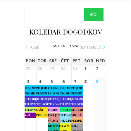
IŠČI
KOLEDAR DOGODKOV
AVGUST 2026
JULIJ
SEPTEMBER
PON
TOR
SRE
ČET
PET
SOB
NED
27
28
29
30
31
1
2
3
4
5
6
7
8
9
PELJI ME,
PELJI ME,
PELJI ME,
PELJI ME,
PELJI ME,
PROSIM
PROSIM
PROSIM
PROSIM
PROSIM
JUTRANJA
JUTRANJA
JUTRANJA
JUTRANJA
JUTRANJA
TELOVADBA
TELOVADBA
TELOVADBA
TELOVADBA
TELOVADBA
TELOVADBA
LAŽJI
PIKADO
KOLESARJENJE
KEGLJANJE
POHOD
VRVICA
ŠAH
KEGLJANJE
USTVARJALNE
VRVICA
DELAVNICE
PETANKA
DRUŠTVENA
BRALNI
IGRA