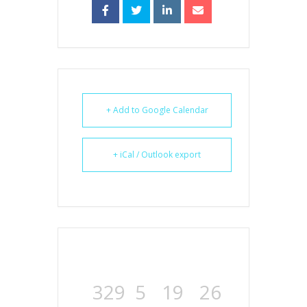
+ Add to Google Calendar
+ iCal / Outlook export
329
5
19
26