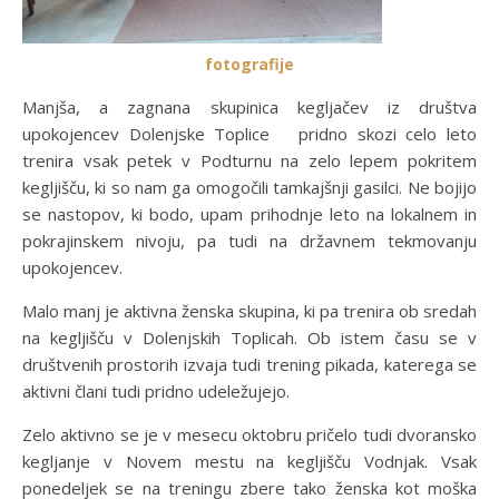
fotografije
Manjša, a zagnana skupinica kegljačev iz društva
upokojencev Dolenjske Toplice pridno skozi celo leto
trenira vsak petek v Podturnu na zelo lepem pokritem
kegljišču, ki so nam ga omogočili tamkajšnji gasilci. Ne bojijo
se nastopov, ki bodo, upam prihodnje leto na lokalnem in
pokrajinskem nivoju, pa tudi na državnem tekmovanju
upokojencev.
Malo manj je aktivna ženska skupina, ki pa trenira ob sredah
na kegljišču v Dolenjskih Toplicah. Ob istem času se v
društvenih prostorih izvaja tudi trening pikada, katerega se
aktivni člani tudi pridno udeležujejo.
Zelo aktivno se je v mesecu oktobru pričelo tudi dvoransko
kegljanje v Novem mestu na kegljišču Vodnjak. Vsak
ponedeljek se na treningu zbere tako ženska kot moška