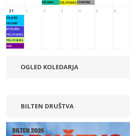
PISARNA
ŠTRBUNK
TELOVADBA
31
1
2
3
4
5
6
PELJI ME,
PROSIM
JUTRANJA
TELOVADBA
TELOVADBA
ŠAH
OGLED KOLEDARJA
BILTEN DRUŠTVA