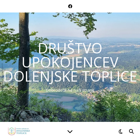
DRUŠTVO
UPOKOJENCEV
DOLENJSKE TOPLICE
Dobrodošli na naši strani!