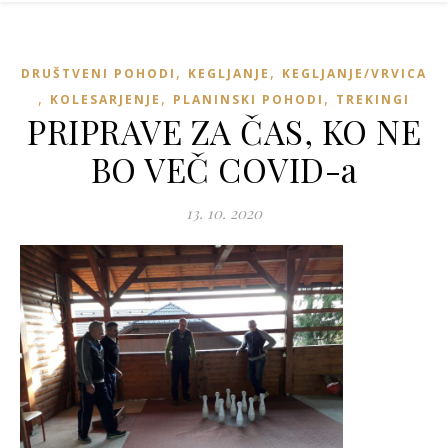
,
,
DRUŠTVENI POHODI
KEGLJANJE
KEGLJANJE/VRVICA
,
,
,
KOLESARJENJE
PLANINSKI POHODI
TREKINGI
PRIPRAVE ZA ČAS, KO NE
BO VEČ COVID-a
13. 10. 2020