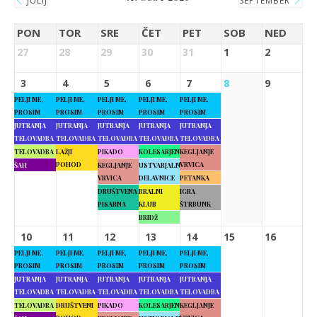
JULIJ
SEPTEMBER
PON
TOR
SRE
ČET
PET
SOB
NED
27
28
29
30
31
1
2
3
4
5
6
7
8
9
PELJI ME,
PELJI ME,
PELJI ME,
PELJI ME,
PELJI ME,
PROSIM
PROSIM
PROSIM
PROSIM
PROSIM
JUTRANJA
JUTRANJA
JUTRANJA
JUTRANJA
JUTRANJA
TELOVADBA
TELOVADBA
TELOVADBA
TELOVADBA
TELOVADBA
TELOVADBA
LAŽJI
PIKADO
KOLESARJENJE
KEGLJANJE
POHOD
VRVICA
ŠAH
KEGLJANJE
USTVARJALNE
VRVICA
DELAVNICE
PETANKA
DRUŠTVENA
BRALNI
IGRA
PISARNA
KLUB
ŠTRBUNK
BRIDŽ
10
11
12
13
14
15
16
PELJI ME,
PELJI ME,
PELJI ME,
PELJI ME,
PELJI ME,
PROSIM
PROSIM
PROSIM
PROSIM
PROSIM
JUTRANJA
JUTRANJA
JUTRANJA
JUTRANJA
JUTRANJA
TELOVADBA
TELOVADBA
TELOVADBA
TELOVADBA
TELOVADBA
TELOVADBA
DRUŠTVENI
PIKADO
KOLESARJENJE
KEGLJANJE