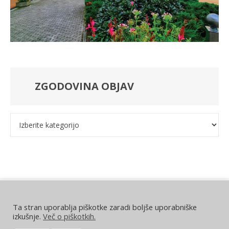
ZGODOVINA OBJAV
Kategorije
Ta stran uporablja piškotke zaradi boljše uporabniške
DRUŠTVO UPOKOJENCEV DOLENJSKE TOPLICE
izkušnje.
Več o piškotkih.
Pionirska cesta 35