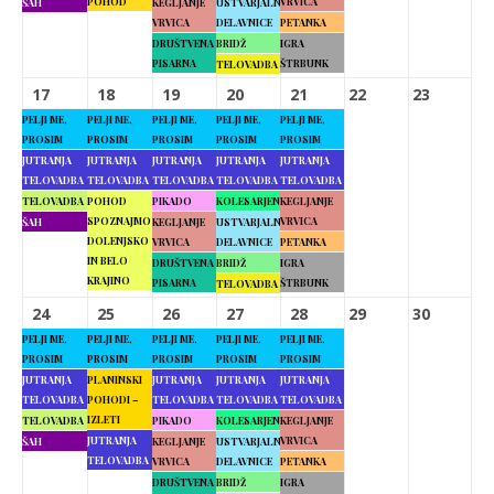
POHOD
VRVICA
ŠAH
KEGLJANJE
USTVARJALNE
VRVICA
DELAVNICE
PETANKA
DRUŠTVENA
BRIDŽ
IGRA
PISARNA
ŠTRBUNK
TELOVADBA
17
18
19
20
21
22
23
PELJI ME,
PELJI ME,
PELJI ME,
PELJI ME,
PELJI ME,
PROSIM
PROSIM
PROSIM
PROSIM
PROSIM
JUTRANJA
JUTRANJA
JUTRANJA
JUTRANJA
JUTRANJA
TELOVADBA
TELOVADBA
TELOVADBA
TELOVADBA
TELOVADBA
TELOVADBA
POHOD
PIKADO
KOLESARJENJE
KEGLJANJE
SPOZNAJMO
VRVICA
ŠAH
KEGLJANJE
USTVARJALNE
DOLENJSKO
VRVICA
DELAVNICE
PETANKA
IN BELO
DRUŠTVENA
BRIDŽ
IGRA
KRAJINO
PISARNA
ŠTRBUNK
TELOVADBA
24
25
26
27
28
29
30
PELJI ME,
PELJI ME,
PELJI ME,
PELJI ME,
PELJI ME,
PROSIM
PROSIM
PROSIM
PROSIM
PROSIM
JUTRANJA
PLANINSKI
JUTRANJA
JUTRANJA
JUTRANJA
TELOVADBA
POHODI –
TELOVADBA
TELOVADBA
TELOVADBA
IZLETI
TELOVADBA
PIKADO
KOLESARJENJE
KEGLJANJE
JUTRANJA
VRVICA
ŠAH
KEGLJANJE
USTVARJALNE
TELOVADBA
VRVICA
DELAVNICE
PETANKA
DRUŠTVENA
BRIDŽ
IGRA