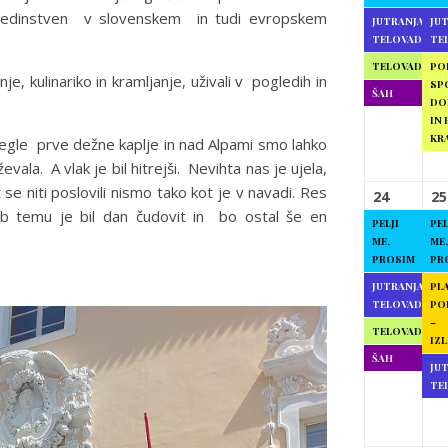
u edinstven v slovenskem in tudi evropskem
JUTRANJA
JU
TELOVADBA
TE
TELOVADBA
PO
, kulinariko in kramljanje, uživali v pogledih in
SP
ŠAH
DO
IN 
KR
segle prve dežne kaplje in nad Alpami smo lahko
vala. A vlak je bil hitrejši. Nevihta nas je ujela,
e niti poslovili nismo tako kot je v navadi. Res
24
25
jub temu je bil dan čudovit in bo ostal še en
PELJI
PEL
ME,
ME,
PROSIM
PR
JUTRANJA
PL
TELOVADBA
PO
–
TELOVADBA
IZL
ŠAH
JU
TE