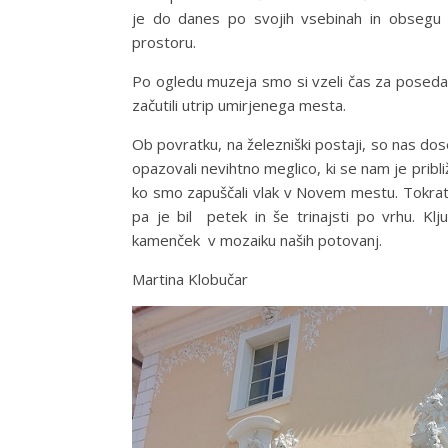
je do danes po svojih vsebinah in obseg
prostoru.
Po ogledu muzeja smo si vzeli čas za posedanje
začutili utrip umirjenega mesta.
Ob povratku, na železniški postaji, so nas do
opazovali nevihtno meglico, ki se nam je približe
ko smo zapuščali vlak v Novem mestu. Tokrat s
pa je bil petek in še trinajsti po vrhu. Kl
kamenček v mozaiku naših potovanj.
Martina Klobučar