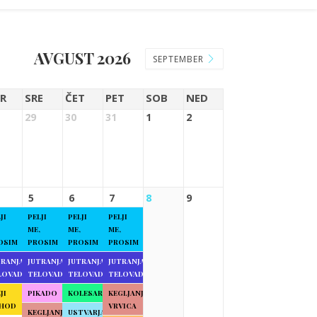
AVGUST 2026
SEPTEMBER
R
SRE
ČET
PET
SOB
NED
29
30
31
1
2
5
6
7
8
9
JI
PELJI
PELJI
PELJI
ME,
ME,
ME,
OSIM
PROSIM
PROSIM
PROSIM
TRANJA
JUTRANJA
JUTRANJA
JUTRANJA
LOVADBA
TELOVADBA
TELOVADBA
TELOVADBA
JI
PIKADO
KOLESARJENJE
KEGLJANJE
HOD
VRVICA
KEGLJANJE
USTVARJALNE