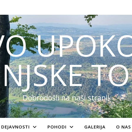
VO UPOKO
NJSKE TO
Dobrodošli na naši strani!
DEJAVNOSTI
POHODI
GALERIJA
O NAS