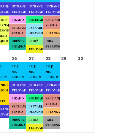
TRANJA
JUTRANJA
JUTRANJA
JUTRANJA
LOVADBA
TELOVADBA
TELOVADBA
TELOVADBA
HOD
PIKADO
KOLESARJENJE
KEGLJANJE
OZNAJMO
VRVICA
KEGLJANJE
USTVARJALNE
LENJSKO
VRVICA
DELAVNICE
PETANKA
BELO
AJINO
DRUŠTVENA
BRIDŽ
IGRA
PISARNA
ŠTRBUNK
TELOVADBA
26
27
28
29
30
JI
PELJI
PELJI
PELJI
ME,
ME,
ME,
OSIM
PROSIM
PROSIM
PROSIM
ANINSKI
JUTRANJA
JUTRANJA
JUTRANJA
HODI
TELOVADBA
TELOVADBA
TELOVADBA
PIKADO
KOLESARJENJE
KEGLJANJE
ETI
VRVICA
KEGLJANJE
USTVARJALNE
TRANJA
VRVICA
DELAVNICE
PETANKA
LOVADBA
DRUŠTVENA
BRIDŽ
IGRA
PISARNA
ŠTRBUNK
TELOVADBA