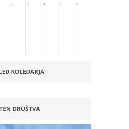
2
3
4
5
6
LED KOLEDARJA
LTEN DRUŠTVA