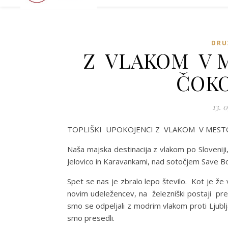
DRU
Z VLAKOM V 
ČOK
13. 0
TOPLIŠKI UPOKOJENCI Z VLAKOM V MEST
Naša majska destinacija z vlakom po Slovenij
Jelovico in Karavankami, nad sotočjem Save Bo
Spet se nas je zbralo lepo število. Kot je že 
novim udeležencev, na železniški postaji pr
smo se odpeljali z modrim vlakom proti Ljublja
smo presedli.