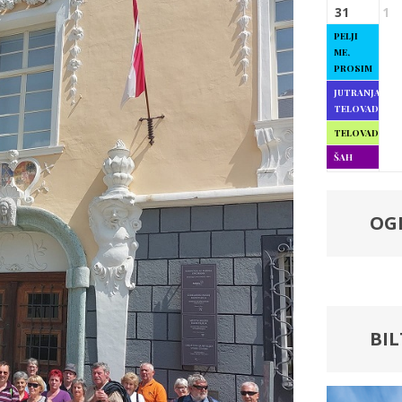
31
1
PELJI
ME,
PROSIM
JUTRANJA
TELOVADBA
TELOVADBA
ŠAH
OG
BI