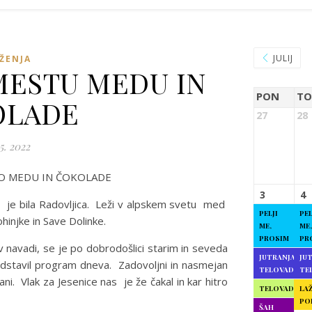
JULIJ
ŽENJA
MESTU MEDU IN
PON
TO
OLADE
27
28
5. 2022
O MEDU IN ČOKOLADE
3
4
i, je bila Radovljica. Leži v alpskem svetu med
PELJI
PEL
hinjke in Save Dolinke.
ME,
ME,
PROSIM
PR
v navadi, se je po dobrodošlici starim in seveda
JUTRANJA
JU
edstavil program dneva. Zadovoljni in nasmejan
TELOVADBA
TE
ni. Vlak za Jesenice nas je že čakal in kar hitro
TELOVADBA
LAŽ
PO
ŠAH