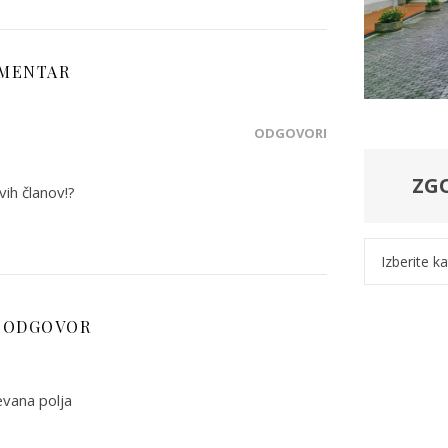
MENTAR
ODGOVORI
ZG
vih članov!?
Kategorije
 ODGOVOR
vana polja