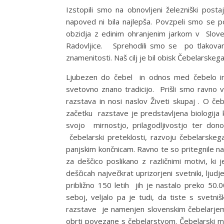
Izstopili smo na obnovljeni železniški posta
napoved ni bila najlepša. Povzpeli smo se 
obzidja z edinim ohranjenim jarkom v Sloven
Radovljice. Sprehodili smo se po tlakovan
znamenitosti. Naš cilj je bil obisk Čebelarskega
Ljubezen do čebel in odnos med čebelo in
svetovno znano tradicijo. Prišli smo ravno v
razstava in nosi naslov Živeti skupaj . O če
začetku razstave je predstavljena biologija k
svojo mirnostjo, prilagodljivostjo ter do
čebelarski preteklosti, razvoju čebelarske
panjskim končnicam. Ravno te so pritegnile n
za deščico poslikano z različnimi motivi, ki 
deščicah največkrat uprizorjeni svetniki, ljudje
približno 150 letih jih je nastalo preko 50.0
seboj, veljalo pa je tudi, da tiste s svetniš
razstave je namenjen slovenskim čebelarjem
obrti povezane s čebelarstvom. Čebelarski muz