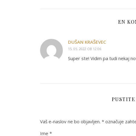
EN KO
DUŠAN KRAŠEVEC
15. 05. 2022 OB 12:06
Super ste! Vidim pa tudi nekaj no
PUSTITE
Vaš e-naslov ne bo objavljen.
*
označuje zahte
Ime
*