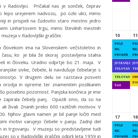
ji v Radovljici. Pričakal nas je sonček, čeprav
po lepo urejenem nadvozu, po ozki ulici, mimo
iji in prispeli na čudovito staro mestno jedro
em Linhartovem trgu, mimo številnih mestnih
 muzeja v Radovljiški graščini.
10
11
PELJI
PEL
 človekom ima na Slovenskem večstoletno in
ME,
ME,
 času, ko je bila že skoraj postavljena stalna
PROSIM
PR
beli in človeku. Uradno odprtje bo 21. maja. V
JUTRANJA
JU
TELOVADBA
TE
ranjske sivke, čebele, ki navdušuje čebelarje s
nosnostjo. V drugem delu se razstava posveti
TELOVADBA
DR
PO
ga orodja in opreme ter znamenitim poslikanim
ŠAH
ašo posebno pozornost. Panjska končnica je ime
je zapirala čebelji panj. Opazili smo, da so na
 ali živali. Znanih preko 600 različnih motivov. V
00. Njihov glavni namen je bil panje ločiti med
17
18
kimi motivi varujejo čebele v panju. Zadnji del
PELJI
PEL
 in trgovanju. V muzeju so predstavljene tudi
ME,
ME,
ej so v Radovljiški graščini odprli leta 1959 in
PROSIM
PR