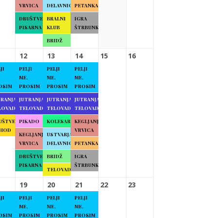
VRVICA
DELAVNICE
PETANKA
DRUŠTVENA
BRALNI
IGRA
PISARNA
KLUB
ŠTRBUNK
BRIDŽ
12
13
14
15
16
JI
PELJI
PELJI
PELJI
ME,
ME,
ME,
OSIM
PROSIM
PROSIM
PROSIM
TRANJA
JUTRANJA
JUTRANJA
JUTRANJA
LOVADBA
TELOVADBA
TELOVADBA
TELOVADBA
UŠTVENI
PIKADO
KOLESARJENJE
KEGLJANJE
HOD
VRVICA
KEGLJANJE
USTVARJALNE
VRVICA
DELAVNICE
PETANKA
DRUŠTVENA
BRIDŽ
IGRA
PISARNA
ŠTRBUNK
TELOVADBA
19
20
21
22
23
JI
PELJI
PELJI
PELJI
ME,
ME,
ME,
OSIM
PROSIM
PROSIM
PROSIM