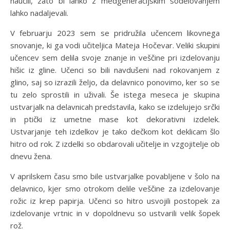
naučili, zato bi lahko z medgeneracijskim sodelovanjem
lahko nadaljevali.
V februarju 2023 sem se pridružila učencem likovnega
snovanje, ki ga vodi učiteljica Mateja Hočevar. Veliki skupini
učencev sem delila svoje znanje in veščine pri izdelovanju
hišic iz gline. Učenci so bili navdušeni nad rokovanjem z
glino, saj so izrazili željo, da delavnico ponovimo, ker so se
tu zelo sprostili in uživali. Še istega meseca je skupina
ustvarjalk na delavnicah predstavila, kako se izdelujejo srčki
in ptički iz umetne mase kot dekorativni izdelek.
Ustvarjanje teh izdelkov je tako dečkom kot deklicam šlo
hitro od rok. Z izdelki so obdarovali učitelje in vzgojitelje ob
dnevu žena.
V aprilskem času smo bile ustvarjalke povabljene v šolo na
delavnico, kjer smo otrokom delile veščine za izdelovanje
rožic iz krep papirja. Učenci so hitro usvojili postopek za
izdelovanje vrtnic in v dopoldnevu so ustvarili velik šopek
rož.