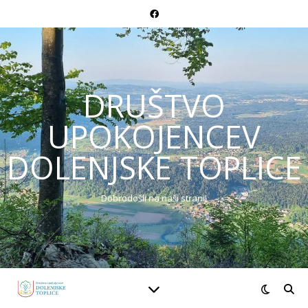
DRUŠTVO
UPOKOJENCEV
DOLENJSKE TOPLICE
Dobrodošli na naši strani!