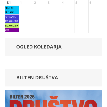
31
1
2
3
4
5
6
PELJI ME,
PROSIM
JUTRANJA
TELOVADBA
TELOVADBA
ŠAH
OGLED KOLEDARJA
BILTEN DRUŠTVA