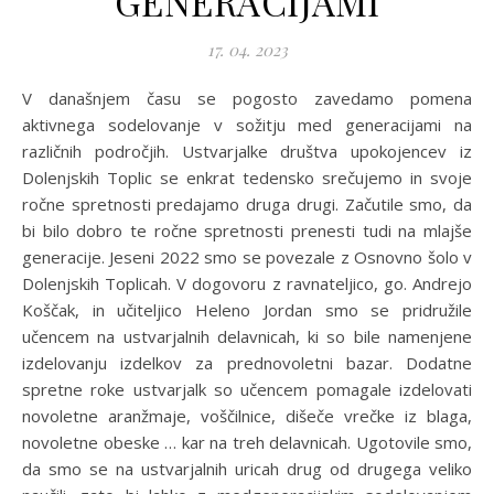
GENERACIJAMI
17. 04. 2023
V današnjem času se pogosto zavedamo pomena
aktivnega sodelovanje v sožitju med generacijami na
različnih področjih. Ustvarjalke društva upokojencev iz
Dolenjskih Toplic se enkrat tedensko srečujemo in svoje
ročne spretnosti predajamo druga drugi. Začutile smo, da
bi bilo dobro te ročne spretnosti prenesti tudi na mlajše
generacije. Jeseni 2022 smo se povezale z Osnovno šolo v
Dolenjskih Toplicah. V dogovoru z ravnateljico, go. Andrejo
Koščak, in učiteljico Heleno Jordan smo se pridružile
učencem na ustvarjalnih delavnicah, ki so bile namenjene
izdelovanju izdelkov za prednovoletni bazar. Dodatne
spretne roke ustvarjalk so učencem pomagale izdelovati
novoletne aranžmaje, voščilnice, dišeče vrečke iz blaga,
novoletne obeske … kar na treh delavnicah. Ugotovile smo,
da smo se na ustvarjalnih uricah drug od drugega veliko