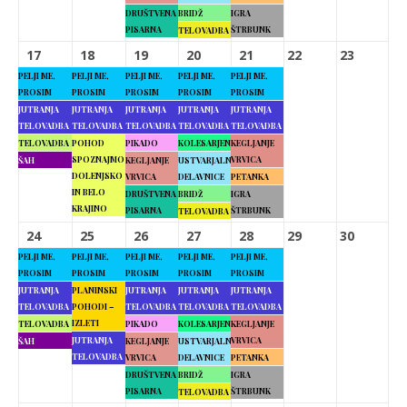
DRUŠTVENA
BRIDŽ
IGRA
PISARNA
ŠTRBUNK
TELOVADBA
17
18
19
20
21
22
23
PELJI ME,
PELJI ME,
PELJI ME,
PELJI ME,
PELJI ME,
PROSIM
PROSIM
PROSIM
PROSIM
PROSIM
JUTRANJA
JUTRANJA
JUTRANJA
JUTRANJA
JUTRANJA
TELOVADBA
TELOVADBA
TELOVADBA
TELOVADBA
TELOVADBA
TELOVADBA
POHOD
PIKADO
KOLESARJENJE
KEGLJANJE
SPOZNAJMO
VRVICA
ŠAH
KEGLJANJE
USTVARJALNE
DOLENJSKO
VRVICA
DELAVNICE
PETANKA
IN BELO
DRUŠTVENA
BRIDŽ
IGRA
KRAJINO
PISARNA
ŠTRBUNK
TELOVADBA
24
25
26
27
28
29
30
PELJI ME,
PELJI ME,
PELJI ME,
PELJI ME,
PELJI ME,
PROSIM
PROSIM
PROSIM
PROSIM
PROSIM
JUTRANJA
PLANINSKI
JUTRANJA
JUTRANJA
JUTRANJA
TELOVADBA
POHODI –
TELOVADBA
TELOVADBA
TELOVADBA
IZLETI
TELOVADBA
PIKADO
KOLESARJENJE
KEGLJANJE
JUTRANJA
VRVICA
ŠAH
KEGLJANJE
USTVARJALNE
TELOVADBA
VRVICA
DELAVNICE
PETANKA
DRUŠTVENA
BRIDŽ
IGRA
PISARNA
ŠTRBUNK
TELOVADBA