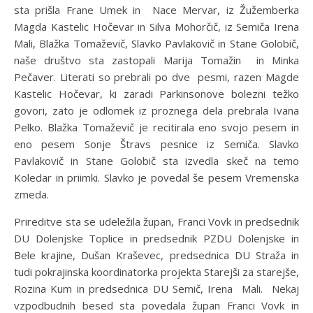
sta prišla Frane Umek in Nace Mervar, iz Žužemberka
Magda Kastelic Hočevar in Silva Mohorčič, iz Semiča Irena
Mali, Blažka Tomaževič, Slavko Pavlakovič in Stane Golobič,
naše društvo sta zastopali Marija Tomažin in Minka
Pečaver. Literati so prebrali po dve pesmi, razen Magde
Kastelic Hočevar, ki zaradi Parkinsonove bolezni težko
govori, zato je odlomek iz proznega dela prebrala Ivana
Pelko. Blažka Tomaževič je recitirala eno svojo pesem in
eno pesem Sonje Štravs pesnice iz Semiča. Slavko
Pavlakovič in Stane Golobič sta izvedla skeč na temo
Koledar in priimki. Slavko je povedal še pesem Vremenska
zmeda.
Prireditve sta se udeležila župan, Franci Vovk in predsednik
DU Dolenjske Toplice in predsednik PZDU Dolenjske in
Bele krajine, Dušan Kraševec, predsednica DU Straža in
tudi pokrajinska koordinatorka projekta Starejši za starejše,
Rozina Kum in predsednica DU Semič, Irena Mali. Nekaj
vzpodbudnih besed sta povedala župan Franci Vovk in