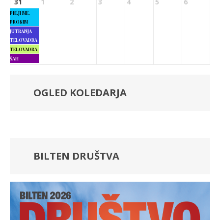
31
1
2
3
4
5
6
PELJI ME,
PROSIM
JUTRANJA
TELOVADBA
TELOVADBA
ŠAH
OGLED KOLEDARJA
BILTEN DRUŠTVA