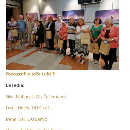
fotografije Jože Lukšič
Besedila:
Silva Mohorčič, DU Žužemberk
Franc Umek, DU Straža
Irena Mali, DU Semič