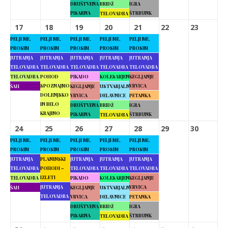
DRUŠTVENA
BRIDŽ
IGRA
PISARNA
ŠTRBUNK
TELOVADBA
17
18
19
20
21
22
23
PELJI ME,
PELJI ME,
PELJI ME,
PELJI ME,
PELJI ME,
PROSIM
PROSIM
PROSIM
PROSIM
PROSIM
JUTRANJA
JUTRANJA
JUTRANJA
JUTRANJA
JUTRANJA
TELOVADBA
TELOVADBA
TELOVADBA
TELOVADBA
TELOVADBA
TELOVADBA
POHOD
PIKADO
KOLESARJENJE
KEGLJANJE
SPOZNAJMO
VRVICA
ŠAH
KEGLJANJE
USTVARJALNE
DOLENJSKO
VRVICA
DELAVNICE
PETANKA
IN BELO
DRUŠTVENA
BRIDŽ
IGRA
KRAJINO
PISARNA
ŠTRBUNK
TELOVADBA
24
25
26
27
28
29
30
PELJI ME,
PELJI ME,
PELJI ME,
PELJI ME,
PELJI ME,
PROSIM
PROSIM
PROSIM
PROSIM
PROSIM
JUTRANJA
PLANINSKI
JUTRANJA
JUTRANJA
JUTRANJA
TELOVADBA
POHODI –
TELOVADBA
TELOVADBA
TELOVADBA
IZLETI
TELOVADBA
PIKADO
KOLESARJENJE
KEGLJANJE
JUTRANJA
VRVICA
ŠAH
KEGLJANJE
USTVARJALNE
TELOVADBA
VRVICA
DELAVNICE
PETANKA
DRUŠTVENA
BRIDŽ
IGRA
PISARNA
ŠTRBUNK
TELOVADBA