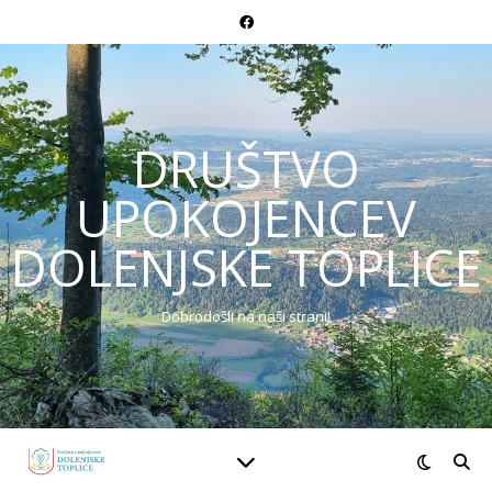
DRUŠTVO
UPOKOJENCEV
DOLENJSKE TOPLICE
Dobrodošli na naši strani!