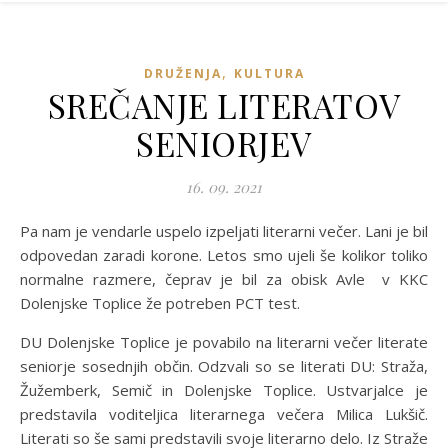
,
DRUŽENJA
KULTURA
SREČANJE LITERATOV
SENIORJEV
16. 09. 2021
Pa nam je vendarle uspelo izpeljati literarni večer. Lani je bil
odpovedan zaradi korone. Letos smo ujeli še kolikor toliko
normalne razmere, čeprav je bil za obisk Avle v KKC
Dolenjske Toplice že potreben PCT test.
DU Dolenjske Toplice je povabilo na literarni večer literate
seniorje sosednjih občin. Odzvali so se literati DU: Straža,
Žužemberk, Semič in Dolenjske Toplice. Ustvarjalce je
predstavila voditeljica literarnega večera Milica Lukšič.
Literati so še sami predstavili svoje literarno delo. Iz Straže