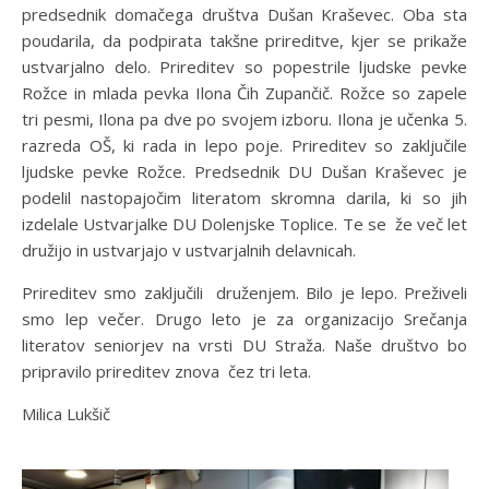
predsednik domačega društva Dušan Kraševec. Oba sta
poudarila, da podpirata takšne prireditve, kjer se prikaže
ustvarjalno delo. Prireditev so popestrile ljudske pevke
Rožce in mlada pevka Ilona Čih Zupančič. Rožce so zapele
tri pesmi, Ilona pa dve po svojem izboru. Ilona je učenka 5.
razreda OŠ, ki rada in lepo poje. Prireditev so zaključile
ljudske pevke Rožce. Predsednik DU Dušan Kraševec je
podelil nastopajočim literatom skromna darila, ki so jih
izdelale Ustvarjalke DU Dolenjske Toplice. Te se že več let
družijo in ustvarjajo v ustvarjalnih delavnicah.
Prireditev smo zaključili druženjem. Bilo je lepo. Preživeli
smo lep večer. Drugo leto je za organizacijo Srečanja
literatov seniorjev na vrsti DU Straža. Naše društvo bo
pripravilo prireditev znova čez tri leta.
Milica Lukšič