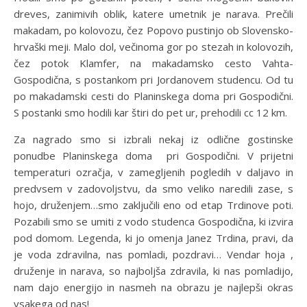
dreves, zanimivih oblik, katere umetnik je narava. Prečili
makadam, po kolovozu, čez Popovo pustinjo ob Slovensko-
hrvaški meji. Malo dol, večinoma gor po stezah in kolovozih,
čez potok Klamfer, na makadamsko cesto Vahta-
Gospodična, s postankom pri Jordanovem studencu. Od tu
po makadamski cesti do Planinskega doma pri Gospodični.
S postanki smo hodili kar štiri do pet ur, prehodili cc 12 km.
Za nagrado smo si izbrali nekaj iz odlične gostinske
ponudbe Planinskega doma pri Gospodični. V prijetni
temperaturi ozračja, v zamegljenih pogledih v daljavo in
predvsem v zadovoljstvu, da smo veliko naredili zase, s
hojo, druženjem…smo zaključili eno od etap Trdinove poti.
Pozabili smo se umiti z vodo studenca Gospodična, ki izvira
pod domom. Legenda, ki jo omenja Janez Trdina, pravi, da
je voda zdravilna, nas pomladi, pozdravi… Vendar hoja ,
druženje in narava, so najboljša zdravila, ki nas pomladijo,
nam dajo energijo in nasmeh na obrazu je najlepši okras
vsakega od nas!