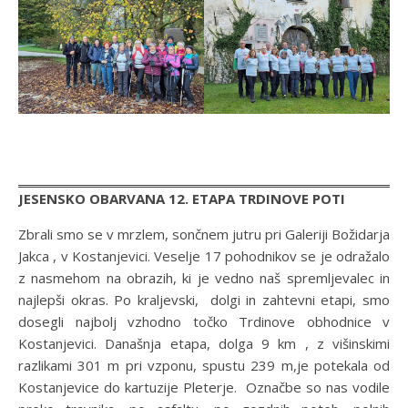
JESENSKO OBARVANA 12. ETAPA TRDINOVE POTI
Zbrali smo se v mrzlem, sončnem jutru pri Galeriji Božidarja
Jakca , v Kostanjevici. Veselje 17 pohodnikov se je odražalo
z nasmehom na obrazih, ki je vedno naš spremljevalec in
najlepši okras. Po kraljevski, dolgi in zahtevni etapi, smo
dosegli najbolj vzhodno točko Trdinove obhodnice v
Kostanjevici. Današnja etapa, dolga 9 km , z višinskimi
razlikami 301 m pri vzponu, spustu 239 m,je potekala od
Kostanjevice do kartuzije Pleterje. Označbe so nas vodile