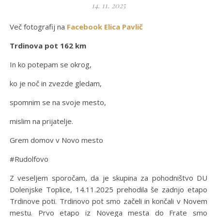
14. 11. 2025
Več fotografij na
Facebook
Elica Pa
vlič
Trdinova pot 162 km
In ko potepam se okrog,
ko je noč in zvezde gledam,
spomnim se na svoje mesto,
mislim na prijatelje.
Grem domov v Novo mesto
#Rudolfovo
Z veseljem sporočam, da je skupina za pohodništvo DU
Dolenjske Toplice, 14.11.2025 prehodila še zadnjo etapo
Trdinove poti. Trdinovo pot smo začeli in končali v Novem
mestu. Prvo etapo iz Novega mesta do Frate smo