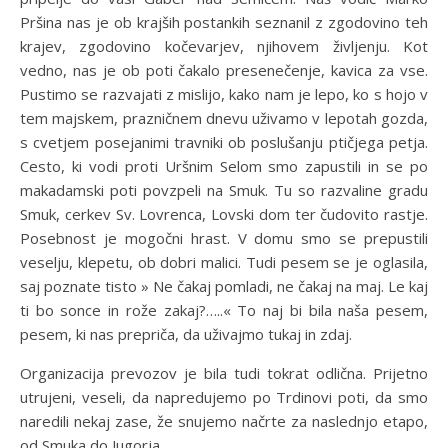
Pršina nas je ob krajših postankih seznanil z zgodovino teh
krajev, zgodovino kočevarjev, njihovem življenju. Kot
vedno, nas je ob poti čakalo presenečenje, kavica za vse.
Pustimo se razvajati z mislijo, kako nam je lepo, ko s hojo v
tem majskem, prazničnem dnevu uživamo v lepotah gozda,
s cvetjem posejanimi travniki ob poslušanju ptičjega petja.
Cesto, ki vodi proti Uršnim Selom smo zapustili in se po
makadamski poti povzpeli na Smuk. Tu so razvaline gradu
Smuk, cerkev Sv. Lovrenca, Lovski dom ter čudovito rastje.
Posebnost je mogočni hrast. V domu smo se prepustili
veselju, klepetu, ob dobri malici. Tudi pesem se je oglasila,
saj poznate tisto » Ne čakaj pomladi, ne čakaj na maj. Le kaj
ti bo sonce in rože zakaj?…..« To naj bi bila naša pesem,
pesem, ki nas prepriča, da uživajmo tukaj in zdaj.
Organizacija prevozov je bila tudi tokrat odlična. Prijetno
utrujeni, veseli, da napredujemo po Trdinovi poti, da smo
naredili nekaj zase, že snujemo načrte za naslednjo etapo,
od Smuka do Jugorja.