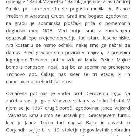
omenja v 13.stol. V začetku 19.stol. ga je imel v lasti Andrej
Smole, pri katerem sta se pogosto mudila dr. France
Prešern in Anastazij Gruen. Grad ima bogato zgodovino,
na gradu je spominska plošča,ki priča o pomembnih
dogodkih med NOB. Med potjo smo z zanimanjem
opazovali lepo urejene domačije, tudi stare, lesene hiške.
Niti kostanju se nismo odrekli, nekaj smo ga nabrali za
domov. Pred gradom smo pozirali v majicah, z prelepim
logotipom Trdinove poti v izdelavi Marka Pršine. Majice
bomo s ponosom nosili, saj bo za spomin na prehojeno
Trdinovo pot. Čakajo nas sicer še tri etape, ki jih
nameravamo prehoditi še letos.
Označena pot nas je vodila proti Cerovemu logu. Na
začetku vasi je grad Vrhovo,sezidan v začetku 14.stol. V
njem se je 1687 drugič poročil zgodovinar Janez Vajkard
Valvazor. Kmalu smo se ustavili pri Gracarjevem turnu,
kjer je Janez Trdina tudi napisal Bajke in povesti o
Gorjancih, saj je bil v 19. stoletju njegov lastnik pobratim