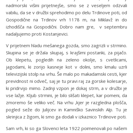
nadmorski višini prijetnejše, smo se z veseljem odzvali
vabilu, da se v družbi sprehodimo po delu Trdinove poti, od
Gospodične na Trdinov vrh 1178 m, na Miklavž in do
izhodišča na Gospodični. Dobro nam gre, v septembru
nadaljujemo proti Kostanjevici.
V prijetnem hladu mešanega gozda, smo zagrizli v strmino.
Skupina se je držala skupaj, s krajšimi postanki, za pijačo.
Ob klepetu, pogledih na zeleno okolje, s cvetlicami,
jagodami, ki zorijo kasneje kot v dolini, smo kmalu uzrli
televizijski stolp na vrhu. Še malo po makadamski cesti, kjer
previdnost ni odveč, saj je tu pravi raj za gorske kolesarje,
ki pridrvijo mimo. Zadnji vzpon je dokaj strm, a v družbi je
vse lažje. Kljub strmini, je bilo slišati klepet, kar pomeni, da
zmoremo še veliko več. Na vrhu ,kjer je razgledna plošča,
pogled seže do Julijcev in Kamniško Savinskih Alp. Tu je
skrinjica z žigom, ki smo ga dodali v izkaznico Trdinove poti.
Sam vrh, ki so ga Slovenci leta 1922 poimenovali po našem