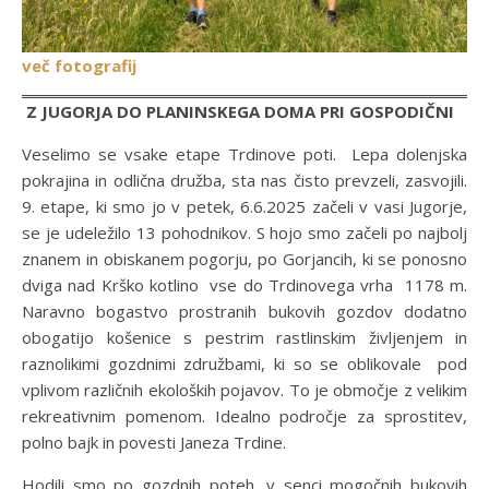
več fotografij
Z JUGORJA DO PLANINSKEGA DOMA PRI GOSPODIČNI
Veselimo se vsake etape Trdinove poti. Lepa dolenjska
pokrajina in odlična družba, sta nas čisto prevzeli, zasvojili.
9. etape, ki smo jo v petek, 6.6.2025 začeli v vasi Jugorje,
se je udeležilo 13 pohodnikov. S hojo smo začeli po najbolj
znanem in obiskanem pogorju, po Gorjancih, ki se ponosno
dviga nad Krško kotlino vse do Trdinovega vrha 1178 m.
Naravno bogastvo prostranih bukovih gozdov dodatno
obogatijo košenice s pestrim rastlinskim življenjem in
raznolikimi gozdnimi združbami, ki so se oblikovale pod
vplivom različnih ekoloških pojavov. To je območje z velikim
rekreativnim pomenom. Idealno področje za sprostitev,
polno bajk in povesti Janeza Trdine.
Hodili smo po gozdnih poteh, v senci mogočnih bukovih