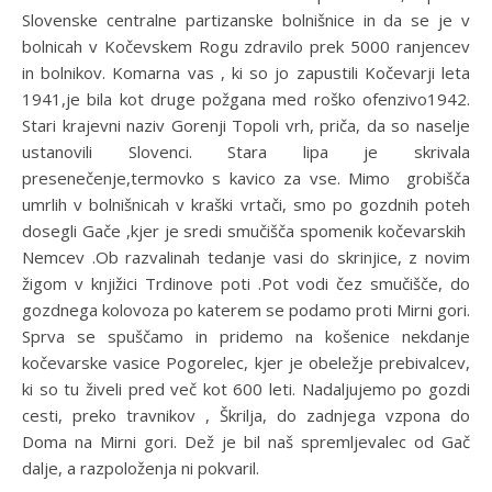
Slovenske centralne partizanske bolnišnice in da se je v
bolnicah v Kočevskem Rogu zdravilo prek 5000 ranjencev
in bolnikov. Komarna vas , ki so jo zapustili Kočevarji leta
1941,je bila kot druge požgana med roško ofenzivo1942.
Stari krajevni naziv Gorenji Topoli vrh, priča, da so naselje
ustanovili Slovenci. Stara lipa je skrivala
presenečenje,termovko s kavico za vse. Mimo grobišča
umrlih v bolnišnicah v kraški vrtači, smo po gozdnih poteh
dosegli Gače ,kjer je sredi smučišča spomenik kočevarskih
Nemcev .Ob razvalinah tedanje vasi do skrinjice, z novim
žigom v knjižici Trdinove poti .Pot vodi čez smučišče, do
gozdnega kolovoza po katerem se podamo proti Mirni gori.
Sprva se spuščamo in pridemo na košenice nekdanje
kočevarske vasice Pogorelec, kjer je obeležje prebivalcev,
ki so tu živeli pred več kot 600 leti. Nadaljujemo po gozdi
cesti, preko travnikov , Škrilja, do zadnjega vzpona do
Doma na Mirni gori. Dež je bil naš spremljevalec od Gač
dalje, a razpoloženja ni pokvaril.