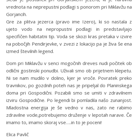
vrednota na neprepustni podlagi s ponorom pri Miklavžu na
Gorjancih.
Gre za plitva jezerca (pravo ime Izero), ki so nastala z
ujeto vodo na nepropustni podlagi in predstavljajo
specifičen habitatni tip. Voda se skozi kras pretaka v izvire
na pobočjih Pendirjevke, v zvezi z lokacijo pa je živa še ena
izmed številnih legend.
Dom pri Miklavžu v senci mogočnih dreves nudi počitek ob
odlični gostinski ponudbi. Uživali smo ob prijetnem klepetu.
Ni se nam mudilo v dolino, kjer je vroče. Povratek preko
travnikov, po gozdnih poteh nas je pripeljal do Planinskega
doma pri Gospodični. Pozabili smo se umiti v zdravilnem
izviru Gospodične. Po legendi bi pomladila našo zunanjost.
Mladostna energija je še vedno v nas, zato ne rabimo
zdravilne vode,potrebujemo druženje v lepotah narave. Če
imamo to, imamo skoraj vse…..in to je poceni!
Elica Pavlič