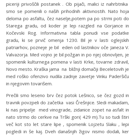
piceriji privoščili postanek . Ob pijači, malici iz nahrbtnika
smo se pomenili o naših prihodnih aktivnostih. Nato hoja
deloma po asfaltu, čez naselje,potem pa po strmi poti do
Starega gradu, od koder je lep razgled na Gorjance in
Kočevski Rog. Informativna tabla ponudi vse podatke
gradu, ki se prvič omenja 1230. Bil je v lasti oglejskih
patriarhov, pozneje je bil eden od lastnikov oče Janeza V.
Valvazorja. Med vojno je bil požgan in po njej obnovljen, je
spomenik kulturnega pomena v lasti Krke, tovarne zdravil,
Novo mesto. Kraška jama na bližnji domačiji Beceletovih je
med roško ofenzivo nudila zadnje zavetje Vinku Paderšiču
in njegovim tovarišem.
Prečili smo leseno brv čez potok Lešnico, se čez gozd in
travnik povzpeli do začetka vasi Črešnjice. Sledi makadam,
ki nas pripelje med vinograde, zidanice zopet na asfalt in
nato strmo do cerkve na Trški gori( 429 m).Tu so tudi štiri
več kot sto let stare lipe , spomenik Lojzetu Slaku , lepi
pogledi in še kaj. Dveh današnjih žigov nismo dodali, ker