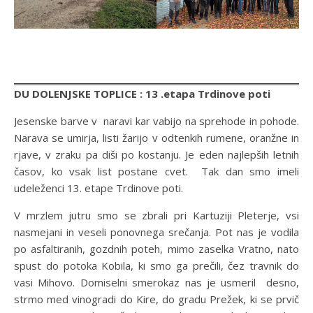
DU DOLENJSKE TOPLICE : 13 .etapa Trdinove poti
Jesenske barve v naravi kar vabijo na sprehode in pohode.
Narava se umirja, listi žarijo v odtenkih rumene, oranžne in
rjave, v zraku pa diši po kostanju. Je eden najlepših letnih
časov, ko vsak list postane cvet. Tak dan smo imeli
udeleženci 13. etape Trdinove poti.
V mrzlem jutru smo se zbrali pri Kartuziji Pleterje, vsi
nasmejani in veseli ponovnega srečanja. Pot nas je vodila
po asfaltiranih, gozdnih poteh, mimo zaselka Vratno, nato
spust do potoka Kobila, ki smo ga prečili, čez travnik do
vasi Mihovo. Domiselni smerokaz nas je usmeril desno,
strmo med vinogradi do Kire, do gradu Prežek, ki se prvič