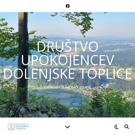
DRUŠTVO
UPOKOJENCEV
DOLENJSKE TOPLICE
Dobrodošli na naši strani!