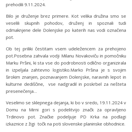
prehodili 9.11.2024.
Bilo je druženje brez primere. Kot velika družina smo se
veselili skupnih pohodov, druženj in spoznali tudi
odmaknjene dele Dolenjske po katerih nas vodi označena
pot.
Ob tej priliki čestitam vsem udeležencem za prehojeno
pot.Posebna zahvala vodji Milanu Novakoviču in pomočniku
Marku Pršini, ki sta vse do podrobnosti odlično organizirala
in izpeljala zahtevno logistiko.Marko Pršina je s svojim
širokim znanjen, poznavanjem Dolenjske, naravnih lepot in
kulturne dediščine, vse nadgradil in poskrbel za nešteta
presenečenja…
Veselimo se sklepnega dejanja, ki bo v sredo, 19.11.2024 v
Domu na Mirni gori s podelitvijo značk za opravljeno
Trdinovo pot. Značke podeljuje PD Krka na podlagi
izkaznice z žigi točk na poti slovenske planinske obhodnice.