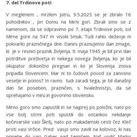
7. del Trdinove poti
V meglenem , mrzlem jutru, 9.5.2025 se je zbralo 16
pohodnikov , pri Domu na Mirni gori. Zbrali smo se z
namenom, da se odpravimo po 7. etapi Trdinove poti, od
Mirne gore na 547 m visoki Smuk. Tudi rahlo deževje ni
pokvarilo prazničnega dne. Danes praznujemo dan zmage,
ki je v resnici praznik življenja. 9. maja 1945 je bil prvi dan
potrditve preživetja in nekega novega življenja, ko je bil
okupator dokončno pregnan in ko je Slovenija znova
pripadla Slovencem. Mar ni to čudovit povod za zanosno
veselje in ponos? In ravno tudi zaradi tega, je bil današnji
dan še poseben, prazničen, s hvaležnostjo, da se
sprehajamo v miru in govorimo slovensko.
Mirno goro smo zapustili in se najprej po položni, nato po
vse bolj strmi poti spustili do ostankov nekdanje
kočevarske vasi Škrilj, nato po makadamski cesti čez Kleč
proti vasi Vrčice. Pred vasjo smo zavili na kolovoz, ki nas
pripelje do vasi Gaber nad Semičem. Naš vodič Marko