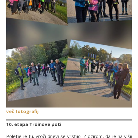
več fot
ogra
fij
10. etapa Trdinove poti
Poletje je tu, vroči dnevi se vrstijo. Z ozirom, da je na višji