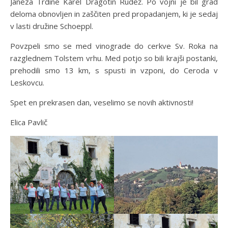
Janeza Trdine Karel Dragotin Rudež. Po vojni je bil grad
deloma obnovljen in zaščiten pred propadanjem, ki je sedaj
v lasti družine Schoeppl.
Povzpeli smo se med vinograde do cerkve Sv. Roka na
razglednem Tolstem vrhu. Med potjo so bili krajši postanki,
prehodili smo 13 km, s spusti in vzponi, do Ceroda v
Leskovcu.
Spet en prekrasen dan, veselimo se novih aktivnosti!
Elica Pavlič