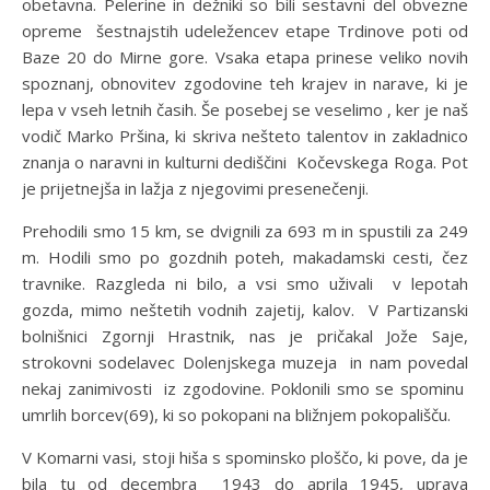
obetavna. Pelerine in dežniki so bili sestavni del obvezne
opreme šestnajstih udeležencev etape Trdinove poti od
Baze 20 do Mirne gore. Vsaka etapa prinese veliko novih
spoznanj, obnovitev zgodovine teh krajev in narave, ki je
lepa v vseh letnih časih. Še posebej se veselimo , ker je naš
vodič Marko Pršina, ki skriva nešteto talentov in zakladnico
znanja o naravni in kulturni dediščini Kočevskega Roga. Pot
je prijetnejša in lažja z njegovimi presenečenji.
Prehodili smo 15 km, se dvignili za 693 m in spustili za 249
m. Hodili smo po gozdnih poteh, makadamski cesti, čez
travnike. Razgleda ni bilo, a vsi smo uživali v lepotah
gozda, mimo neštetih vodnih zajetij, kalov. V Partizanski
bolnišnici Zgornji Hrastnik, nas je pričakal Jože Saje,
strokovni sodelavec Dolenjskega muzeja in nam povedal
nekaj zanimivosti iz zgodovine. Poklonili smo se spominu
umrlih borcev(69), ki so pokopani na bližnjem pokopališču.
V Komarni vasi, stoji hiša s spominsko ploščo, ki pove, da je
bila tu od decembra 1943 do aprila 1945, uprava