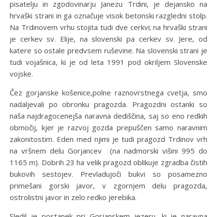
pisatelju in zgodovinarju Janezu Trdini, je dejansko na
hrvaški strani in ga označuje visok betonski razgledni stolp.
Na Trdinovem vrhu stojita tudi dve cerkvi; na hrvaški strani
je cerkev sv. Elije, na slovenski pa cerkev sv. Jere, od
katere so ostale predvsem ruševine. Na slovenski strani je
tudi vojašnica, ki je od leta 1991 pod okriljem Slovenske
vojske.
Čez gorjanske košenice,polne raznovrstnega cvetja, smo
nadaljevali po obronku pragozda. Pragozdni ostanki so
naša najdragocenejša naravna dediščina, saj so eno redkih
območij, kjer je razvoj gozda prepuščen samo naravnim
zakonitostim. Eden med njimi je tudi pragozd Trdinov vrh
na vršnem delu Gorjancev (na nadmorski višini 995 do
1165 m). Dobrih 23 ha velik pragozd oblikuje zgradba čistih
bukovih sestojev. Prevladujoči bukvi so posamezno
primešani gorski javor, v zgornjem delu pragozda,
ostrolistni javor in zelo redko jerebika.
Sledil je postanek pri Gorjanskem jezeru, ki je naravna