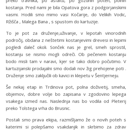
preko travnika, po asfaltu, po gozdnih poteh, polnih
kostanja. Pred nami je bila Opatova gora z podgorjanskimi
vasmi. Hodili smo mimo vasi Kočarije, do Velikih Vodic,
Ržišča , Malega Bana , s spustom do kartuzije.
To je pot za druženje,uživanje, v lepotah vinorodnih
področij, obdana z neštetimi kostanjevimi drevesi in lepimi
pogledi daleč okoli. Sonček nas je grel, smeh sprostil,
kostanju se nismo mogli odreči. Ob pečenem kostanju
bodo misli tam v naravi, kjer se tako dobro počutimo. V
kartuzijanski prodajalni smo dodali nov žig prehojene poti .
Druženje smo zaključili ob kavici in klepetu v Šentjerneju.
Še nekaj etap in Trdinova pot, polna doživetij, smeha,
objemov, dobre volje bo zapisana v zgodovino lepega
vsakega izmed nas. Naslednja nas bo vodila od Pleterij
preko Tolstega vrha do Brusnic.
Postali smo prava ekipa, razmišljamo že o novih poteh s
katerimi si polepšamo vsakdanjik in skrbimo za zdrav