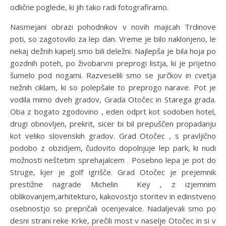
odlične poglede, ki jih tako radi fotografiramo.
Nasmejani obrazi pohodnikov v novih majicah Trdinove
poti, so zagotovilo za lep dan. Vreme je bilo naklonjeno, le
nekaj dežnih kapelj smo bili deležni. Najlepša je bila hoja po
gozdnih poteh, po živobarvni preprogi listja, ki je prijetno
šumelo pod nogami. Razveselili smo se jurčkov in cvetja
nežnih ciklam, ki so polepšale to preprogo narave. Pot je
vodila mimo dveh gradov, Grada Otočec in Starega grada.
Oba z bogato zgodovino , eden odprt kot sodoben hotel,
drugi obnovljen, prekrit, sicer bi bil prepuščen propadanju
kot veliko slovenskih gradov. Grad Otočec , s pravljično
podobo z obzidjem, čudovito dopolnjuje lep park, ki nudi
možnosti neštetim sprehajalcem . Posebno lepa je pot do
Struge, kjer je golf igrišče. Grad Otočec je prejemnik
prestižne nagrade Michelin Key , z izjemnim
oblikovanjem,arhitekturo, kakovostjo storitev in edinstveno
osebnostjo so prepričali ocenjevalce. Nadaljevali smo po
desni strani reke Krke, prečili most v naselje Otočec in si v