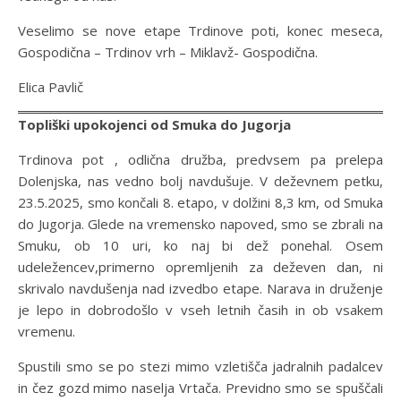
Veselimo se nove etape Trdinove poti, konec meseca,
Gospodična – Trdinov vrh – Miklavž- Gospodična.
Elica Pavlič
Topliški upokojenci od Smuka do Jugorja
Trdinova pot , odlična družba, predvsem pa prelepa
Dolenjska, nas vedno bolj navdušuje. V deževnem petku,
23.5.2025, smo končali 8. etapo, v dolžini 8,3 km, od Smuka
do Jugorja. Glede na vremensko napoved, smo se zbrali na
Smuku, ob 10 uri, ko naj bi dež ponehal. Osem
udeležencev,primerno opremljenih za deževen dan, ni
skrivalo navdušenja nad izvedbo etape. Narava in druženje
je lepo in dobrodošlo v vseh letnih časih in ob vsakem
vremenu.
Spustili smo se po stezi mimo vzletišča jadralnih padalcev
in čez gozd mimo naselja Vrtača. Previdno smo se spuščali