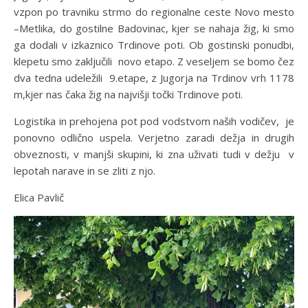
vzpon po travniku strmo do regionalne ceste Novo mesto
–Metlika, do gostilne Badovinac, kjer se nahaja žig, ki smo
ga dodali v izkaznico Trdinove poti. Ob gostinski ponudbi,
klepetu smo zaključili novo etapo. Z veseljem se bomo čez
dva tedna udeležili 9.etape, z Jugorja na Trdinov vrh 1178
m,kjer nas čaka žig na najvišji točki Trdinove poti.
Logistika in prehojena pot pod vodstvom naših vodičev, je
ponovno odlično uspela. Verjetno zaradi dežja in drugih
obveznosti, v manjši skupini, ki zna uživati tudi v dežju v
lepotah narave in se zliti z njo.
Elica Pavlič