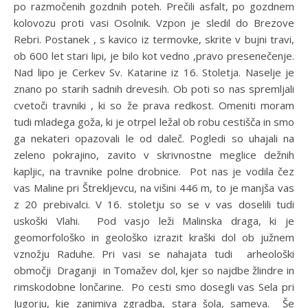
po razmočenih gozdnih poteh. Prečili asfalt, po gozdnem
kolovozu proti vasi Osolnik. Vzpon je sledil do Brezove
Rebri. Postanek , s kavico iz termovke, skrite v bujni travi,
ob 600 let stari lipi, je bilo kot vedno ,pravo presenečenje.
Nad lipo je Cerkev Sv. Katarine iz 16. Stoletja. Naselje je
znano po starih sadnih drevesih. Ob poti so nas spremljali
cvetoči travniki , ki so že prava redkost. Omeniti moram
tudi mladega goža, ki je otrpel ležal ob robu cestišča in smo
ga nekateri opazovali le od daleč. Pogledi so uhajali na
zeleno pokrajino, zavito v skrivnostne meglice dežnih
kapljic, na travnike polne drobnice. Pot nas je vodila čez
vas Maline pri Štrekljevcu, na višini 446 m, to je manjša vas
z 20 prebivalci. V 16. stoletju so se v vas doselili tudi
uskoški Vlahi. Pod vasjo leži Malinska draga, ki je
geomorfološko in geološko izrazit kraški dol ob južnem
vznožju Raduhe. Pri vasi se nahajata tudi arheološki
območji Draganji in Tomažev dol, kjer so najdbe žlindre in
rimskodobne lončarine. Po cesti smo dosegli vas Sela pri
Jugorju, kje zanimiva zgradba, stara šola, sameva. Še