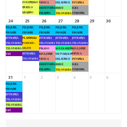
DOLENJSKO
VRVICA
DELAVNICE
PETANKA
IN BELO
DRUŠTVENA
BRIDŽ
IGRA
KRAJINO
PISARNA
ŠTRBUNK
TELOVADBA
24
25
26
27
28
29
30
PELJI ME,
PELJI ME,
PELJI ME,
PELJI ME,
PELJI ME,
PROSIM
PROSIM
PROSIM
PROSIM
PROSIM
JUTRANJA
PLANINSKI
JUTRANJA
JUTRANJA
JUTRANJA
TELOVADBA
POHODI –
TELOVADBA
TELOVADBA
TELOVADBA
IZLETI
TELOVADBA
PIKADO
KOLESARJENJE
KEGLJANJE
JUTRANJA
VRVICA
ŠAH
KEGLJANJE
USTVARJALNE
TELOVADBA
VRVICA
DELAVNICE
PETANKA
DRUŠTVENA
BRIDŽ
IGRA
PISARNA
ŠTRBUNK
TELOVADBA
31
1
2
3
4
5
6
PELJI ME,
PROSIM
JUTRANJA
TELOVADBA
TELOVADBA
ŠAH