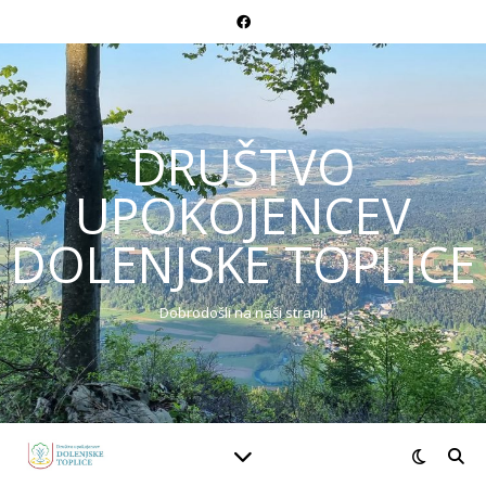
DRUŠTVO
UPOKOJENCEV
DOLENJSKE TOPLICE
Dobrodošli na naši strani!