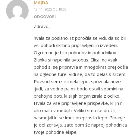
MAJDA
13. 11. 2025 OB 18:02
ODGOVORI
Zdravo,
hvala za poslano. Iz poročila se vidi, da so bili
vsi pohodi skrbno pripravljeni in izvedeni.
Ogromno je bilo pohodov in pohodnikov.
Zlahka si napolnila avtobus. Elica, na vsak
pohod si se pripravila in mnogokrat prej odšla
na ogledne ture. Vidi se, da to delaš s srcem.
Povsod sem se imela lepo, spoznala nove
ljudi, za vedno pa mi bodo ostali spomini na
prehojne poti, ki si jih organizirala z odliko.
Hvala za vse pripravljene prispevke, ki jih ni
bilo malo v medijih. Veliko smo se družili,
nasmejali in se imeli preprosto lepo. Gibanje
je del zdravja, zato bom še naprej pohodnica
tvoje pohodne ekipe.