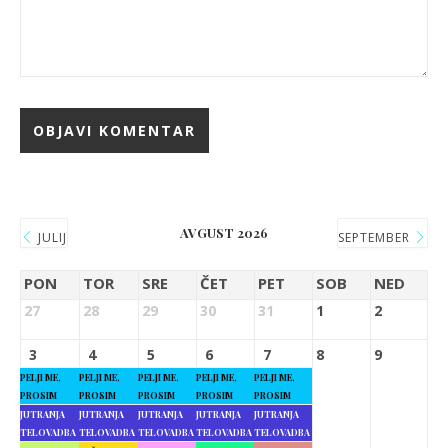
AVGUST 2026
JULIJ
SEPTEMBER
PON
TOR
SRE
ČET
PET
SOB
NED
27
28
29
30
31
1
2
3
4
5
6
7
8
9
PELJI ME,
PELJI ME,
PELJI ME,
PELJI ME,
PELJI ME,
PROSIM
PROSIM
PROSIM
PROSIM
PROSIM
JUTRANJA
JUTRANJA
JUTRANJA
JUTRANJA
JUTRANJA
TELOVADBA
TELOVADBA
TELOVADBA
TELOVADBA
TELOVADBA