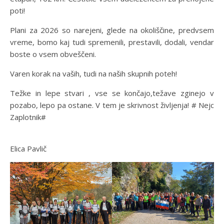
poti!
Plani za 2026 so narejeni, glede na okoliščine, predvsem
vreme, bomo kaj tudi spremenili, prestavili, dodali, vendar
boste o vsem obveščeni.
Varen korak na vaših, tudi na naših skupnih poteh!
Težke in lepe stvari , vse se končajo,težave zginejo v
pozabo, lepo pa ostane. V tem je skrivnost življenja! # Nejc
Zaplotnik#
Elica Pavlič