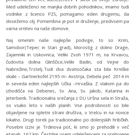
Med udeleženci ne manjka dobrih pohodnikov, imamo tudi
vodnike z licenco PZS, pomagamo eden drugemu, da
dosežemo cilj. Pomembna je pot in druženje, predvsem pa
varna vrnitev na naše domove.
Naj omenim naše najlepše podvige, to so Krim,
Samobor(Tepec in Stari grad), Morostig z dolino Drage,
Zajamniki in Uskovnica, Veliki Zvoh 1971 m, na Krvavcu,
čudovita dolina Glinščice,Veliki Badin, od Vejne do
Nabrežine,Trstelj..Tudi dva dvatisočaka sta bila Krniške
skale – Gartnerkofel 2195 m- Avstrija, Debela peč 2014 m
in seveda eden najlepših Učka –Hrvaška. Z vlakom pa do
izhodišča na Debenec, Sv .Ana, Sv. Jakob, Katarina in
Jeterbenk. Tradicionalna srečanja z DU Uršna sela in Straža,
so vsako leto v naših planih. Vse podrobnosti so bile
objavljene na spletni strani društva, v Vrelcu in na novice
lokalno. Drugi torek pa tradicionalno po dolenjskih hribčkih.
Posebni izziv je Trdinova pot, ki smo jo prehodili v več
etapah, 162 km. Čestitke vsem udeležencem za prehojene