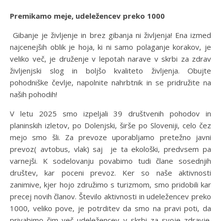
Premikamo meje, udeležencev preko 1000
Gibanje je življenje in brez gibanja ni življenja! Ena izmed
najcenejših oblik je hoja, ki ni samo polaganje korakov, je
veliko več, je druženje v lepotah narave v skrbi za zdrav
življenjski slog in boljšo kvaliteto življenja. Obujte
pohodniške čevlje, napolnite nahrbtnik in se pridružite na
naših pohodih!
V letu 2025 smo izpeljali 39 društvenih pohodov in
planinskih izletov, po Dolenjski, širše po Sloveniji, celo čez
mejo smo šli. Za prevoze uporabljamo pretežno javni
prevoz( avtobus, vlak) saj je ta ekološki, predvsem pa
varnejši. K sodelovanju povabimo tudi člane sosednjih
društev, kar poceni prevoz. Ker so naše aktivnosti
zanimive, kjer hojo združimo s turizmom, smo pridobili kar
precej novih članov. Število aktivnosti in udeležencev preko
1000, veliko pove, je potrditev da smo na pravi poti, da
privabimo čim več udeležencev v skrbi za svoje zdravje.