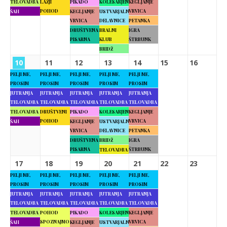
TELOVADBA
LAŽJI
PIKADO
KOLESARJENJE
KEGLJANJE
POHOD
VRVICA
ŠAH
KEGLJANJE
USTVARJALNE
VRVICA
DELAVNICE
PETANKA
DRUŠTVENA
BRALNI
IGRA
PISARNA
KLUB
ŠTRBUNK
BRIDŽ
10
11
12
13
14
15
16
PELJI ME,
PELJI ME,
PELJI ME,
PELJI ME,
PELJI ME,
PROSIM
PROSIM
PROSIM
PROSIM
PROSIM
JUTRANJA
JUTRANJA
JUTRANJA
JUTRANJA
JUTRANJA
TELOVADBA
TELOVADBA
TELOVADBA
TELOVADBA
TELOVADBA
TELOVADBA
DRUŠTVENI
PIKADO
KOLESARJENJE
KEGLJANJE
POHOD
VRVICA
ŠAH
KEGLJANJE
USTVARJALNE
VRVICA
DELAVNICE
PETANKA
DRUŠTVENA
BRIDŽ
IGRA
PISARNA
ŠTRBUNK
TELOVADBA
17
18
19
20
21
22
23
PELJI ME,
PELJI ME,
PELJI ME,
PELJI ME,
PELJI ME,
PROSIM
PROSIM
PROSIM
PROSIM
PROSIM
JUTRANJA
JUTRANJA
JUTRANJA
JUTRANJA
JUTRANJA
TELOVADBA
TELOVADBA
TELOVADBA
TELOVADBA
TELOVADBA
TELOVADBA
POHOD
PIKADO
KOLESARJENJE
KEGLJANJE
SPOZNAJMO
VRVICA
ŠAH
KEGLJANJE
USTVARJALNE