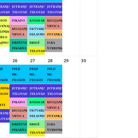
TRANJA
JUTRANJA
JUTRANJA
JUTRANJA
LOVADBA
TELOVADBA
TELOVADBA
TELOVADBA
HOD
PIKADO
KOLESARJENJE
KEGLJANJE
OZNAJMO
VRVICA
KEGLJANJE
USTVARJALNE
LENJSKO
VRVICA
DELAVNICE
PETANKA
BELO
AJINO
DRUŠTVENA
BRIDŽ
IGRA
PISARNA
ŠTRBUNK
TELOVADBA
26
27
28
29
30
JI
PELJI
PELJI
PELJI
ME,
ME,
ME,
OSIM
PROSIM
PROSIM
PROSIM
ANINSKI
JUTRANJA
JUTRANJA
JUTRANJA
HODI
TELOVADBA
TELOVADBA
TELOVADBA
PIKADO
KOLESARJENJE
KEGLJANJE
ETI
VRVICA
KEGLJANJE
USTVARJALNE
TRANJA
VRVICA
DELAVNICE
PETANKA
LOVADBA
DRUŠTVENA
BRIDŽ
IGRA
PISARNA
ŠTRBUNK
TELOVADBA