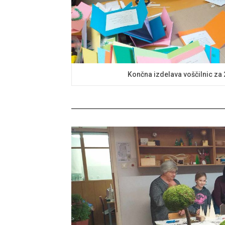
Končna izdelava voščilnic za 