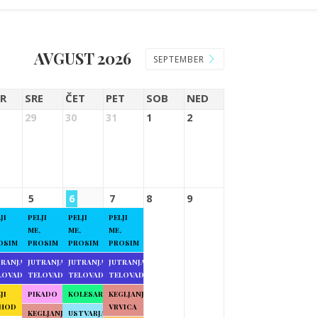
AVGUST 2026
SEPTEMBER
R
SRE
ČET
PET
SOB
NED
29
30
31
1
2
5
6
7
8
9
JI
PELJI
PELJI
PELJI
ME,
ME,
ME,
OSIM
PROSIM
PROSIM
PROSIM
TRANJA
JUTRANJA
JUTRANJA
JUTRANJA
LOVADBA
TELOVADBA
TELOVADBA
TELOVADBA
JI
PIKADO
KOLESARJENJE
KEGLJANJE
HOD
VRVICA
KEGLJANJE
USTVARJALNE