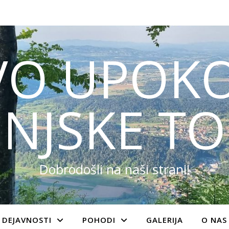
VO UPOKO
NJSKE TO
Dobrodošli na naši strani!
DEJAVNOSTI
POHODI
GALERIJA
O NAS