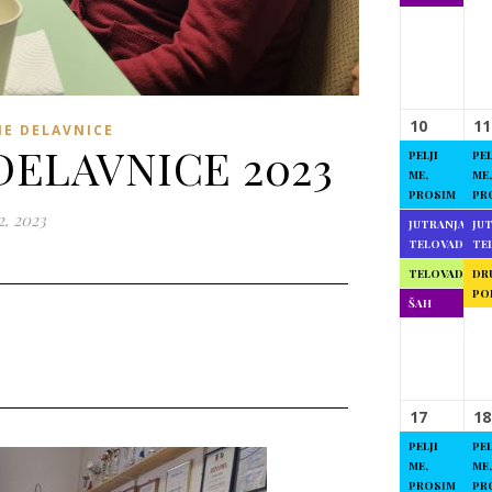
10
11
NE DELAVNICE
DELAVNICE 2023
PELJI
PEL
ME,
ME,
PROSIM
PR
2. 2023
JUTRANJA
JU
TELOVADBA
TE
TELOVADBA
DR
PO
ŠAH
17
18
PELJI
PEL
ME,
ME,
PROSIM
PR