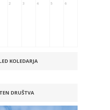
2
3
4
5
6
LED KOLEDARJA
LTEN DRUŠTVA