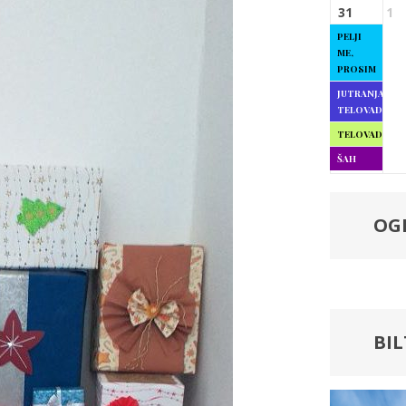
31
1
PELJI
ME,
PROSIM
JUTRANJA
TELOVADBA
TELOVADBA
ŠAH
OG
BI