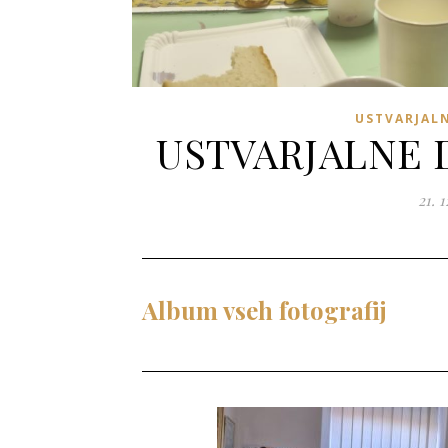
USTVARJAL
USTVARJALNE 
21. 1
Album vseh fotografij