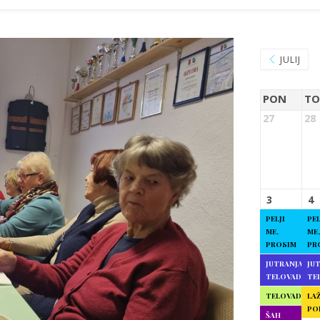
JULIJ
PON
TO
27
28
3
4
PELJI
PEL
ME,
ME,
PROSIM
PR
JUTRANJA
JU
TELOVADBA
TE
TELOVADBA
LAŽ
PO
ŠAH