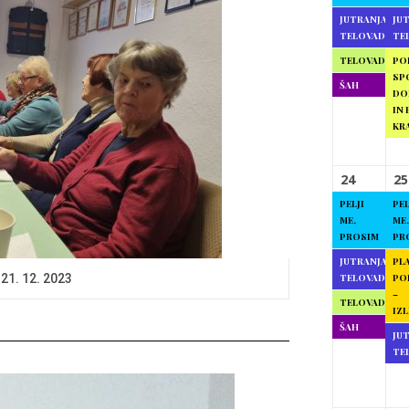
JUTRANJA
JU
TELOVADBA
TE
TELOVADBA
PO
SP
ŠAH
DO
IN 
KR
24
25
PELJI
PEL
ME,
ME,
PROSIM
PR
JUTRANJA
PL
TELOVADBA
PO
 21. 12. 2023
–
TELOVADBA
IZL
ŠAH
JU
TE