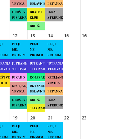
VRVICA
DELAVNICE
PETANKA
DRUŠTVENA
BRALNI
IGRA
PISARNA
KLUB
ŠTRBUNK
BRIDŽ
12
13
14
15
16
JI
PELJI
PELJI
PELJI
ME,
ME,
ME,
OSIM
PROSIM
PROSIM
PROSIM
TRANJA
JUTRANJA
JUTRANJA
JUTRANJA
LOVADBA
TELOVADBA
TELOVADBA
TELOVADBA
UŠTVENI
PIKADO
KOLESARJENJE
KEGLJANJE
HOD
VRVICA
KEGLJANJE
USTVARJALNE
VRVICA
DELAVNICE
PETANKA
DRUŠTVENA
BRIDŽ
IGRA
PISARNA
ŠTRBUNK
TELOVADBA
19
20
21
22
23
JI
PELJI
PELJI
PELJI
ME,
ME,
ME,
OSIM
PROSIM
PROSIM
PROSIM