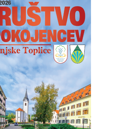
________