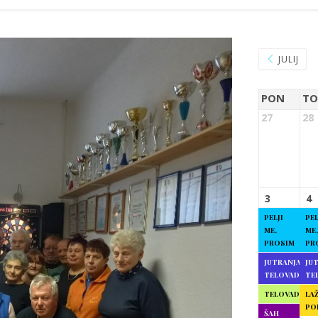
JULIJ
PON
TO
27
28
3
4
PELJI
PEL
ME,
ME,
PROSIM
PR
JUTRANJA
JU
TELOVADBA
TE
TELOVADBA
LAŽ
PO
ŠAH