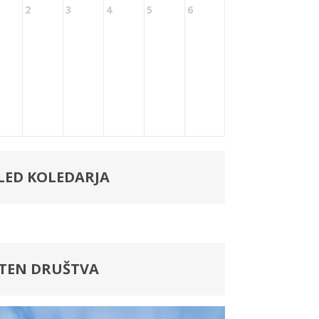
2
3
4
5
6
LED KOLEDARJA
LTEN DRUŠTVA