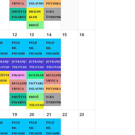
VRVICA
DELAVNICE
PETANKA
DRUŠTVENA
BRALNI
IGRA
PISARNA
KLUB
ŠTRBUNK
BRIDŽ
12
13
14
15
16
JI
PELJI
PELJI
PELJI
ME,
ME,
ME,
OSIM
PROSIM
PROSIM
PROSIM
TRANJA
JUTRANJA
JUTRANJA
JUTRANJA
LOVADBA
TELOVADBA
TELOVADBA
TELOVADBA
UŠTVENI
PIKADO
KOLESARJENJE
KEGLJANJE
HOD
VRVICA
KEGLJANJE
USTVARJALNE
VRVICA
DELAVNICE
PETANKA
DRUŠTVENA
BRIDŽ
IGRA
PISARNA
ŠTRBUNK
TELOVADBA
19
20
21
22
23
JI
PELJI
PELJI
PELJI
ME,
ME,
ME,
OSIM
PROSIM
PROSIM
PROSIM