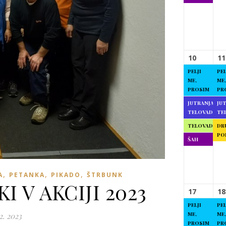
10
11
PELJI
PEL
ME,
ME,
PROSIM
PR
JUTRANJA
JU
TELOVADBA
TE
TELOVADBA
DR
PO
ŠAH
,
,
,
A
PETANKA
PIKADO
ŠTRBUNK
I V AKCIJI 2023
17
18
PELJI
PEL
ME,
ME,
2. 2023
PROSIM
PR