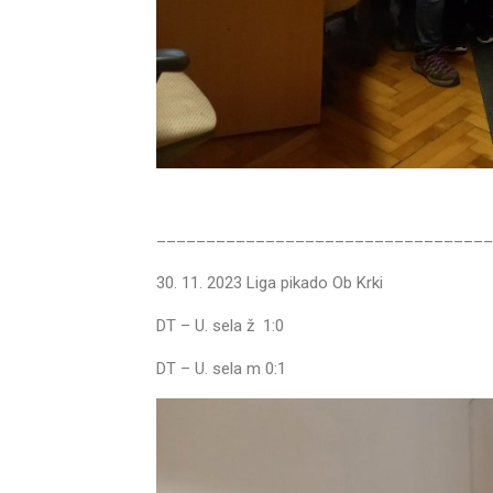
__________________________________
30. 11. 2023 Liga pikado Ob Krki
DT – U. sela ž 1:0
DT – U. sela m 0:1