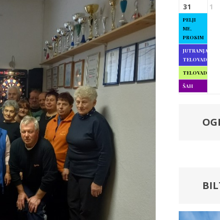
31
1
PELJI
ME,
PROSIM
JUTRANJA
TELOVADBA
TELOVADBA
ŠAH
OG
BI