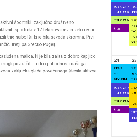
JUTRANJA
JU
TELOVADBA
TE
TELOVADBA
PO
 aktivni športniki zaključno društveno
SP
ŠAH
aktivnih športnikov 17 tekmovalcev in zelo resno
DO
i trije najboljši, ki je bila seveda skromna. Prvi
IN 
KR
nčič, tretji pa Srečko Pugelj.
aslužena malica, ki je bila zalita z dobro kapljico
24
25
 mogli privoščiti. Tudi o prihodnosti našega
PELJI
PEL
avega zaključka glede povečanega števila aktivne
ME,
ME,
PROSIM
PR
JUTRANJA
PL
TELOVADBA
PO
–
TELOVADBA
IZL
ŠAH
JU
TE