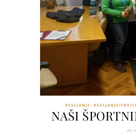
,
KEGLJANJE
KEGLJANJE/VRVIC
NAŠI ŠPORTNIK
20. 1