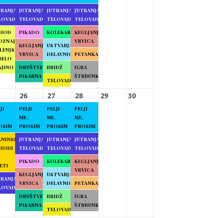
TRANJA
JUTRANJA
JUTRANJA
JUTRANJA
LOVADBA
TELOVADBA
TELOVADBA
TELOVADBA
HOD
PIKADO
KOLESARJENJE
KEGLJANJE
OZNAJMO
VRVICA
KEGLJANJE
USTVARJALNE
LENJSKO
VRVICA
DELAVNICE
PETANKA
BELO
AJINO
DRUŠTVENA
BRIDŽ
IGRA
PISARNA
ŠTRBUNK
TELOVADBA
26
27
28
29
30
JI
PELJI
PELJI
PELJI
ME,
ME,
ME,
OSIM
PROSIM
PROSIM
PROSIM
ANINSKI
JUTRANJA
JUTRANJA
JUTRANJA
HODI
TELOVADBA
TELOVADBA
TELOVADBA
PIKADO
KOLESARJENJE
KEGLJANJE
ETI
VRVICA
KEGLJANJE
USTVARJALNE
TRANJA
VRVICA
DELAVNICE
PETANKA
LOVADBA
DRUŠTVENA
BRIDŽ
IGRA
PISARNA
ŠTRBUNK
TELOVADBA