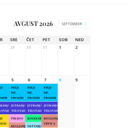
AVGUST 2026
SEPTEMBER
R
SRE
ČET
PET
SOB
NED
29
30
31
1
2
5
6
7
8
9
JI
PELJI
PELJI
PELJI
ME,
ME,
ME,
OSIM
PROSIM
PROSIM
PROSIM
TRANJA
JUTRANJA
JUTRANJA
JUTRANJA
LOVADBA
TELOVADBA
TELOVADBA
TELOVADBA
JI
PIKADO
KOLESARJENJE
KEGLJANJE
HOD
VRVICA
KEGLJANJE
USTVARJALNE