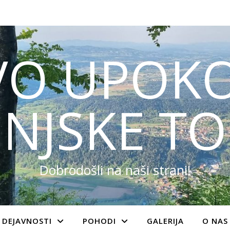
VO UPOKO
NJSKE TO
Dobrodošli na naši strani!
DEJAVNOSTI
POHODI
GALERIJA
O NAS