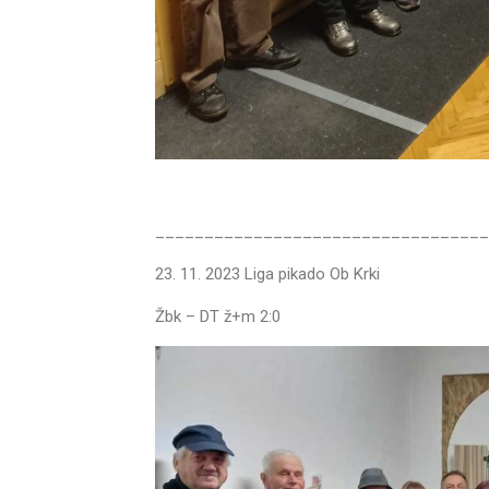
__________________________________
23. 11. 2023 Liga pikado Ob Krki
Žbk – DT ž+m 2:0