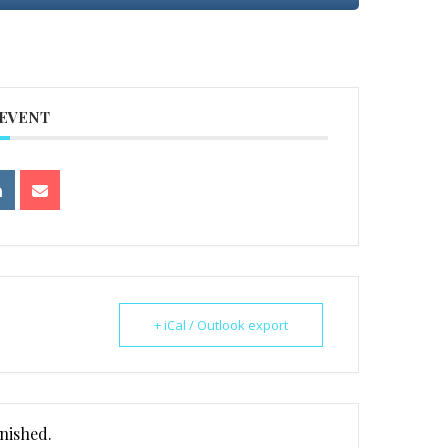
 EVENT
+ iCal / Outlook export
inished.