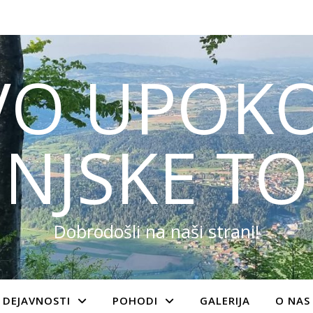
VO UPOKO
NJSKE TO
Dobrodošli na naši strani!
DEJAVNOSTI
POHODI
GALERIJA
O NAS