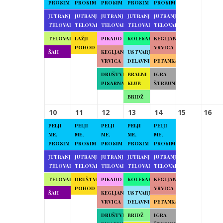
PROSIM
PROSIM
PROSIM
PROSIM
PROSIM
JUTRANJA
JUTRANJA
JUTRANJA
JUTRANJA
JUTRANJA
TELOVADBA
TELOVADBA
TELOVADBA
TELOVADBA
TELOVADBA
TELOVADBA
LAŽJI
PIKADO
KOLESARJENJE
KEGLJANJE
POHOD
VRVICA
ŠAH
KEGLJANJE
USTVARJALNE
VRVICA
DELAVNICE
PETANKA
DRUŠTVENA
BRALNI
IGRA
PISARNA
KLUB
ŠTRBUNK
BRIDŽ
10
11
12
13
14
15
16
PELJI
PELJI
PELJI
PELJI
PELJI
ME,
ME,
ME,
ME,
ME,
PROSIM
PROSIM
PROSIM
PROSIM
PROSIM
JUTRANJA
JUTRANJA
JUTRANJA
JUTRANJA
JUTRANJA
TELOVADBA
TELOVADBA
TELOVADBA
TELOVADBA
TELOVADBA
TELOVADBA
DRUŠTVENI
PIKADO
KOLESARJENJE
KEGLJANJE
POHOD
VRVICA
ŠAH
KEGLJANJE
USTVARJALNE
VRVICA
DELAVNICE
PETANKA
DRUŠTVENA
BRIDŽ
IGRA