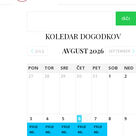
IŠČI
KOLEDAR DOGODKOV
AVGUST 2026
JULIJ
SEPTEMBER
PON
TOR
SRE
ČET
PET
SOB
NED
27
28
29
30
31
1
2
3
4
5
6
7
8
9
PELJI
PELJI
PELJI
PELJI
PELJI
ME,
ME,
ME,
ME,
ME,