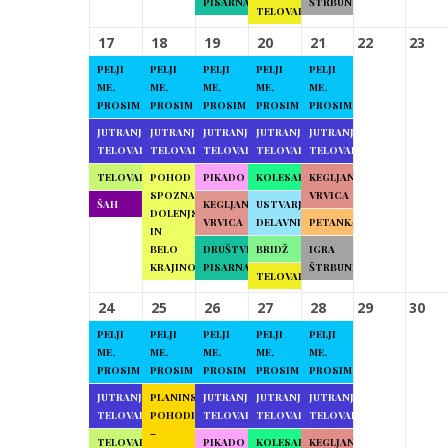
PISARNA
ŠTRBUNK
TELOVADBA
17
18
19
20
21
22
23
PELJI
PELJI
PELJI
PELJI
PELJI
ME,
ME,
ME,
ME,
ME,
PROSIM
PROSIM
PROSIM
PROSIM
PROSIM
JUTRANJA
JUTRANJA
JUTRANJA
JUTRANJA
JUTRANJA
TELOVADBA
TELOVADBA
TELOVADBA
TELOVADBA
TELOVADBA
TELOVADBA
POHOD
PIKADO
KOLESARJENJE
KEGLJANJE
SPOZNAJMO
VRVICA
ŠAH
KEGLJANJE
USTVARJALNE
DOLENJSKO
VRVICA
DELAVNICE
PETANKA
IN
BELO
DRUŠTVENA
BRIDŽ
IGRA
KRAJINO
PISARNA
ŠTRBUNK
TELOVADBA
24
25
26
27
28
29
30
PELJI
PELJI
PELJI
PELJI
PELJI
ME,
ME,
ME,
ME,
ME,
PROSIM
PROSIM
PROSIM
PROSIM
PROSIM
JUTRANJA
PLANINSKI
JUTRANJA
JUTRANJA
JUTRANJA
TELOVADBA
POHODI
TELOVADBA
TELOVADBA
TELOVADBA
–
TELOVADBA
PIKADO
KOLESARJENJE
KEGLJANJE