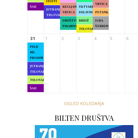
IZLETI
VRVICA
ŠAH
KEGLJANJE
USTVARJALNE
JUTRANJA
VRVICA
DELAVNICE
PETANKA
TELOVADBA
DRUŠTVENA
BRIDŽ
IGRA
PISARNA
ŠTRBUNK
TELOVADBA
31
1
2
3
4
5
6
PELJI
ME,
PROSIM
JUTRANJA
TELOVADBA
TELOVADBA
ŠAH
OGLED KOLEDARJA
BILTEN DRUŠTVA