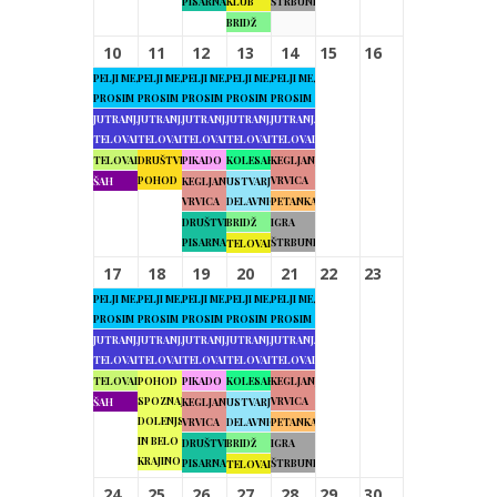
PISARNA
KLUB
ŠTRBUNK
BRIDŽ
10
11
12
13
14
15
16
PELJI ME,
PELJI ME,
PELJI ME,
PELJI ME,
PELJI ME,
PROSIM
PROSIM
PROSIM
PROSIM
PROSIM
JUTRANJA
JUTRANJA
JUTRANJA
JUTRANJA
JUTRANJA
TELOVADBA
TELOVADBA
TELOVADBA
TELOVADBA
TELOVADBA
TELOVADBA
DRUŠTVENI
PIKADO
KOLESARJENJE
KEGLJANJE
POHOD
VRVICA
ŠAH
KEGLJANJE
USTVARJALNE
VRVICA
DELAVNICE
PETANKA
DRUŠTVENA
BRIDŽ
IGRA
PISARNA
ŠTRBUNK
TELOVADBA
17
18
19
20
21
22
23
PELJI ME,
PELJI ME,
PELJI ME,
PELJI ME,
PELJI ME,
PROSIM
PROSIM
PROSIM
PROSIM
PROSIM
JUTRANJA
JUTRANJA
JUTRANJA
JUTRANJA
JUTRANJA
TELOVADBA
TELOVADBA
TELOVADBA
TELOVADBA
TELOVADBA
TELOVADBA
POHOD
PIKADO
KOLESARJENJE
KEGLJANJE
SPOZNAJMO
VRVICA
ŠAH
KEGLJANJE
USTVARJALNE
DOLENJSKO
VRVICA
DELAVNICE
PETANKA
IN BELO
DRUŠTVENA
BRIDŽ
IGRA
KRAJINO
PISARNA
ŠTRBUNK
TELOVADBA
24
25
26
27
28
29
30