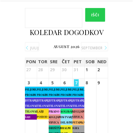
IŠČI
KOLEDAR DOGODKOV
AVGUST 2026
JULIJ
SEPTEMBER
PON
TOR
SRE
ČET
PET
SOB
NED
27
28
29
30
31
1
2
3
4
5
6
7
8
9
PELJI ME,
PELJI ME,
PELJI ME,
PELJI ME,
PELJI ME,
PROSIM
PROSIM
PROSIM
PROSIM
PROSIM
JUTRANJA
JUTRANJA
JUTRANJA
JUTRANJA
JUTRANJA
TELOVADBA
TELOVADBA
TELOVADBA
TELOVADBA
TELOVADBA
TELOVADBA
LAŽJI
PIKADO
KOLESARJENJE
KEGLJANJE
POHOD
VRVICA
ŠAH
KEGLJANJE
USTVARJALNE
VRVICA
DELAVNICE
PETANKA
DRUŠTVENA
BRALNI
IGRA