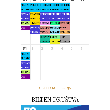
PELJI ME,
PELJI ME,
PELJI ME,
PELJI ME,
PELJI ME,
PROSIM
PROSIM
PROSIM
PROSIM
PROSIM
JUTRANJA
PLANINSKI
JUTRANJA
JUTRANJA
JUTRANJA
TELOVADBA
POHODI
TELOVADBA
TELOVADBA
TELOVADBA
– IZLETI
TELOVADBA
PIKADO
KOLESARJENJE
KEGLJANJE
JUTRANJA
VRVICA
ŠAH
KEGLJANJE
USTVARJALNE
TELOVADBA
VRVICA
DELAVNICE
PETANKA
DRUŠTVENA
BRIDŽ
IGRA
PISARNA
ŠTRBUNK
TELOVADBA
31
1
2
3
4
5
6
PELJI ME,
PROSIM
JUTRANJA
TELOVADBA
TELOVADBA
ŠAH
OGLED KOLEDARJA
BILTEN DRUŠTVA