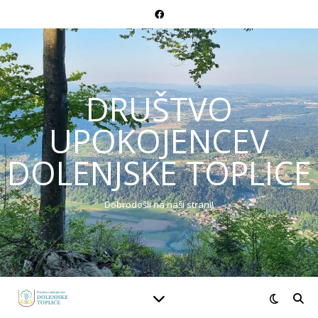
DRUŠTVO
UPOKOJENCEV
DOLENJSKE TOPLICE
Dobrodošli na naši strani!