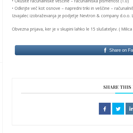
• Okusite računalniške veščine – računalniška pismenost (1.0)
• Odkrijte več kot osnove – napredni triki in veščine – računaln
Izvajalec izobraževanja je podjetje Nevtron & company d.o.o. 
Obvezna prijava, ker je v skupini lahko le 15 slušateljev. ( Milic
Share on F
SHARE THIS