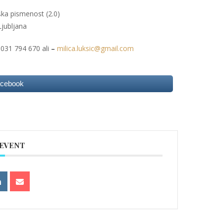
iška pismenost (2.0)
Ljubljana
a 031 794 670 ali
–
milica.luksic@gmail.com
acebook
 EVENT