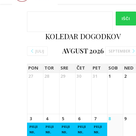
IŠČI
KOLEDAR DOGODKOV
AVGUST 2026
JULIJ
SEPTEMBER
PON
TOR
SRE
ČET
PET
SOB
NED
27
28
29
30
31
1
2
3
4
5
6
7
8
9
PELJI
PELJI
PELJI
PELJI
PELJI
ME,
ME,
ME,
ME,
ME,