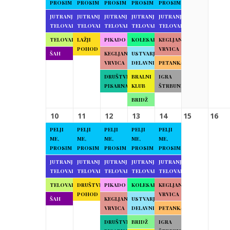
PROSIM
PROSIM
PROSIM
PROSIM
PROSIM
JUTRANJA
JUTRANJA
JUTRANJA
JUTRANJA
JUTRANJA
TELOVADBA
TELOVADBA
TELOVADBA
TELOVADBA
TELOVADBA
TELOVADBA
LAŽJI
PIKADO
KOLESARJENJE
KEGLJANJE
POHOD
VRVICA
ŠAH
KEGLJANJE
USTVARJALNE
VRVICA
DELAVNICE
PETANKA
DRUŠTVENA
BRALNI
IGRA
PISARNA
KLUB
ŠTRBUNK
BRIDŽ
10
11
12
13
14
15
16
PELJI
PELJI
PELJI
PELJI
PELJI
ME,
ME,
ME,
ME,
ME,
PROSIM
PROSIM
PROSIM
PROSIM
PROSIM
JUTRANJA
JUTRANJA
JUTRANJA
JUTRANJA
JUTRANJA
TELOVADBA
TELOVADBA
TELOVADBA
TELOVADBA
TELOVADBA
TELOVADBA
DRUŠTVENI
PIKADO
KOLESARJENJE
KEGLJANJE
POHOD
VRVICA
ŠAH
KEGLJANJE
USTVARJALNE
VRVICA
DELAVNICE
PETANKA
DRUŠTVENA
BRIDŽ
IGRA