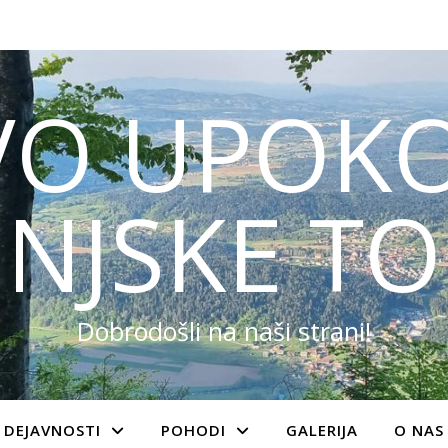
VO UPOKO
NJSKE TO
Dobrodošli na naši strani!
DEJAVNOSTI
POHODI
GALERIJA
O NAS