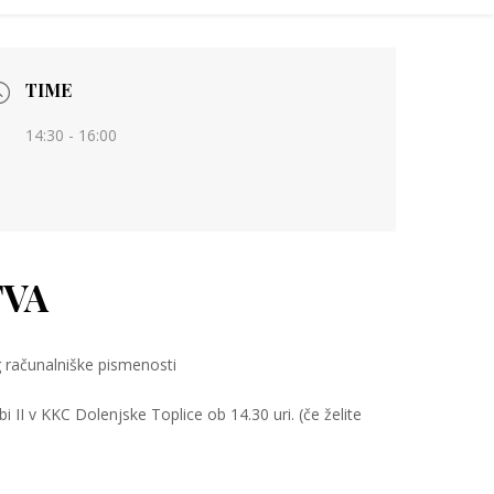
TIME
14:30 - 16:00
TVA
 računalniške pismenosti
i II v KKC Dolenjske Toplice ob 14.30 uri. (če želite