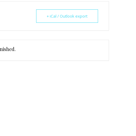
+ iCal / Outlook export
inished.