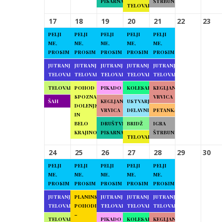
PISARNA
ŠTRBUNK
TELOVADBA
17
18
19
20
21
22
23
PELJI
PELJI
PELJI
PELJI
PELJI
ME,
ME,
ME,
ME,
ME,
PROSIM
PROSIM
PROSIM
PROSIM
PROSIM
JUTRANJA
JUTRANJA
JUTRANJA
JUTRANJA
JUTRANJA
TELOVADBA
TELOVADBA
TELOVADBA
TELOVADBA
TELOVADBA
TELOVADBA
POHOD
PIKADO
KOLESARJENJE
KEGLJANJE
SPOZNAJMO
VRVICA
ŠAH
KEGLJANJE
USTVARJALNE
DOLENJSKO
VRVICA
DELAVNICE
PETANKA
IN
BELO
DRUŠTVENA
BRIDŽ
IGRA
KRAJINO
PISARNA
ŠTRBUNK
TELOVADBA
24
25
26
27
28
29
30
PELJI
PELJI
PELJI
PELJI
PELJI
ME,
ME,
ME,
ME,
ME,
PROSIM
PROSIM
PROSIM
PROSIM
PROSIM
JUTRANJA
PLANINSKI
JUTRANJA
JUTRANJA
JUTRANJA
TELOVADBA
POHODI
TELOVADBA
TELOVADBA
TELOVADBA
–
TELOVADBA
PIKADO
KOLESARJENJE
KEGLJANJE