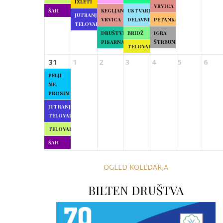
IZLETI
VRVICA
ŠAH
KEGLJANJE
USTVARJALNE
JUTRANJA
VRVICA
DELAVNICE
PETANKA
TELOVADBA
DRUŠTVENA
BRIDŽ
IGRA
PISARNA
ŠTRBUNK
TELOVADBA
31
1
2
3
4
5
6
PELJI
ME,
PROSIM
JUTRANJA
TELOVADBA
TELOVADBA
ŠAH
OGLED KOLEDARJA
BILTEN DRUŠTVA