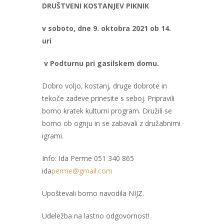
DRUŠTVENI KOSTANJEV PIKNIK
v soboto, dne 9. oktobra 2021 ob 14.
uri
v Podturnu pri gasilskem domu.
Dobro voljo, kostanj, druge dobrote in
tekoče zadeve prinesite s seboj. Pripravili
bomo kratek kulturni program. Družili se
bomo ob ognju in se zabavali z družabnimi
igrami.
Info: Ida Perme 051 340 865
ida
perme@gmail.com
Upoštevali bomo navodila NIJZ.
Udeležba na lastno odgovornost!