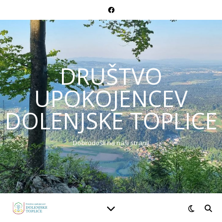
DRUŠTVO
UPOKOJENCEV
DOLENJSKE TOPLICE
Dobrodošli na naši strani!