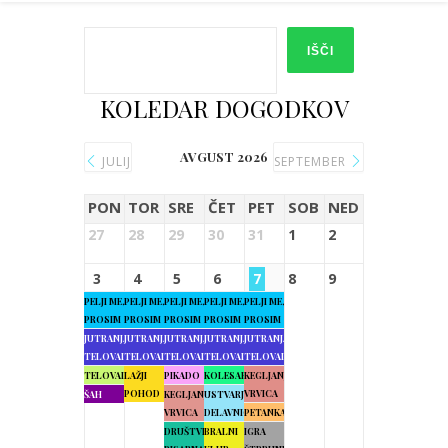
IŠČI
KOLEDAR DOGODKOV
AVGUST 2026
JULIJ
SEPTEMBER
PON
TOR
SRE
ČET
PET
SOB
NED
27
28
29
30
31
1
2
3
4
5
6
7
8
9
PELJI ME,
PELJI ME,
PELJI ME,
PELJI ME,
PELJI ME,
PROSIM
PROSIM
PROSIM
PROSIM
PROSIM
JUTRANJA
JUTRANJA
JUTRANJA
JUTRANJA
JUTRANJA
TELOVADBA
TELOVADBA
TELOVADBA
TELOVADBA
TELOVADBA
TELOVADBA
LAŽJI
PIKADO
KOLESARJENJE
KEGLJANJE
POHOD
VRVICA
ŠAH
KEGLJANJE
USTVARJALNE
VRVICA
DELAVNICE
PETANKA
DRUŠTVENA
BRALNI
IGRA