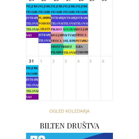
PELJI ME,
PELJI ME,
PELJI ME,
PELJI ME,
PELJI ME,
PROSIM
PROSIM
PROSIM
PROSIM
PROSIM
JUTRANJA
PLANINSKI
JUTRANJA
JUTRANJA
JUTRANJA
TELOVADBA
POHODI
TELOVADBA
TELOVADBA
TELOVADBA
– IZLETI
TELOVADBA
PIKADO
KOLESARJENJE
KEGLJANJE
JUTRANJA
VRVICA
ŠAH
KEGLJANJE
USTVARJALNE
TELOVADBA
VRVICA
DELAVNICE
PETANKA
DRUŠTVENA
BRIDŽ
IGRA
PISARNA
ŠTRBUNK
TELOVADBA
31
1
2
3
4
5
6
PELJI ME,
PROSIM
JUTRANJA
TELOVADBA
TELOVADBA
ŠAH
OGLED KOLEDARJA
BILTEN DRUŠTVA