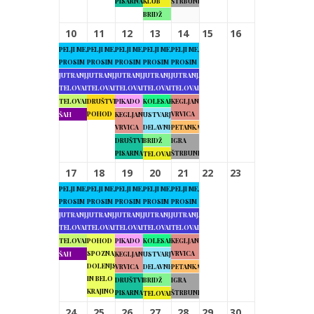
PISARNA
KLUB
ŠTRBUNK
BRIDŽ
10
11
12
13
14
15
16
PELJI ME,
PELJI ME,
PELJI ME,
PELJI ME,
PELJI ME,
PROSIM
PROSIM
PROSIM
PROSIM
PROSIM
JUTRANJA
JUTRANJA
JUTRANJA
JUTRANJA
JUTRANJA
TELOVADBA
TELOVADBA
TELOVADBA
TELOVADBA
TELOVADBA
TELOVADBA
DRUŠTVENI
PIKADO
KOLESARJENJE
KEGLJANJE
POHOD
VRVICA
ŠAH
KEGLJANJE
USTVARJALNE
VRVICA
DELAVNICE
PETANKA
DRUŠTVENA
BRIDŽ
IGRA
PISARNA
ŠTRBUNK
TELOVADBA
17
18
19
20
21
22
23
PELJI ME,
PELJI ME,
PELJI ME,
PELJI ME,
PELJI ME,
PROSIM
PROSIM
PROSIM
PROSIM
PROSIM
JUTRANJA
JUTRANJA
JUTRANJA
JUTRANJA
JUTRANJA
TELOVADBA
TELOVADBA
TELOVADBA
TELOVADBA
TELOVADBA
TELOVADBA
POHOD
PIKADO
KOLESARJENJE
KEGLJANJE
SPOZNAJMO
VRVICA
ŠAH
KEGLJANJE
USTVARJALNE
DOLENJSKO
VRVICA
DELAVNICE
PETANKA
IN BELO
DRUŠTVENA
BRIDŽ
IGRA
KRAJINO
PISARNA
ŠTRBUNK
TELOVADBA
24
25
26
27
28
29
30