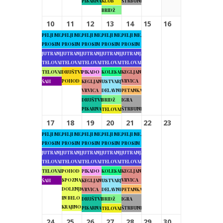
PISARNA
KLUB
ŠTRBUNK
BRIDŽ
10
11
12
13
14
15
16
PELJI ME,
PELJI ME,
PELJI ME,
PELJI ME,
PELJI ME,
PROSIM
PROSIM
PROSIM
PROSIM
PROSIM
JUTRANJA
JUTRANJA
JUTRANJA
JUTRANJA
JUTRANJA
TELOVADBA
TELOVADBA
TELOVADBA
TELOVADBA
TELOVADBA
TELOVADBA
DRUŠTVENI
PIKADO
KOLESARJENJE
KEGLJANJE
POHOD
VRVICA
ŠAH
KEGLJANJE
USTVARJALNE
VRVICA
DELAVNICE
PETANKA
DRUŠTVENA
BRIDŽ
IGRA
PISARNA
ŠTRBUNK
TELOVADBA
17
18
19
20
21
22
23
PELJI ME,
PELJI ME,
PELJI ME,
PELJI ME,
PELJI ME,
PROSIM
PROSIM
PROSIM
PROSIM
PROSIM
JUTRANJA
JUTRANJA
JUTRANJA
JUTRANJA
JUTRANJA
TELOVADBA
TELOVADBA
TELOVADBA
TELOVADBA
TELOVADBA
TELOVADBA
POHOD
PIKADO
KOLESARJENJE
KEGLJANJE
SPOZNAJMO
VRVICA
ŠAH
KEGLJANJE
USTVARJALNE
DOLENJSKO
VRVICA
DELAVNICE
PETANKA
IN BELO
DRUŠTVENA
BRIDŽ
IGRA
KRAJINO
PISARNA
ŠTRBUNK
TELOVADBA
24
25
26
27
28
29
30