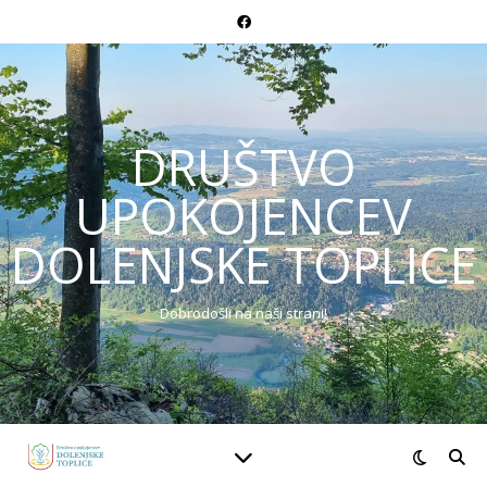
DRUŠTVO
UPOKOJENCEV
DOLENJSKE TOPLICE
Dobrodošli na naši strani!