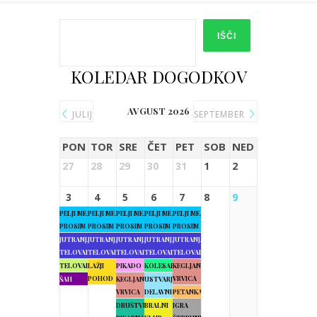
IŠČI
KOLEDAR DOGODKOV
AVGUST 2026
JULIJ
SEPTEMBER
PON
TOR
SRE
ČET
PET
SOB
NED
27
28
29
30
31
1
2
3
4
5
6
7
8
9
PELJI ME,
PELJI ME,
PELJI ME,
PELJI ME,
PELJI ME,
PROSIM
PROSIM
PROSIM
PROSIM
PROSIM
JUTRANJA
JUTRANJA
JUTRANJA
JUTRANJA
JUTRANJA
TELOVADBA
TELOVADBA
TELOVADBA
TELOVADBA
TELOVADBA
TELOVADBA
LAŽJI
PIKADO
KOLESARJENJE
KEGLJANJE
POHOD
VRVICA
ŠAH
KEGLJANJE
USTVARJALNE
VRVICA
DELAVNICE
PETANKA
DRUŠTVENA
BRALNI
IGRA