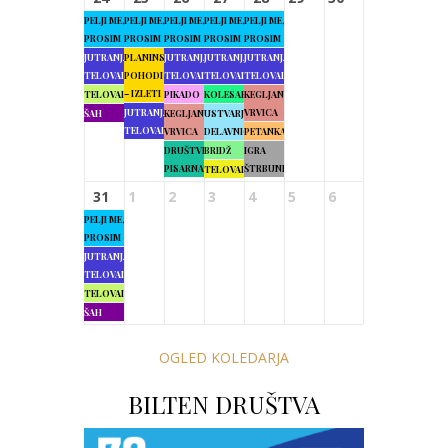
PELJI ME,
PELJI ME,
PELJI ME,
PELJI ME,
PELJI ME,
PROSIM
PROSIM
PROSIM
PROSIM
PROSIM
JUTRANJA
PLANINSKI
JUTRANJA
JUTRANJA
JUTRANJA
TELOVADBA
POHODI
TELOVADBA
TELOVADBA
TELOVADBA
– IZLETI
TELOVADBA
PIKADO
KOLESARJENJE
KEGLJANJE
JUTRANJA
VRVICA
ŠAH
KEGLJANJE
USTVARJALNE
TELOVADBA
VRVICA
DELAVNICE
PETANKA
DRUŠTVENA
BRIDŽ
IGRA
PISARNA
ŠTRBUNK
TELOVADBA
31
1
2
3
4
5
6
PELJI ME,
PROSIM
JUTRANJA
TELOVADBA
TELOVADBA
ŠAH
OGLED KOLEDARJA
BILTEN DRUŠTVA