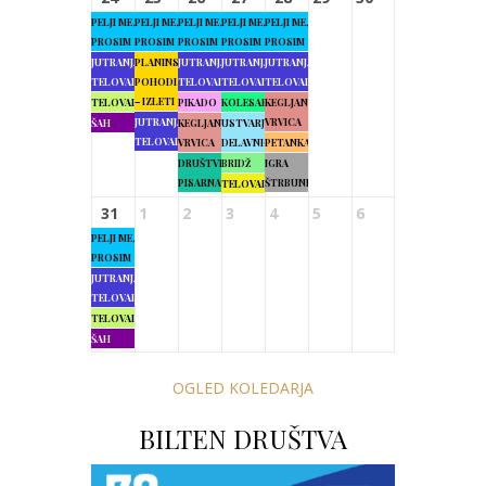
PELJI ME,
PELJI ME,
PELJI ME,
PELJI ME,
PELJI ME,
PROSIM
PROSIM
PROSIM
PROSIM
PROSIM
JUTRANJA
PLANINSKI
JUTRANJA
JUTRANJA
JUTRANJA
TELOVADBA
POHODI
TELOVADBA
TELOVADBA
TELOVADBA
– IZLETI
TELOVADBA
PIKADO
KOLESARJENJE
KEGLJANJE
JUTRANJA
VRVICA
ŠAH
KEGLJANJE
USTVARJALNE
TELOVADBA
VRVICA
DELAVNICE
PETANKA
DRUŠTVENA
BRIDŽ
IGRA
PISARNA
ŠTRBUNK
TELOVADBA
31
1
2
3
4
5
6
PELJI ME,
PROSIM
JUTRANJA
TELOVADBA
TELOVADBA
ŠAH
OGLED KOLEDARJA
BILTEN DRUŠTVA