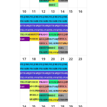
PISARNA
KLUB
ŠTRBUNK
BRIDŽ
10
11
12
13
14
15
16
PELJI ME,
PELJI ME,
PELJI ME,
PELJI ME,
PELJI ME,
PROSIM
PROSIM
PROSIM
PROSIM
PROSIM
JUTRANJA
JUTRANJA
JUTRANJA
JUTRANJA
JUTRANJA
TELOVADBA
TELOVADBA
TELOVADBA
TELOVADBA
TELOVADBA
TELOVADBA
DRUŠTVENI
PIKADO
KOLESARJENJE
KEGLJANJE
POHOD
VRVICA
ŠAH
KEGLJANJE
USTVARJALNE
VRVICA
DELAVNICE
PETANKA
DRUŠTVENA
BRIDŽ
IGRA
PISARNA
ŠTRBUNK
TELOVADBA
17
18
19
20
21
22
23
PELJI ME,
PELJI ME,
PELJI ME,
PELJI ME,
PELJI ME,
PROSIM
PROSIM
PROSIM
PROSIM
PROSIM
JUTRANJA
JUTRANJA
JUTRANJA
JUTRANJA
JUTRANJA
TELOVADBA
TELOVADBA
TELOVADBA
TELOVADBA
TELOVADBA
TELOVADBA
POHOD
PIKADO
KOLESARJENJE
KEGLJANJE
SPOZNAJMO
VRVICA
ŠAH
KEGLJANJE
USTVARJALNE
DOLENJSKO
VRVICA
DELAVNICE
PETANKA
IN BELO
DRUŠTVENA
BRIDŽ
IGRA
KRAJINO
PISARNA
ŠTRBUNK
TELOVADBA
24
25
26
27
28
29
30