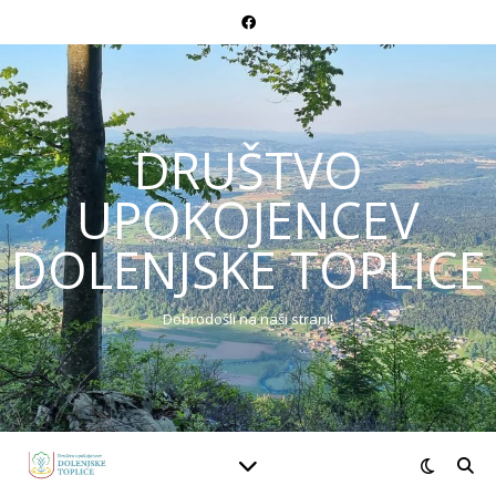
DRUŠTVO
UPOKOJENCEV
DOLENJSKE TOPLICE
Dobrodošli na naši strani!