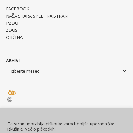
FACEBOOK
NAŠA STARA SPLETNA STRAN
PZDU
ZDUS
OBČINA
ARHIVI
Ta stran uporablja piškotke zaradi boljše uporabniške
izkušnje.
Več o piškotkih.