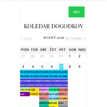
IŠČI
KOLEDAR DOGODKOV
AVGUST 2026
JULIJ
SEPTEMBER
PON
TOR
SRE
ČET
PET
SOB
NED
27
28
29
30
31
1
2
3
4
5
6
7
8
9
PELJI ME,
PELJI ME,
PELJI ME,
PELJI ME,
PELJI ME,
PROSIM
PROSIM
PROSIM
PROSIM
PROSIM
JUTRANJA
JUTRANJA
JUTRANJA
JUTRANJA
JUTRANJA
TELOVADBA
TELOVADBA
TELOVADBA
TELOVADBA
TELOVADBA
TELOVADBA
LAŽJI
PIKADO
KOLESARJENJE
KEGLJANJE
POHOD
VRVICA
ŠAH
KEGLJANJE
USTVARJALNE
VRVICA
DELAVNICE
PETANKA
DRUŠTVENA
BRALNI
IGRA