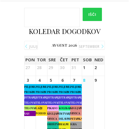
IŠČI
KOLEDAR DOGODKOV
AVGUST 2026
JULIJ
SEPTEMBER
PON
TOR
SRE
ČET
PET
SOB
NED
27
28
29
30
31
1
2
3
4
5
6
7
8
9
PELJI ME,
PELJI ME,
PELJI ME,
PELJI ME,
PELJI ME,
PROSIM
PROSIM
PROSIM
PROSIM
PROSIM
JUTRANJA
JUTRANJA
JUTRANJA
JUTRANJA
JUTRANJA
TELOVADBA
TELOVADBA
TELOVADBA
TELOVADBA
TELOVADBA
TELOVADBA
LAŽJI
PIKADO
KOLESARJENJE
KEGLJANJE
POHOD
VRVICA
ŠAH
KEGLJANJE
USTVARJALNE
VRVICA
DELAVNICE
PETANKA
DRUŠTVENA
BRALNI
IGRA