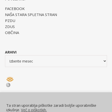
FACEBOOK
NAŠA STARA SPLETNA STRAN
PZDU
ZDUS
OBČINA
ARHIVI
Ta stran uporablja piškotke zaradi boljše uporabniške
izkušnje.
Več o piškotkih.