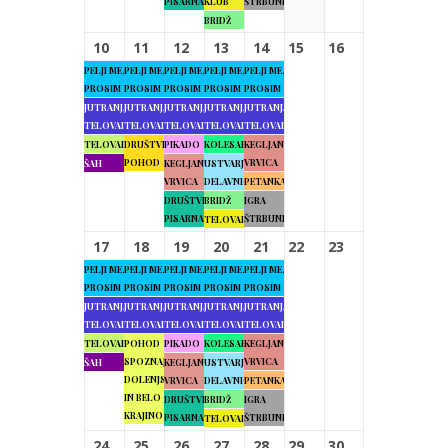
PISARNA
KLUB
ŠTRBUNK
BRIDŽ
10
11
12
13
14
15
16
PELJI ME,
PELJI ME,
PELJI ME,
PELJI ME,
PELJI ME,
PROSIM
PROSIM
PROSIM
PROSIM
PROSIM
JUTRANJA
JUTRANJA
JUTRANJA
JUTRANJA
JUTRANJA
TELOVADBA
TELOVADBA
TELOVADBA
TELOVADBA
TELOVADBA
TELOVADBA
DRUŠTVENI
PIKADO
KOLESARJENJE
KEGLJANJE
POHOD
VRVICA
ŠAH
KEGLJANJE
USTVARJALNE
VRVICA
DELAVNICE
PETANKA
DRUŠTVENA
BRIDŽ
IGRA
PISARNA
ŠTRBUNK
TELOVADBA
17
18
19
20
21
22
23
PELJI ME,
PELJI ME,
PELJI ME,
PELJI ME,
PELJI ME,
PROSIM
PROSIM
PROSIM
PROSIM
PROSIM
JUTRANJA
JUTRANJA
JUTRANJA
JUTRANJA
JUTRANJA
TELOVADBA
TELOVADBA
TELOVADBA
TELOVADBA
TELOVADBA
TELOVADBA
POHOD
PIKADO
KOLESARJENJE
KEGLJANJE
SPOZNAJMO
VRVICA
ŠAH
KEGLJANJE
USTVARJALNE
DOLENJSKO
VRVICA
DELAVNICE
PETANKA
IN BELO
DRUŠTVENA
BRIDŽ
IGRA
KRAJINO
PISARNA
ŠTRBUNK
TELOVADBA
24
25
26
27
28
29
30