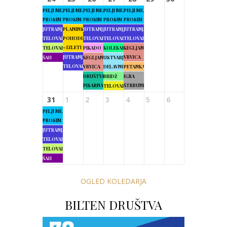
PELJI ME,
PELJI ME,
PELJI ME,
PELJI ME,
PELJI ME,
PROSIM
PROSIM
PROSIM
PROSIM
PROSIM
JUTRANJA
PLANINSKI
JUTRANJA
JUTRANJA
JUTRANJA
TELOVADBA
POHODI
TELOVADBA
TELOVADBA
TELOVADBA
– IZLETI
TELOVADBA
PIKADO
KOLESARJENJE
KEGLJANJE
JUTRANJA
VRVICA
ŠAH
KEGLJANJE
USTVARJALNE
TELOVADBA
VRVICA
DELAVNICE
PETANKA
DRUŠTVENA
BRIDŽ
IGRA
PISARNA
ŠTRBUNK
TELOVADBA
31
1
2
3
4
5
6
PELJI ME,
PROSIM
JUTRANJA
TELOVADBA
TELOVADBA
ŠAH
OGLED KOLEDARJA
BILTEN DRUŠTVA