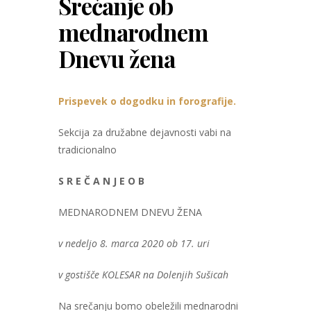
Srečanje ob
mednarodnem
Dnevu žena
Prispevek o dogodku in forografije.
Sekcija za družabne dejavnosti vabi na
tradicionalno
S R E Č A N J E O B
MEDNARODNEM DNEVU ŽENA
v nedeljo 8. marca 2020 ob 17. uri
v gostišče KOLESAR na Dolenjih Sušicah
Na srečanju bomo obeležili mednarodni