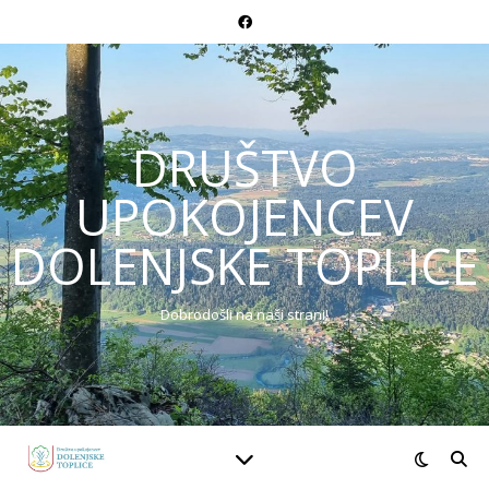
DRUŠTVO
UPOKOJENCEV
DOLENJSKE TOPLICE
Dobrodošli na naši strani!