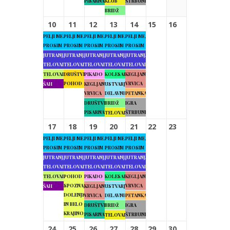
PISARNA
KLUB
ŠTRBUNK
BRIDŽ
10
11
12
13
14
15
16
PELJI ME,
PELJI ME,
PELJI ME,
PELJI ME,
PELJI ME,
PROSIM
PROSIM
PROSIM
PROSIM
PROSIM
JUTRANJA
JUTRANJA
JUTRANJA
JUTRANJA
JUTRANJA
TELOVADBA
TELOVADBA
TELOVADBA
TELOVADBA
TELOVADBA
TELOVADBA
DRUŠTVENI
PIKADO
KOLESARJENJE
KEGLJANJE
POHOD
VRVICA
ŠAH
KEGLJANJE
USTVARJALNE
VRVICA
DELAVNICE
PETANKA
DRUŠTVENA
BRIDŽ
IGRA
PISARNA
ŠTRBUNK
TELOVADBA
17
18
19
20
21
22
23
PELJI ME,
PELJI ME,
PELJI ME,
PELJI ME,
PELJI ME,
PROSIM
PROSIM
PROSIM
PROSIM
PROSIM
JUTRANJA
JUTRANJA
JUTRANJA
JUTRANJA
JUTRANJA
TELOVADBA
TELOVADBA
TELOVADBA
TELOVADBA
TELOVADBA
TELOVADBA
POHOD
PIKADO
KOLESARJENJE
KEGLJANJE
SPOZNAJMO
VRVICA
ŠAH
KEGLJANJE
USTVARJALNE
DOLENJSKO
VRVICA
DELAVNICE
PETANKA
IN BELO
DRUŠTVENA
BRIDŽ
IGRA
KRAJINO
PISARNA
ŠTRBUNK
TELOVADBA
24
25
26
27
28
29
30