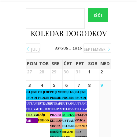
IŠČI
KOLEDAR DOGODKOV
AVGUST 2026
JULIJ
SEPTEMBER
PON
TOR
SRE
ČET
PET
SOB
NED
27
28
29
30
31
1
2
3
4
5
6
7
8
9
PELJI ME,
PELJI ME,
PELJI ME,
PELJI ME,
PELJI ME,
PROSIM
PROSIM
PROSIM
PROSIM
PROSIM
JUTRANJA
JUTRANJA
JUTRANJA
JUTRANJA
JUTRANJA
TELOVADBA
TELOVADBA
TELOVADBA
TELOVADBA
TELOVADBA
TELOVADBA
LAŽJI
PIKADO
KOLESARJENJE
KEGLJANJE
POHOD
VRVICA
ŠAH
KEGLJANJE
USTVARJALNE
VRVICA
DELAVNICE
PETANKA
DRUŠTVENA
BRALNI
IGRA