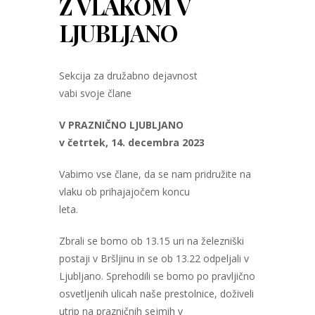
Z VLAKOM V
LJUBLJANO
Sekcija za družabno dejavnost
vabi svoje člane
V PRAZNIČNO LJUBLJANO
v četrtek, 14. decembra 2023
Vabimo vse člane, da se nam pridružite na
vlaku ob prihajajočem koncu
leta.
Zbrali se bomo ob 13.15 uri na železniški
postaji v Bršljinu in se ob 13.22 odpeljali v
Ljubljano. Sprehodili se bomo po pravljično
osvetljenih ulicah naše prestolnice, doživeli
utrip na prazničnih sejmih v