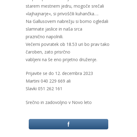
starem mestnem jedru, mogoče srečali
»lajhajnarje«, si privoščili kuhančka….
Na Gallusovem nabrežju si bomo ogledali
slamnate jaslice in naša srca
praznično napolnili.
Večerni povratek ob 18.53 uri bo prav tako
čaroben, zato prisrčno
vabljeni na še eno prijetno druženje.
Prijavite se do 12. decembra 2023
Martini 040 229 669 ali
Slavki 051 262 161
Srečno in zadovoljno v Novo leto