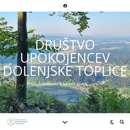
DRUŠTVO
UPOKOJENCEV
DOLENJSKE TOPLICE
Dobrodošli na naši strani!