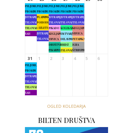
PELJI ME,
PELJI ME,
PELJI ME,
PELJI ME,
PELJI ME,
PROSIM
PROSIM
PROSIM
PROSIM
PROSIM
JUTRANJA
PLANINSKI
JUTRANJA
JUTRANJA
JUTRANJA
TELOVADBA
POHODI
TELOVADBA
TELOVADBA
TELOVADBA
– IZLETI
TELOVADBA
PIKADO
KOLESARJENJE
KEGLJANJE
JUTRANJA
VRVICA
ŠAH
KEGLJANJE
USTVARJALNE
TELOVADBA
VRVICA
DELAVNICE
PETANKA
DRUŠTVENA
BRIDŽ
IGRA
PISARNA
ŠTRBUNK
TELOVADBA
31
1
2
3
4
5
6
PELJI ME,
PROSIM
JUTRANJA
TELOVADBA
TELOVADBA
ŠAH
OGLED KOLEDARJA
BILTEN DRUŠTVA