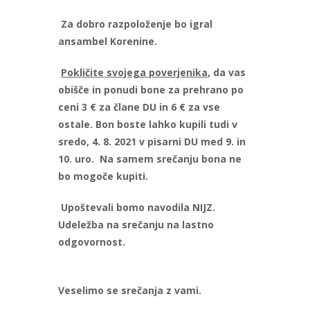
Za dobro razpoloženje bo igral
ansambel Korenine.
Pokličite svojega poverjenika
, da vas
obišče in ponudi bone za prehrano po
ceni
3 €
za člane DU in 6 € za vse
ostale. Bon boste lahko kupili tudi v
sredo, 4. 8. 2021 v pisarni DU med 9. in
10. uro. Na samem srečanju bona ne
bo mogoče kupiti.
Upoštevali bomo navodila NIJZ.
Udeležba na srečanju na lastno
odgovornost.
Veselimo se srečanja z vami.