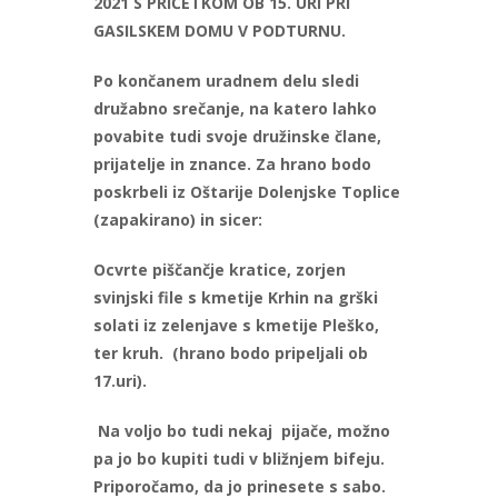
2021 S PRIČETKOM OB 15. URI PRI
GASILSKEM DOMU V PODTURNU.
Po končanem uradnem delu sledi
družabno srečanje, na katero lahko
povabite tudi svoje družinske člane,
prijatelje in znance. Za hrano bodo
poskrbeli iz Oštarije Dolenjske Toplice
(zapakirano) in sicer:
Ocvrte piščančje kratice, zorjen
svinjski file s kmetije Krhin na grški
solati iz zelenjave s kmetije Pleško,
ter kruh. (hrano bodo pripeljali ob
17.uri).
Na voljo bo tudi nekaj pijače, možno
pa jo bo kupiti tudi v bližnjem bifeju.
Priporočamo, da jo prinesete s sabo.