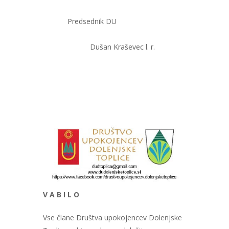
Predsednik DU
Dušan Kraševec l. r.
V A B I L O
Vse člane Društva upokojencev Dolenjske