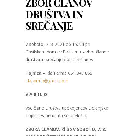
ZBOR ČLANOV
DRUŠTVA IN
SREČANJE
V soboto, 7. 8. 2021 ob 15. uri pri
Gasilskem domu v Podturnu – zbor članov
društva in srečanje članic in članov
Tajnica
– Ida Perme 051 340 865
idaperme@gmail.com
V A B I L O
Vse člane Društva upokojencev Dolenjske
Toplice vabimo, da se udeležijo
ZBORA ČLANOV, ki bo v SOBOTO, 7. 8.