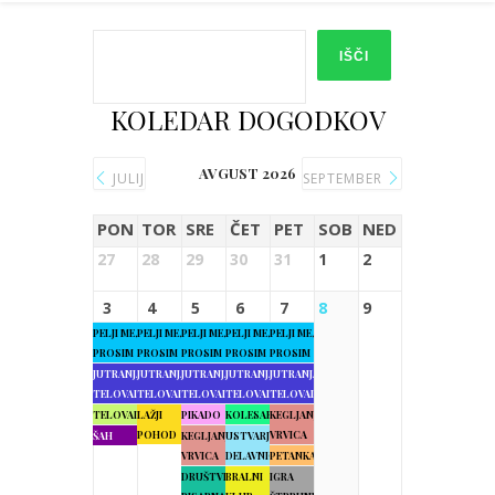
IŠČI
KOLEDAR DOGODKOV
AVGUST 2026
JULIJ
SEPTEMBER
PON
TOR
SRE
ČET
PET
SOB
NED
27
28
29
30
31
1
2
3
4
5
6
7
8
9
PELJI ME,
PELJI ME,
PELJI ME,
PELJI ME,
PELJI ME,
PROSIM
PROSIM
PROSIM
PROSIM
PROSIM
JUTRANJA
JUTRANJA
JUTRANJA
JUTRANJA
JUTRANJA
TELOVADBA
TELOVADBA
TELOVADBA
TELOVADBA
TELOVADBA
TELOVADBA
LAŽJI
PIKADO
KOLESARJENJE
KEGLJANJE
POHOD
VRVICA
ŠAH
KEGLJANJE
USTVARJALNE
VRVICA
DELAVNICE
PETANKA
DRUŠTVENA
BRALNI
IGRA