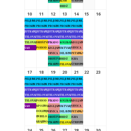
PISARNA
KLUB
ŠTRBUNK
BRIDŽ
10
11
12
13
14
15
16
PELJI ME,
PELJI ME,
PELJI ME,
PELJI ME,
PELJI ME,
PROSIM
PROSIM
PROSIM
PROSIM
PROSIM
JUTRANJA
JUTRANJA
JUTRANJA
JUTRANJA
JUTRANJA
TELOVADBA
TELOVADBA
TELOVADBA
TELOVADBA
TELOVADBA
TELOVADBA
DRUŠTVENI
PIKADO
KOLESARJENJE
KEGLJANJE
POHOD
VRVICA
ŠAH
KEGLJANJE
USTVARJALNE
VRVICA
DELAVNICE
PETANKA
DRUŠTVENA
BRIDŽ
IGRA
PISARNA
ŠTRBUNK
TELOVADBA
17
18
19
20
21
22
23
PELJI ME,
PELJI ME,
PELJI ME,
PELJI ME,
PELJI ME,
PROSIM
PROSIM
PROSIM
PROSIM
PROSIM
JUTRANJA
JUTRANJA
JUTRANJA
JUTRANJA
JUTRANJA
TELOVADBA
TELOVADBA
TELOVADBA
TELOVADBA
TELOVADBA
TELOVADBA
POHOD
PIKADO
KOLESARJENJE
KEGLJANJE
SPOZNAJMO
VRVICA
ŠAH
KEGLJANJE
USTVARJALNE
DOLENJSKO
VRVICA
DELAVNICE
PETANKA
IN BELO
DRUŠTVENA
BRIDŽ
IGRA
KRAJINO
PISARNA
ŠTRBUNK
TELOVADBA
24
25
26
27
28
29
30