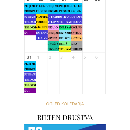
PELJI ME,
PELJI ME,
PELJI ME,
PELJI ME,
PELJI ME,
PROSIM
PROSIM
PROSIM
PROSIM
PROSIM
JUTRANJA
PLANINSKI
JUTRANJA
JUTRANJA
JUTRANJA
TELOVADBA
POHODI
TELOVADBA
TELOVADBA
TELOVADBA
– IZLETI
TELOVADBA
PIKADO
KOLESARJENJE
KEGLJANJE
JUTRANJA
VRVICA
ŠAH
KEGLJANJE
USTVARJALNE
TELOVADBA
VRVICA
DELAVNICE
PETANKA
DRUŠTVENA
BRIDŽ
IGRA
PISARNA
ŠTRBUNK
TELOVADBA
31
1
2
3
4
5
6
PELJI ME,
PROSIM
JUTRANJA
TELOVADBA
TELOVADBA
ŠAH
OGLED KOLEDARJA
BILTEN DRUŠTVA