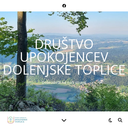
DRUŠTVO
UPOKOJENCEV
DOLENJSKE TOPLICE
Dobrodošli na naši strani!