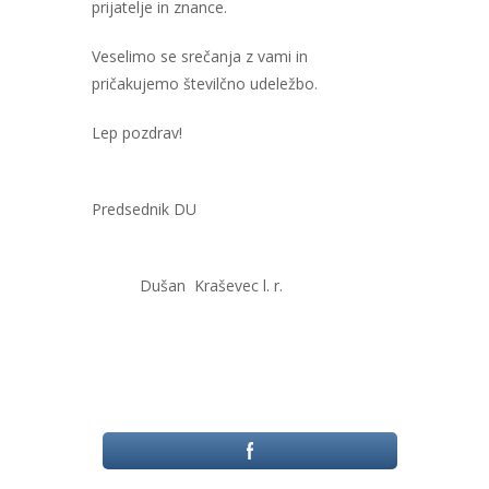
prijatelje in znance.
Veselimo se srečanja z vami in
pričakujemo številčno udeležbo.
Lep pozdrav!
Predsednik DU
Dušan Kraševec l. r.