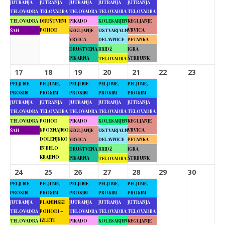
JUTRANJA
JUTRANJA
JUTRANJA
JUTRANJA
JUTRANJA
TELOVADBA
TELOVADBA
TELOVADBA
TELOVADBA
TELOVADBA
TELOVADBA
DRUŠTVENI
PIKADO
KOLESARJENJE
KEGLJANJE
POHOD
VRVICA
ŠAH
KEGLJANJE
USTVARJALNE
VRVICA
DELAVNICE
PETANKA
DRUŠTVENA
BRIDŽ
IGRA
PISARNA
ŠTRBUNK
TELOVADBA
17
18
19
20
21
22
23
PELJI ME,
PELJI ME,
PELJI ME,
PELJI ME,
PELJI ME,
PROSIM
PROSIM
PROSIM
PROSIM
PROSIM
JUTRANJA
JUTRANJA
JUTRANJA
JUTRANJA
JUTRANJA
TELOVADBA
TELOVADBA
TELOVADBA
TELOVADBA
TELOVADBA
TELOVADBA
POHOD
PIKADO
KOLESARJENJE
KEGLJANJE
SPOZNAJMO
VRVICA
ŠAH
KEGLJANJE
USTVARJALNE
DOLENJSKO
VRVICA
DELAVNICE
PETANKA
IN BELO
DRUŠTVENA
BRIDŽ
IGRA
KRAJINO
PISARNA
ŠTRBUNK
TELOVADBA
24
25
26
27
28
29
30
PELJI ME,
PELJI ME,
PELJI ME,
PELJI ME,
PELJI ME,
PROSIM
PROSIM
PROSIM
PROSIM
PROSIM
JUTRANJA
PLANINSKI
JUTRANJA
JUTRANJA
JUTRANJA
TELOVADBA
POHODI –
TELOVADBA
TELOVADBA
TELOVADBA
IZLETI
TELOVADBA
PIKADO
KOLESARJENJE
KEGLJANJE