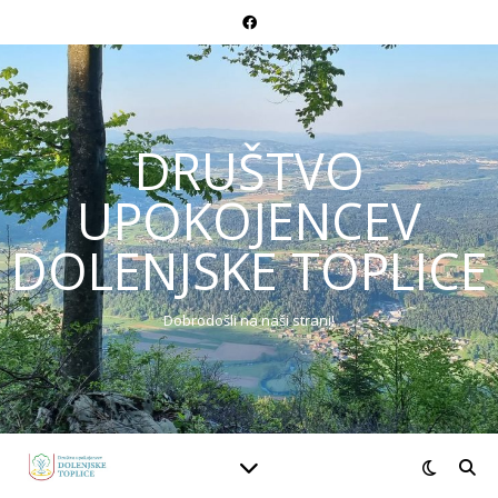
DRUŠTVO
UPOKOJENCEV
DOLENJSKE TOPLICE
Dobrodošli na naši strani!