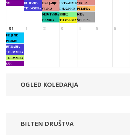
JUTRANJA
VRVICA
ŠAH
KEGLJANJE
USTVARJALNE
TELOVADBA
VRVICA
DELAVNICE
PETANKA
DRUŠTVENA
BRIDŽ
IGRA
PISARNA
ŠTRBUNK
TELOVADBA
31
1
2
3
4
5
6
PELJI ME,
PROSIM
JUTRANJA
TELOVADBA
TELOVADBA
ŠAH
OGLED KOLEDARJA
BILTEN DRUŠTVA