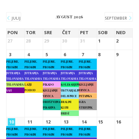
AVGUST 2026
JULIJ
SEPTEMBER
PON
TOR
SRE
ČET
PET
SOB
NED
27
28
29
30
31
1
2
3
4
5
6
7
8
9
PELJI ME,
PELJI ME,
PELJI ME,
PELJI ME,
PELJI ME,
PROSIM
PROSIM
PROSIM
PROSIM
PROSIM
JUTRANJA
JUTRANJA
JUTRANJA
JUTRANJA
JUTRANJA
TELOVADBA
TELOVADBA
TELOVADBA
TELOVADBA
TELOVADBA
TELOVADBA
LAŽJI
PIKADO
KOLESARJENJE
KEGLJANJE
POHOD
VRVICA
ŠAH
KEGLJANJE
USTVARJALNE
VRVICA
DELAVNICE
PETANKA
DRUŠTVENA
BRALNI
IGRA
PISARNA
KLUB
ŠTRBUNK
BRIDŽ
10
11
12
13
14
15
16
PELJI ME,
PELJI ME,
PELJI ME,
PELJI ME,
PELJI ME,
PROSIM
PROSIM
PROSIM
PROSIM
PROSIM