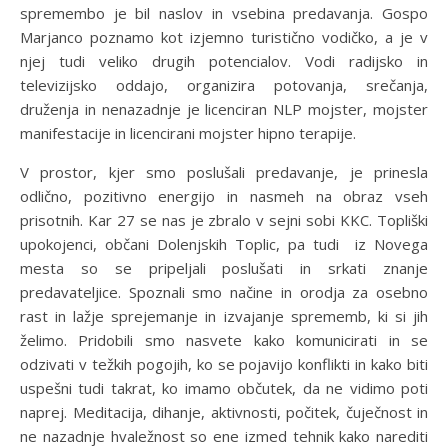
spremembo je bil naslov in vsebina predavanja. Gospo
Marjanco poznamo kot izjemno turistično vodičko, a je v
njej tudi veliko drugih potencialov. Vodi radijsko in
televizijsko oddajo, organizira potovanja, srečanja,
druženja in nenazadnje je licenciran NLP mojster, mojster
manifestacije in licencirani mojster hipno terapije.
V prostor, kjer smo poslušali predavanje, je prinesla
odlično, pozitivno energijo in nasmeh na obraz vseh
prisotnih. Kar 27 se nas je zbralo v sejni sobi KKC. Topliški
upokojenci, občani Dolenjskih Toplic, pa tudi iz Novega
mesta so se pripeljali poslušati in srkati znanje
predavateljice. Spoznali smo načine in orodja za osebno
rast in lažje sprejemanje in izvajanje sprememb, ki si jih
želimo. Pridobili smo nasvete kako komunicirati in se
odzivati v težkih pogojih, ko se pojavijo konflikti in kako biti
uspešni tudi takrat, ko imamo občutek, da ne vidimo poti
naprej. Meditacija, dihanje, aktivnosti, počitek, čuječnost in
ne nazadnje hvaležnost so ene izmed tehnik kako narediti