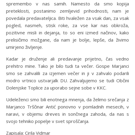
spremembo v nas samih. Namesto da smo kopija
preteklosti, postanimo zemljevid prihodnosti, nam je
povedala predavateljica. Biti hvaležen za vsak dan, za vsak
pogled, nasmeh, stisk roke, za vse kar nas obkroža,
pozitivne misli in dejanja, to so eni izmed načinov, kako
prelisičimo možgane, da nam je bolje, lepše, da živimo
umirjeno življenje.
Kadar je druženje ali predavanje prijetno, čas vedno
prehitro mine. Tako je bilo tudi ta večer. Gospe Marjanci
smo se zahvalili za izjemen večer in ji v zahvalo podarili
modro vrtnico ustvarjalk DU. Zahvaljujemo se tudi Občini
Dolenjske Toplice za uporabo sejne sobe v KKC.
Udeleženci smo bili enotnega mnenja, da želimo srečanja z
Marjanco Trščinar Antić ponovno v pomladnih mesecih, v
naravi, v objemu dreves in sončnega zahoda, da nas s
svojo tehniko popelje v svet sproščanja.
Zapisala: Cirila Vidmar