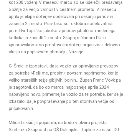
kot 200 voženj. V mesecu marcu so se udeležili predavanja
Sožitje za večjo varnost v cestnem prometu. V mesecu
aprilu je ekipa šoferjev sodelovala pri sekanju pirhov in
zasedla 2. mesto. Prav tako so oktobra sodelovali na
prireditvi Topliško jabolko v pripravi jabolčno-medenega
kotlička in zasedli 1. mesto. Skupaj s članom DU in
»pripravnikom« so prostovoljni šoferji organizirali delovno
akcijo na poplavnem območju, Nazarje.
G. Šmid je izpostavil, da je vozilo za opravljanje prevozov
za potrebe »Pelji me, prosim« povsem neprimerno, ker je
veliko starejših težje gibljivih, bolnih… Župan Franc Vovk pa
je zagotovil, da bo do marca, najpozneje aprila 2024
nabavljeno novo, primernejše vozilo za te potrebe, ker se je
izkazalo, da je povpraševanje po teh storitvah večje od
pričakovanih.
Milica Lukšič je pojasnila, da bodo v okviru projekta
Simbioza Skupnost na OŠ Dolenjske Toplice za naše DU