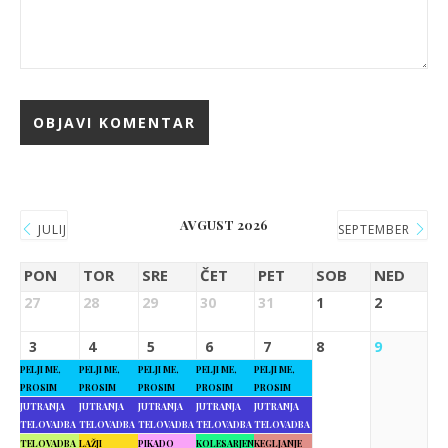
AVGUST 2026
JULIJ
SEPTEMBER
PON
TOR
SRE
ČET
PET
SOB
NED
27
28
29
30
31
1
2
3
4
5
6
7
8
9
PELJI ME,
PELJI ME,
PELJI ME,
PELJI ME,
PELJI ME,
PROSIM
PROSIM
PROSIM
PROSIM
PROSIM
JUTRANJA
JUTRANJA
JUTRANJA
JUTRANJA
JUTRANJA
TELOVADBA
TELOVADBA
TELOVADBA
TELOVADBA
TELOVADBA
TELOVADBA
LAŽJI
PIKADO
KOLESARJENJE
KEGLJANJE