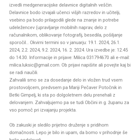
izvedli medgeneracijske delavnice digitalnih veščin.
Delavnice bodo izvajali učenci višjih razredov in učitelji,
vsebino pa bodo prilagodili glede na znanje in potrebe
udeležencev (upravljanje mobilnih naprav, delo z
računalnikom, oblikovanje fotografij, besedila, pošiljanje
sporočil… Okvirni termini so v januarju: 19.1. 2024, 26.1.
2024, 2.2. 2024, 9.2. 2024, 16. 2. 2024. Ura izvedbe je: 12.45
do 14.30. Informacije in prijave: Milica 031794670 ali e-mail:
milica.luksic@gmail.com. Ob prijavi napišite ali povejte kaj bi
se radi naučili.
Zahvalili smo se za dosedanje delo in vložen trud vsem
prostovoljcem, predvsem pa Mariji Pečaver Potočnik in
Betki Gimpelj, ki sta po dolgoletnem delu prenehali z
delovanjem. Zahvaljujemo pa se tudi Občini in g. županu za
vso pomoč pri izvajanju projekta.
Ob zakuski je sledilo prijetno druženje s pridihom
domačnosti. Lepo je bilo in upam, da bomo v prihodnje še
bolje sodelovali.