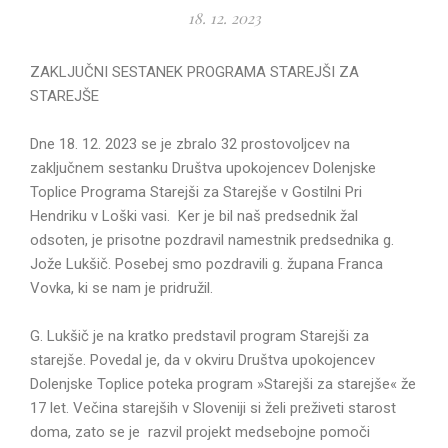
18. 12. 2023
ZAKLJUČNI SESTANEK PROGRAMA STAREJŠI ZA
STAREJŠE
Dne 18. 12. 2023 se je zbralo 32 prostovoljcev na
zaključnem sestanku Društva upokojencev Dolenjske
Toplice Programa Starejši za Starejše v Gostilni Pri
Hendriku v Loški vasi. Ker je bil naš predsednik žal
odsoten, je prisotne pozdravil namestnik predsednika g.
Jože Lukšič. Posebej smo pozdravili g. župana Franca
Vovka, ki se nam je pridružil.
G. Lukšič je na kratko predstavil program Starejši za
starejše. Povedal je, da v okviru Društva upokojencev
Dolenjske Toplice poteka program »Starejši za starejše« že
17 let. Večina starejših v Sloveniji si želi preživeti starost
doma, zato se je razvil projekt medsebojne pomoči