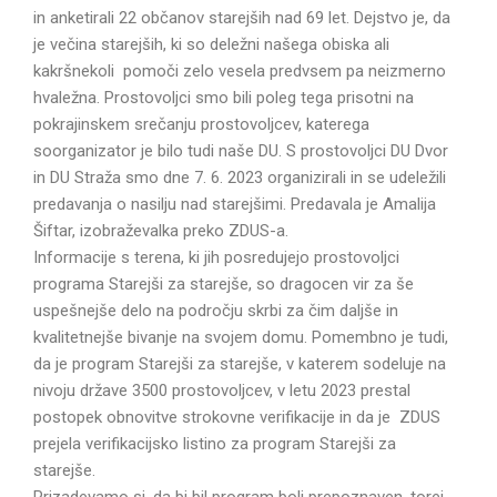
in anketirali 22 občanov starejših nad 69 let. Dejstvo je, da
je večina starejših, ki so deležni našega obiska ali
kakršnekoli pomoči zelo vesela predvsem pa neizmerno
hvaležna. Prostovoljci smo bili poleg tega prisotni na
pokrajinskem srečanju prostovoljcev, katerega
soorganizator je bilo tudi naše DU. S prostovoljci DU Dvor
in DU Straža smo dne 7. 6. 2023 organizirali in se udeležili
predavanja o nasilju nad starejšimi. Predavala je Amalija
Šiftar, izobraževalka preko ZDUS-a.
Informacije s terena, ki jih posredujejo prostovoljci
programa Starejši za starejše, so dragocen vir za še
uspešnejše delo na področju skrbi za čim daljše in
kvalitetnejše bivanje na svojem domu. Pomembno je tudi,
da je program Starejši za starejše, v katerem sodeluje na
nivoju države 3500 prostovoljcev, v letu 2023 prestal
postopek obnovitve strokovne verifikacije in da je ZDUS
prejela verifikacijsko listino za program Starejši za
starejše.
Prizadevamo si, da bi bil program bolj prepoznaven, torej,