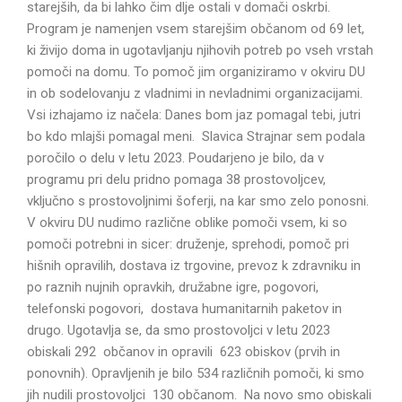
starejših, da bi lahko čim dlje ostali v domači oskrbi.
Program je namenjen vsem starejšim občanom od 69 let,
ki živijo doma in ugotavljanju njihovih potreb po vseh vrstah
pomoči na domu. To pomoč jim organiziramo v okviru DU
in ob sodelovanju z vladnimi in nevladnimi organizacijami.
Vsi izhajamo iz načela: Danes bom jaz pomagal tebi, jutri
bo kdo mlajši pomagal meni. Slavica Strajnar sem podala
poročilo o delu v letu 2023. Poudarjeno je bilo, da v
programu pri delu pridno pomaga 38 prostovoljcev,
vključno s prostovoljnimi šoferji, na kar smo zelo ponosni.
V okviru DU nudimo različne oblike pomoči vsem, ki so
pomoči potrebni in sicer: druženje, sprehodi, pomoč pri
hišnih opravilih, dostava iz trgovine, prevoz k zdravniku in
po raznih nujnih opravkih, družabne igre, pogovori,
telefonski pogovori, dostava humanitarnih paketov in
drugo. Ugotavlja se, da smo prostovoljci v letu 2023
obiskali 292 občanov in opravili 623 obiskov (prvih in
ponovnih). Opravljenih je bilo 534 različnih pomoči, ki smo
jih nudili prostovoljci 130 občanom. Na novo smo obiskali