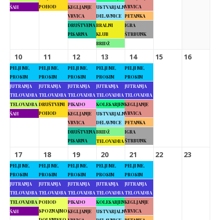
POHOD
VRVICA
ŠAH
KEGLJANJE
USTVARJALNE
VRVICA
DELAVNICE
PETANKA
DRUŠTVENA
BRALNI
IGRA
PISARNA
KLUB
ŠTRBUNK
BRIDŽ
10
11
12
13
14
15
16
PELJI ME,
PELJI ME,
PELJI ME,
PELJI ME,
PELJI ME,
PROSIM
PROSIM
PROSIM
PROSIM
PROSIM
JUTRANJA
JUTRANJA
JUTRANJA
JUTRANJA
JUTRANJA
TELOVADBA
TELOVADBA
TELOVADBA
TELOVADBA
TELOVADBA
TELOVADBA
DRUŠTVENI
PIKADO
KOLESARJENJE
KEGLJANJE
POHOD
VRVICA
ŠAH
KEGLJANJE
USTVARJALNE
VRVICA
DELAVNICE
PETANKA
DRUŠTVENA
BRIDŽ
IGRA
PISARNA
ŠTRBUNK
TELOVADBA
17
18
19
20
21
22
23
PELJI ME,
PELJI ME,
PELJI ME,
PELJI ME,
PELJI ME,
PROSIM
PROSIM
PROSIM
PROSIM
PROSIM
JUTRANJA
JUTRANJA
JUTRANJA
JUTRANJA
JUTRANJA
TELOVADBA
TELOVADBA
TELOVADBA
TELOVADBA
TELOVADBA
TELOVADBA
POHOD
PIKADO
KOLESARJENJE
KEGLJANJE
SPOZNAJMO
VRVICA
ŠAH
KEGLJANJE
USTVARJALNE
DOLENJSKO