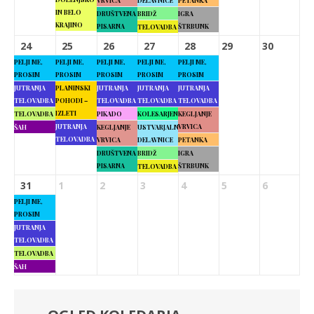
VRVICA
DELAVNICE
PETANKA
IN BELO
DRUŠTVENA
BRIDŽ
IGRA
KRAJINO
PISARNA
ŠTRBUNK
TELOVADBA
24
25
26
27
28
29
30
PELJI ME,
PELJI ME,
PELJI ME,
PELJI ME,
PELJI ME,
PROSIM
PROSIM
PROSIM
PROSIM
PROSIM
JUTRANJA
PLANINSKI
JUTRANJA
JUTRANJA
JUTRANJA
TELOVADBA
POHODI –
TELOVADBA
TELOVADBA
TELOVADBA
IZLETI
TELOVADBA
PIKADO
KOLESARJENJE
KEGLJANJE
JUTRANJA
VRVICA
ŠAH
KEGLJANJE
USTVARJALNE
TELOVADBA
VRVICA
DELAVNICE
PETANKA
DRUŠTVENA
BRIDŽ
IGRA
PISARNA
ŠTRBUNK
TELOVADBA
31
1
2
3
4
5
6
PELJI ME,
PROSIM
JUTRANJA
TELOVADBA
TELOVADBA
ŠAH