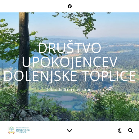
DRUŠTVO
UPOKOJENCEV
DOLENJSKE TOPLICE
Dobrodošli na naši strani!