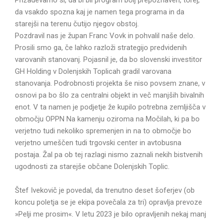
da vsakdo spozna kaj je namen tega programa in da
starejši na terenu čutijo njegov obstoj.
Pozdravil nas je župan Franc Vovk in pohvalil naše delo.
Prosili smo ga, če lahko razloži strategijo predvidenih
varovanih stanovanj. Pojasnil je, da bo slovenski investitor
GH Holding v Dolenjskih Toplicah gradil varovana
stanovanja. Podrobnosti projekta še niso povsem znane, v
osnovi pa bo šlo za centralni objekt in več manjših bivalnih
enot. V ta namen je podjetje že kupilo potrebna zemljišča v
območju OPPN Na kamenju oziroma na Močilah, ki pa bo
verjetno tudi nekoliko spremenjen in na to območje bo
verjetno umeščen tudi trgovski center in avtobusna
postaja. Žal pa ob tej razlagi nismo zaznali nekih bistvenih
ugodnosti za starejše občane Dolenjskih Toplic.
Štef Ivekovič je povedal, da trenutno deset šoferjev (ob
koncu poletja se je ekipa povečala za tri) opravlja prevoze
»Pelji me prosim«. V letu 2023 je bilo opravljenih nekaj manj