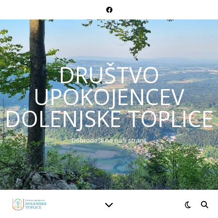
DRUŠTVO
UPOKOJENCEV
DOLENJSKE TOPLICE
Dobrodošli na naši strani!