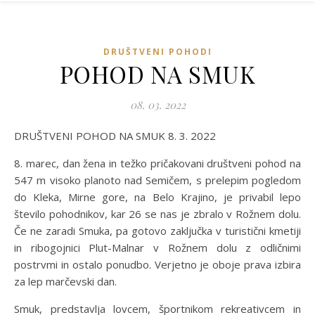
DRUŠTVENI POHODI
POHOD NA SMUK
08. 03. 2022
DRUŠTVENI POHOD NA SMUK 8. 3. 2022
8. marec, dan žena in težko pričakovani društveni pohod na
547 m visoko planoto nad Semičem, s prelepim pogledom
do Kleka, Mirne gore, na Belo Krajino, je privabil lepo
število pohodnikov, kar 26 se nas je zbralo v Rožnem dolu.
Če ne zaradi Smuka, pa gotovo zaključka v turistični kmetiji
in ribogojnici Plut-Malnar v Rožnem dolu z odličnimi
postrvmi in ostalo ponudbo. Verjetno je oboje prava izbira
za lep marčevski dan.
Smuk, predstavlja lovcem, športnikom rekreativcem in