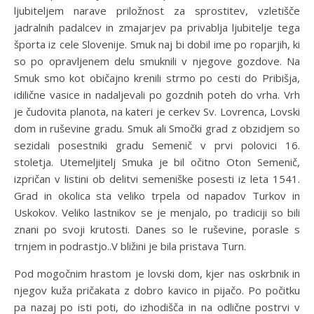
ljubiteljem narave priložnost za sprostitev, vzletišče
jadralnih padalcev in zmajarjev pa privablja ljubitelje tega
športa iz cele
Slovenije. Smuk naj bi dobil ime po roparjih, ki
so po opravljenem delu smuknili v njegove gozdove. Na
Smuk smo kot običajno krenili strmo po cesti do Pribišja,
idilične vasice in nadaljevali po gozdnih poteh do vrha. Vrh
je čudovita planota, na kateri je cerkev Sv. Lovrenca, Lovski
dom in ruševine gradu. Smuk ali Smočki grad z obzidjem so
sezidali posestniki gradu Semenič v prvi polovici 16.
stoletja. Utemeljitelj Smuka je bil očitno Oton Semenič,
izpričan v listini ob delitvi semeniške posesti iz leta 1541.
Grad in okolica sta veliko trpela od napadov Turkov in
Uskokov. Veliko lastnikov se je menjalo, po tradiciji so bili
znani po svoji krutosti. Danes so le ruševine, porasle s
trnjem in podrastjo..V bližini je bila pristava Turn.
Pod mogočnim hrastom je lovski dom, kjer nas oskrbnik in
njegov kuža pričakata z dobro kavico in pijačo. Po počitku
pa nazaj po isti poti, do izhodišča in na odlične postrvi v