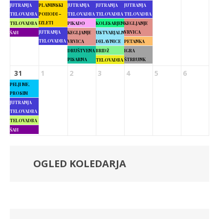
JUTRANJA
PLANINSKI
JUTRANJA
JUTRANJA
JUTRANJA
TELOVADBA
POHODI –
TELOVADBA
TELOVADBA
TELOVADBA
IZLETI
TELOVADBA
PIKADO
KOLESARJENJE
KEGLJANJE
JUTRANJA
VRVICA
ŠAH
KEGLJANJE
USTVARJALNE
TELOVADBA
VRVICA
DELAVNICE
PETANKA
DRUŠTVENA
BRIDŽ
IGRA
PISARNA
ŠTRBUNK
TELOVADBA
31
1
2
3
4
5
6
PELJI ME,
PROSIM
JUTRANJA
TELOVADBA
TELOVADBA
ŠAH
OGLED KOLEDARJA