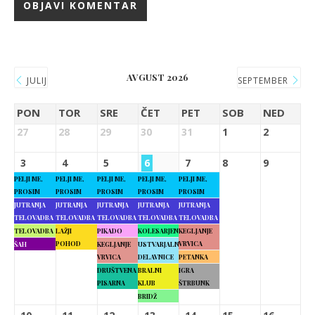
AVGUST 2026
JULIJ
SEPTEMBER
PON
TOR
SRE
ČET
PET
SOB
NED
27
28
29
30
31
1
2
3
4
5
6
7
8
9
PELJI ME,
PELJI ME,
PELJI ME,
PELJI ME,
PELJI ME,
PROSIM
PROSIM
PROSIM
PROSIM
PROSIM
JUTRANJA
JUTRANJA
JUTRANJA
JUTRANJA
JUTRANJA
TELOVADBA
TELOVADBA
TELOVADBA
TELOVADBA
TELOVADBA
TELOVADBA
LAŽJI
PIKADO
KOLESARJENJE
KEGLJANJE
POHOD
VRVICA
ŠAH
KEGLJANJE
USTVARJALNE
VRVICA
DELAVNICE
PETANKA
DRUŠTVENA
BRALNI
IGRA
PISARNA
KLUB
ŠTRBUNK
BRIDŽ